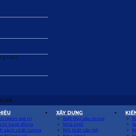
Build
HIỆU
XÂY DỰNG
KIẾ
n ngôn giá trị
Biệt thự xây dựng
B
 chí hoạt động
Nhà phố
N
h sách chất lượng
Nội thất căn hộ
N
ơ Năng Lực
Nha khoa
N