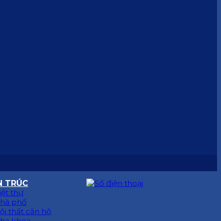
N TRÚC
iệt thự
hà phố
ội thất căn hộ
ha khoa