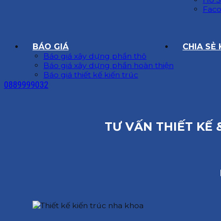
Faco
BÁO GIÁ
CHIA SẺ
Báo giá xây dựng phần thô
Báo giá xây dựng phần hoàn thiện
Báo giá thiết kế kiến trúc
0889999032
TƯ VẤN THIẾT KẾ