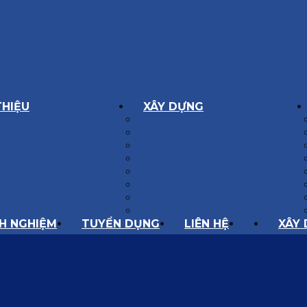
THIỆU
XÂY DỰNG
GÔN GIÁ TRỊ
BIỆT THỰ XÂY DỰNG
Í HOẠT ĐỘNG
NHÀ PHỐ
SÁCH CHẤT LƯỢNG
NỘI THẤT CĂN HỘ
ĂNG LỰC
NHA KHOA
HÀNH TRÌNH 10 NĂM
CẢI TẠO, SỬA CHỮA
SPA, THẨM MỸ VIỆN
QUÁN ĂN, CAFE
NHÀ XƯỞNG CÔNG NGHIỆP
NH NGHIỆM
TUYỂN DỤNG
LIÊN HỆ
XÂY