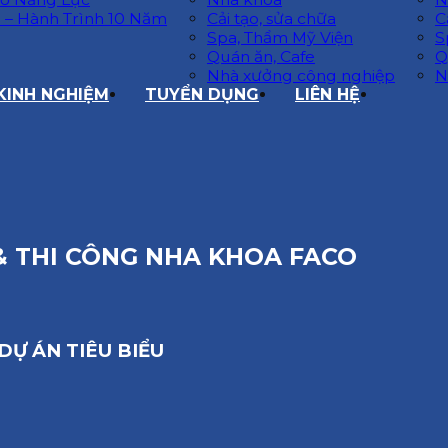
 – Hành Trình 10 Năm
Cải tạo, sửa chữa
C
Spa, Thẩm Mỹ Viện
S
Quán ăn, Cafe
Q
Nhà xưởng công nghiệp
N
 KINH NGHIỆM
TUYỂN DỤNG
LIÊN HỆ
 & THI CÔNG NHA KHOA FACO
DỰ ÁN TIÊU BIỂU