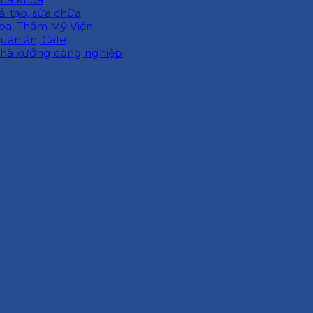
ải tạo, sửa chữa
pa, Thẩm Mỹ Viện
uán ăn, Cafe
hà xưởng công nghiệp