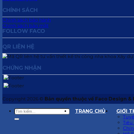
CHÍNH SÁCH
Chính sách bảo hành
Chính sách bảo mật
FOLLOW FACO
QR LIÊN HỆ
CHỨNG NHẬN
Copyright 2026 ©
Bản quyền thuộc về Faco Design & 
TRANG CHỦ
GIỚI T
Tuyê
Tiêu
Chín
Hồ S