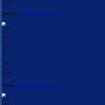
Website:
www.xaydungfaco.vn
Email:
contact@xaydungfaco.vn