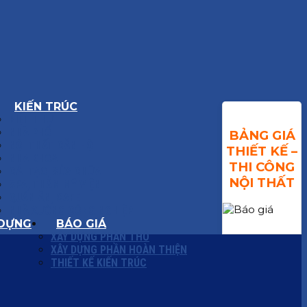
KIẾN TRÚC
BIỆT THỰ
NHÀ PHỐ
BẢNG GIÁ
NỘI THẤT CĂN HỘ
THIẾT KẾ –
NHA KHOA
THI CÔNG
CẢI TẠO, SỬA CHỮA
NỘI THẤT
SPA, THẨM MỸ VIỆN
QUÁN ĂN, CAFE
NHÀ XƯỞNG CÔNG NGHIỆP
 DỰNG
BÁO GIÁ
XÂY DỰNG PHẦN THÔ
XÂY DỰNG PHẦN HOÀN THIỆN
THIẾT KẾ KIẾN TRÚC