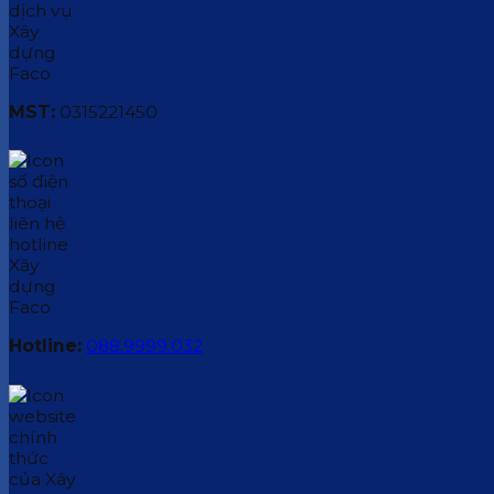
MST:
0315221450
Hotline:
088.9999.032