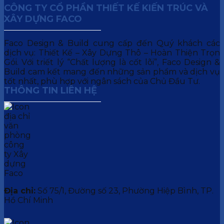
CÔNG TY CỔ PHẦN THIẾT KẾ KIẾN TRÚC VÀ
XÂY DỰNG FACO
Faco Design & Build cung cấp đến Quý khách các
dịch vụ: Thiết Kế – Xây Dựng Thô – Hoàn Thiện Trọn
Gói. Với triết lý “Chất lượng là cốt lõi”, Faco Design &
Build cam kết mang đến những sản phẩm và dịch vụ
tốt nhất, phù hợp với ngân sách của Chủ Đầu Tư.
THÔNG TIN LIÊN HỆ
Địa chỉ:
Số 75/1, Đường số 23, Phường Hiệp Bình, TP.
Hồ Chí Minh