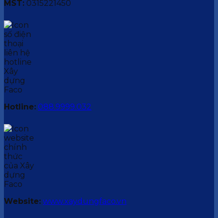
MST:
0315221450
Hotline:
088.9999.032
Website:
www.xaydungfaco.vn