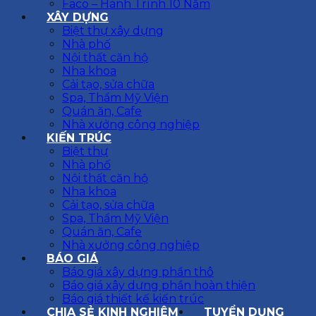
Faco – Hành Trình 10 Năm
XÂY DỰNG
Biệt thự xây dựng
Nhà phố
Nội thất căn hộ
Nha khoa
Cải tạo, sửa chữa
Spa, Thẩm Mỹ Viện
Quán ăn, Cafe
Nhà xưởng công nghiệp
KIẾN TRÚC
Biệt thự
Nhà phố
Nội thất căn hộ
Nha khoa
Cải tạo, sửa chữa
Spa, Thẩm Mỹ Viện
Quán ăn, Cafe
Nhà xưởng công nghiệp
BÁO GIÁ
Báo giá xây dựng phần thô
Báo giá xây dựng phần hoàn thiện
Báo giá thiết kế kiến trúc
CHIA SẺ KINH NGHIỆM
TUYỂN DỤNG