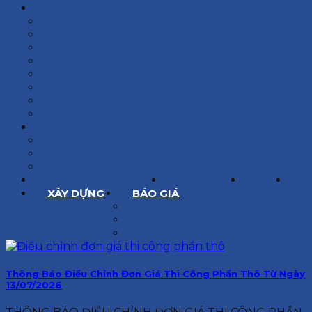
KIẾN TRÚC
BIỆT THỰ
NHÀ PHỐ
NỘI THẤT CĂN HỘ
NHA KHOA
CẢI TẠO, SỬA CHỮA
SPA, THẨM MỸ VIỆN
QUÁN ĂN, CAFE
NHÀ XƯỞNG CÔNG NGHIỆP
BÁO GIÁ
BÁO GIÁ XÂY DỰNG PHẦN THÔ
BÁO GIÁ XÂY DỰNG PHẦN HOÀN THIỆN
BÁO GIÁ THIẾT KẾ KIẾN TRÚC
CHIA SẺ KINH NGHIỆM
TUYỂN DỤNG
LIÊN HỆ
XÂY DỰNG
BÁO GIÁ
XÂY DỰNG PHẦN THÔ
XÂY DỰNG PHẦN HOÀN THIỆN
THIẾT KẾ KIẾN TRÚC
Thông Báo Điều Chỉnh Đơn Giá Thi Công Phần Thô Từ Ngày
13/07/2026