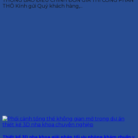
THÔNG BÁO ĐIỀU CHỈNH ĐƠN GIÁ THI CÔNG PHẦN
THÔ Kính gửi Quý khách hàng,...
Thiết kế 3D nha khoa giải pháp tối ưu phòng khám chuẩn y