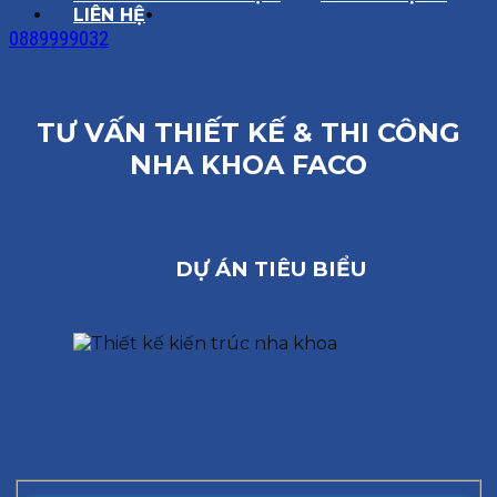
LIÊN HỆ
0889999032
TƯ VẤN THIẾT KẾ & THI CÔNG
NHA KHOA FACO
DỰ ÁN TIÊU BIỂU