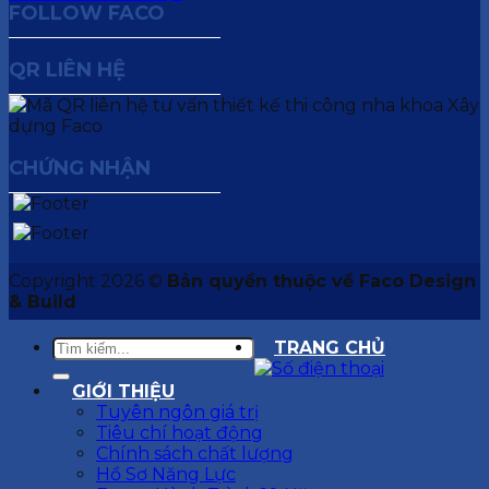
FOLLOW FACO
QR LIÊN HỆ
CHỨNG NHẬN
Copyright 2026 ©
Bản quyền thuộc về Faco Design
& Build
TRANG CHỦ
GIỚI THIỆU
Tuyên ngôn giá trị
Tiêu chí hoạt động
Chính sách chất lượng
Hồ Sơ Năng Lực