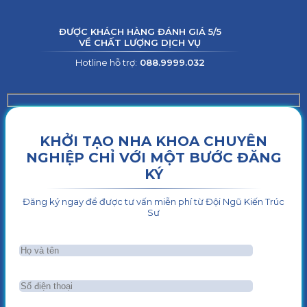
ĐƯỢC KHÁCH HÀNG ĐÁNH GIÁ 5/5
VỀ CHẤT LƯỢNG DỊCH VỤ
Hotline hỗ trợ:
088.9999.032
KHỞI TẠO NHA KHOA CHUYÊN
NGHIỆP CHỈ VỚI MỘT BƯỚC ĐĂNG
KÝ
Đăng ký ngay để được tư vấn miễn phí từ Đội Ngũ Kiến Trúc
Sư