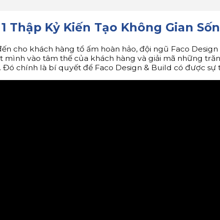
h 1 Thập Kỷ Kiến Tạo Không Gian Số
ến cho khách hàng tổ ấm hoàn hảo, đội ngũ Faco Design 
t mình vào tâm thế của khách hàng và giải mã những trăn
g. Đó chính là bí quyết để Faco Design & Build có được s