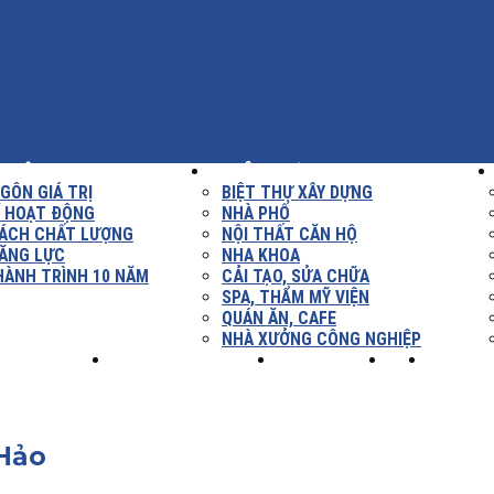
THIỆU
XÂY DỰNG
GÔN GIÁ TRỊ
BIỆT THỰ XÂY DỰNG
Í HOẠT ĐỘNG
NHÀ PHỐ
SÁCH CHẤT LƯỢNG
NỘI THẤT CĂN HỘ
ĂNG LỰC
NHA KHOA
HÀNH TRÌNH 10 NĂM
CẢI TẠO, SỬA CHỮA
SPA, THẨM MỸ VIỆN
QUÁN ĂN, CAFE
NHÀ XƯỞNG CÔNG NGHIỆP
NH NGHIỆM
TUYỂN DỤNG
LIÊN HỆ
XÂY
Hảo