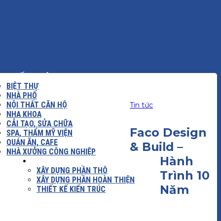
KIẾN TRÚC
BIỆT THỰ
NHÀ PHỐ
NỘI THẤT CĂN HỘ
Tin tức
NHA KHOA
CẢI TẠO, SỬA CHỮA
Faco Design
SPA, THẨM MỸ VIỆN
QUÁN ĂN, CAFE
& Build –
NHÀ XƯỞNG CÔNG NGHIỆP
Hành
 DỰNG
BÁO GIÁ
XÂY DỰNG PHẦN THÔ
Trình 10
XÂY DỰNG PHẦN HOÀN THIỆN
Năm
THIẾT KẾ KIẾN TRÚC