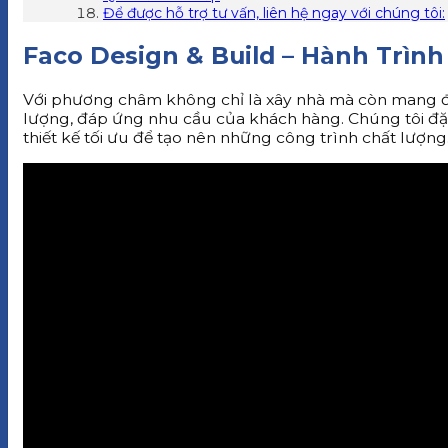
Để được hỗ trợ tư vấn, liên hệ ngay với chúng tôi:
Faco Design & Build – Hành Trìn
Với phương châm không chỉ là xây nhà mà còn mang đ
lượng, đáp ứng nhu cầu của khách hàng. Chúng tôi đặ
thiết kế tối ưu để tạo nên những công trình chất lượn