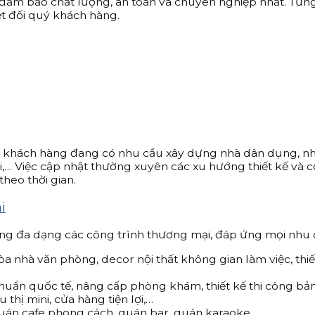
i đảm bảo chất lượng, an toàn và chuyên nghiệp nhất. Từn
ệt đối quý khách hàng.
c khách hàng đang có nhu cầu xây dựng nhà dân dụng, như
thái,… Việc cập nhật thường xuyên các xu hướng thiết kế v
heo thời gian.
i
công đa dạng các công trình thương mại, đáp ứng mọi nhu
tòa nhà văn phòng, decor nội thất không gian làm việc, th
chuẩn quốc tế, nâng cấp phòng khám, thiết kế thi công b
 thị mini, cửa hàng tiện lợi,…
 quán cafe phong cách, quán bar, quán karaoke,…