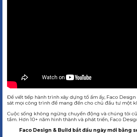
Để viết tiếp hành trình xây dựng tổ ấm ấy, Faco Desig
sát mọi công trình để mang đến cho chủ đầu tư một kh
Cuộc sống không ngừng chuyển động và chúng tôi cũn
tầm. Hơn 10+ năm hình thành và phát triển,
Faco Design
Faco Design & Build bắt đầu ngày mới bằng sự