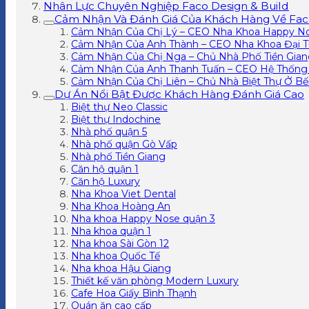
Nhân Lực Chuyên Nghiệp Faco Design & Build
Cảm Nhận Và Đánh Giá Của Khách Hàng Về Faco
Cảm Nhận Của Chị Lý – CEO Nha Khoa Happy N
Cảm Nhận Của Anh Thành – CEO Nha Khoa Đại 
Cảm Nhận Của Chị Nga – Chủ Nhà Phố Tiền Gia
Cảm Nhận Của Anh Thanh Tuấn – CEO Hệ Thống 
Cảm Nhận Của Chị Liên – Chủ Nhà Biệt Thự Ở Bế
Dự Án Nổi Bật Được Khách Hàng Đánh Giá Cao
Biệt thự Neo Classic
Biệt thự Indochine
Nhà phố quận 5
Nhà phố quận Gò Vấp
Nhà phố Tiền Giang
Căn hộ quận 1
Căn hộ Luxury
Nha Khoa Viet Dental
Nha Khoa Hoàng An
Nha khoa Happy Nose quận 3
Nha khoa quận 1
Nha khoa Sài Gòn 12
Nha khoa Quốc Tế
Nha khoa Hậu Giang
Thiết kế văn phòng Modern Luxury
Cafe Hoa Giấy Bình Thạnh
Quán ăn cao cấp