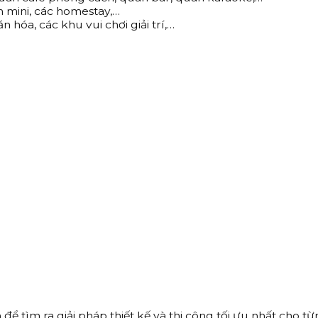
n mini, các homestay,…
n hóa, các khu vui chơi giải trí,…
để tìm ra giải pháp thiết kế và thi công tối ưu nhất cho t