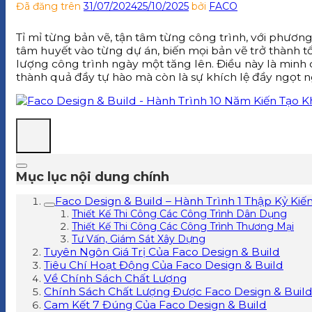
Đã đăng trên
31/07/2024
25/10/2025
bởi
FACO
Tỉ mỉ từng bản vẽ, tận tâm từng công trình, với phươn
tâm huyết vào từng dự án, biến mọi bản vẽ trở thành 
lượng công trình ngày một tăng lên. Điều này là minh
thành quả đầy tự hào mà còn là sự khích lệ đầy ngọt 
Mục lục nội dung chính
Faco Design & Build – Hành Trình 1 Thập Kỷ Ki
Thiết Kế Thi Công Các Công Trình Dân Dụng
Thiết Kế Thi Công Các Công Trình Thương Mại
Tư Vấn, Giám Sát Xây Dựng
Tuyên Ngôn Giá Trị Của Faco Design & Build
Tiêu Chí Hoạt Động Của Faco Design & Build
Về Chính Sách Chất Lượng
Chính Sách Chất Lượng Được Faco Design & Buil
Cam Kết 7 Đúng Của Faco Design & Build