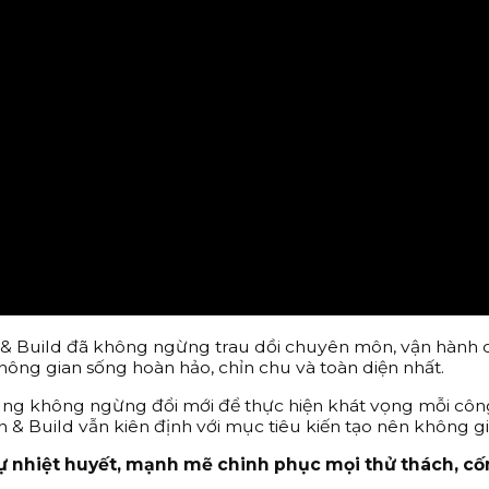
n & Build đã không ngừng trau dồi chuyên môn, vận hành c
ông gian sống hoàn hảo, chỉn chu và toàn diện nhất.
g không ngừng đổi mới để thực hiện khát vọng mỗi công
 & Build vẫn kiên định với mục tiêu kiến tạo nên không g
 nhiệt huyết, mạnh mẽ chinh phục mọi thử thách, cốn