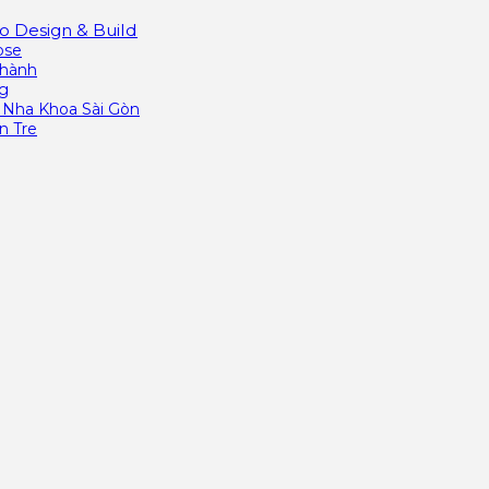
 Design & Build
ose
Thành
ng
Nha Khoa Sài Gòn
n Tre