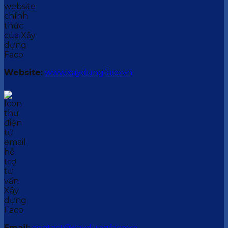
Website:
www.xaydungfaco.vn
Email:
contact@xaydungfaco.vn