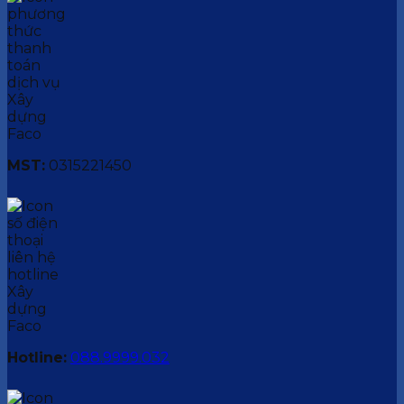
MST:
0315221450
Hotline:
088.9999.032