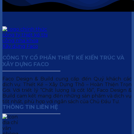
CÔNG TY CỔ PHẦN THIẾT KẾ KIẾN TRÚC VÀ
XÂY DỰNG FACO
Faco Design & Build cung cấp đến Quý khách các
dịch vụ: Thiết Kế – Xây Dựng Thô – Hoàn Thiện Trọn
Gói. Với triết lý “Chất lượng là cốt lõi”, Faco Design &
Build cam kết mang đến những sản phẩm và dịch vụ
tốt nhất, phù hợp với ngân sách của Chủ Đầu Tư.
THÔNG TIN LIÊN HỆ