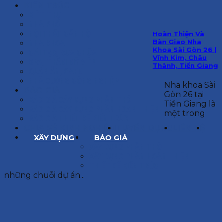
KIẾN TRÚC
BIỆT THỰ
NHÀ PHỐ
NỘI THẤT CĂN HỘ
Hoàn Thiện Và
Bàn Giao Nha
NHA KHOA
Khoa Sài Gòn 26 |
CẢI TẠO, SỬA CHỮA
Vĩnh Kim, Châu
SPA, THẨM MỸ VIỆN
Thành, Tiền Giang
QUÁN ĂN, CAFE
NHÀ XƯỞNG CÔNG NGHIỆP
Nha khoa Sài
BÁO GIÁ
Gòn 26 tại
BÁO GIÁ XÂY DỰNG PHẦN THÔ
Tiền Giang là
BÁO GIÁ XÂY DỰNG PHẦN HOÀN THIỆN
một trong
BÁO GIÁ THIẾT KẾ KIẾN TRÚC
CHIA SẺ KINH NGHIỆM
TUYỂN DỤNG
LIÊN HỆ
XÂY DỰNG
BÁO GIÁ
XÂY DỰNG PHẦN THÔ
XÂY DỰNG PHẦN HOÀN THIỆN
THIẾT KẾ KIẾN TRÚC
những chuỗi dự án...