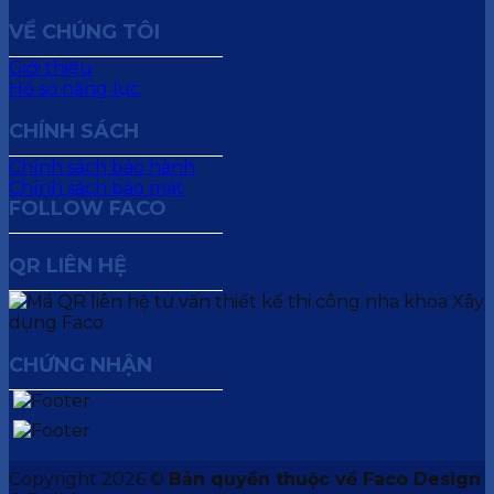
VỀ CHÚNG TÔI
Giới thiệu
Hồ sơ năng lực
CHÍNH SÁCH
Chính sách bảo hành
Chính sách bảo mật
FOLLOW FACO
QR LIÊN HỆ
CHỨNG NHẬN
Copyright 2026 ©
Bản quyền thuộc về Faco Design