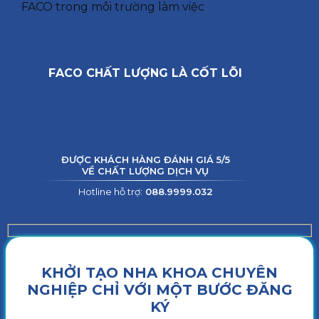
FACO trong môi trường làm việc
FACO CHẤT LƯỢNG LÀ CỐT LÕI
ĐƯỢC KHÁCH HÀNG ĐÁNH GIÁ 5/5
VỀ CHẤT LƯỢNG DỊCH VỤ
Hotline hỗ trợ:
088.9999.032
KHỞI TẠO NHA KHOA CHUYÊN
NGHIỆP CHỈ VỚI MỘT BƯỚC ĐĂNG
KÝ