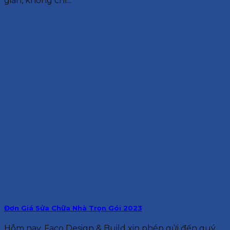
giản, không chỉ...
Đơn Giá Sửa Chữa Nhà Trọn Gói 2023
Hôm nay, Faco Design & Build xin phép gửi đến quý