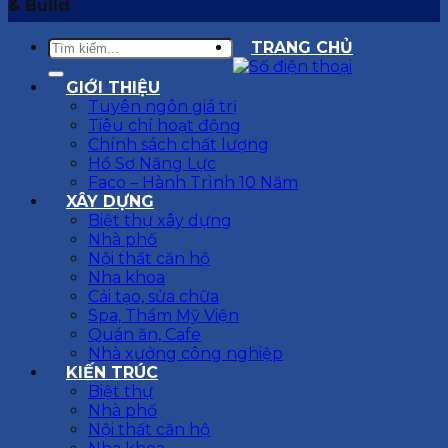
& Build
TRANG CHỦ
GIỚI THIỆU
Tuyên ngôn giá trị
Tiêu chí hoạt động
Chính sách chất lượng
Hồ Sơ Năng Lực
Faco – Hành Trình 10 Năm
XÂY DỰNG
Biệt thự xây dựng
Nhà phố
Nội thất căn hộ
Nha khoa
Cải tạo, sửa chữa
Spa, Thẩm Mỹ Viện
Quán ăn, Cafe
Nhà xưởng công nghiệp
KIẾN TRÚC
Biệt thự
Nhà phố
Nội thất căn hộ