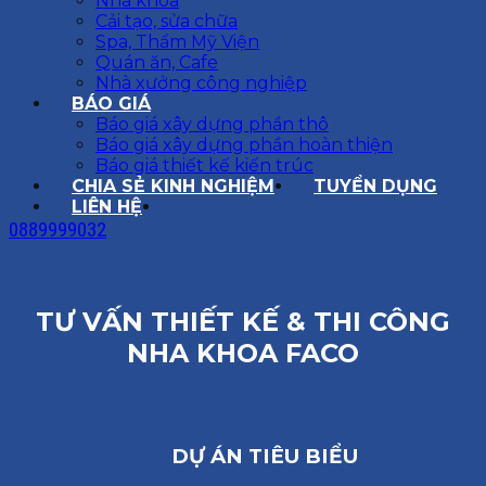
Nha khoa
Cải tạo, sửa chữa
Spa, Thẩm Mỹ Viện
Quán ăn, Cafe
Nhà xưởng công nghiệp
BÁO GIÁ
Báo giá xây dựng phần thô
Báo giá xây dựng phần hoàn thiện
Báo giá thiết kế kiến trúc
CHIA SẺ KINH NGHIỆM
TUYỂN DỤNG
LIÊN HỆ
0889999032
TƯ VẤN THIẾT KẾ & THI CÔNG
NHA KHOA FACO
DỰ ÁN TIÊU BIỂU