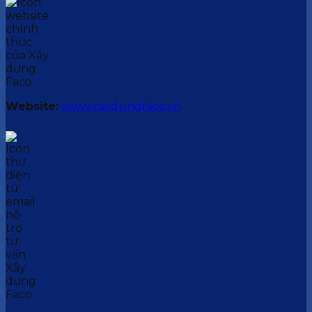
Website:
www.xaydungfaco.vn