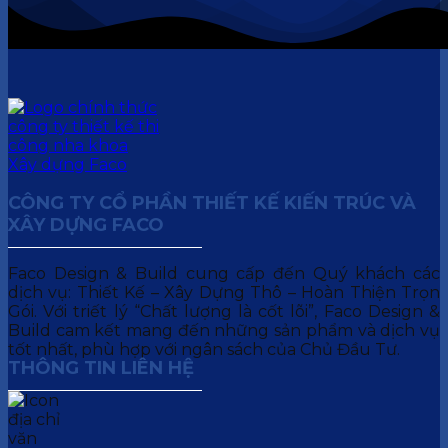
CÔNG TY CỔ PHẦN THIẾT KẾ KIẾN TRÚC VÀ
XÂY DỰNG FACO
Faco Design & Build cung cấp đến Quý khách các
dịch vụ: Thiết Kế – Xây Dựng Thô – Hoàn Thiện Trọn
Gói. Với triết lý “Chất lượng là cốt lõi”, Faco Design &
Build cam kết mang đến những sản phẩm và dịch vụ
tốt nhất, phù hợp với ngân sách của Chủ Đầu Tư.
THÔNG TIN LIÊN HỆ