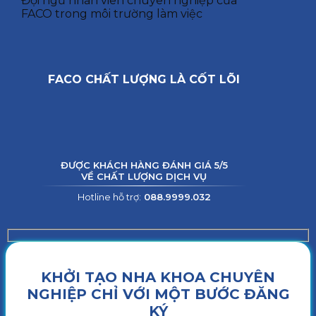
Đội ngũ nhân viên chuyên nghiệp của
FACO trong môi trường làm việc
FACO CHẤT LƯỢNG LÀ CỐT LÕI
ĐƯỢC KHÁCH HÀNG ĐÁNH GIÁ 5/5
VỀ CHẤT LƯỢNG DỊCH VỤ
Hotline hỗ trợ:
088.9999.032
KHỞI TẠO NHA KHOA CHUYÊN
NGHIỆP CHỈ VỚI MỘT BƯỚC ĐĂNG
KÝ