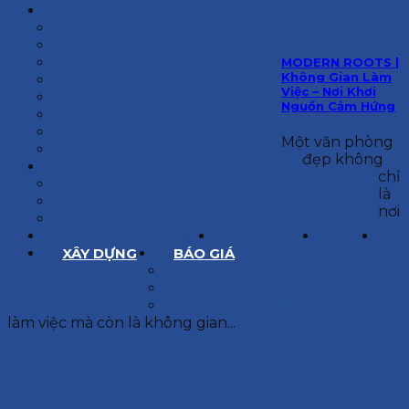
KIẾN TRÚC
BIỆT THỰ
NHÀ PHỐ
NỘI THẤT CĂN HỘ
MODERN ROOTS |
Không Gian Làm
NHA KHOA
Việc – Nơi Khơi
CẢI TẠO, SỬA CHỮA
Nguồn Cảm Hứng
SPA, THẨM MỸ VIỆN
QUÁN ĂN, CAFE
Một văn phòng
NHÀ XƯỞNG CÔNG NGHIỆP
đẹp không
BÁO GIÁ
chỉ
BÁO GIÁ XÂY DỰNG PHẦN THÔ
là
BÁO GIÁ XÂY DỰNG PHẦN HOÀN THIỆN
nơi
BÁO GIÁ THIẾT KẾ KIẾN TRÚC
CHIA SẺ KINH NGHIỆM
TUYỂN DỤNG
LIÊN HỆ
XÂY DỰNG
BÁO GIÁ
XÂY DỰNG PHẦN THÔ
XÂY DỰNG PHẦN HOÀN THIỆN
THIẾT KẾ KIẾN TRÚC
làm việc mà còn là không gian...