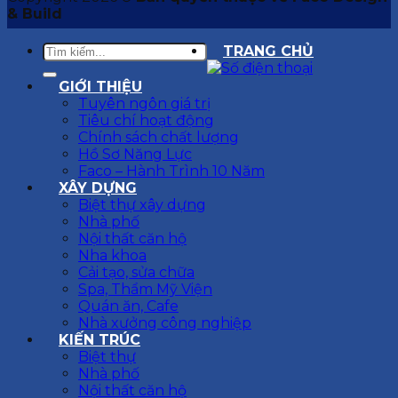
& Build
TRANG CHỦ
GIỚI THIỆU
Tuyên ngôn giá trị
Tiêu chí hoạt động
Chính sách chất lượng
Hồ Sơ Năng Lực
Faco – Hành Trình 10 Năm
XÂY DỰNG
Biệt thự xây dựng
Nhà phố
Nội thất căn hộ
Nha khoa
Cải tạo, sửa chữa
Spa, Thẩm Mỹ Viện
Quán ăn, Cafe
Nhà xưởng công nghiệp
KIẾN TRÚC
Biệt thự
Nhà phố
Nội thất căn hộ