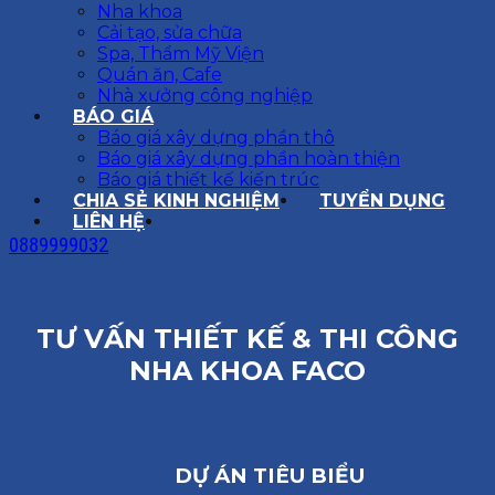
Nha khoa
Cải tạo, sửa chữa
Spa, Thẩm Mỹ Viện
Quán ăn, Cafe
Nhà xưởng công nghiệp
BÁO GIÁ
Báo giá xây dựng phần thô
Báo giá xây dựng phần hoàn thiện
Báo giá thiết kế kiến trúc
CHIA SẺ KINH NGHIỆM
TUYỂN DỤNG
LIÊN HỆ
0889999032
TƯ VẤN THIẾT KẾ & THI CÔNG
NHA KHOA FACO
DỰ ÁN TIÊU BIỂU