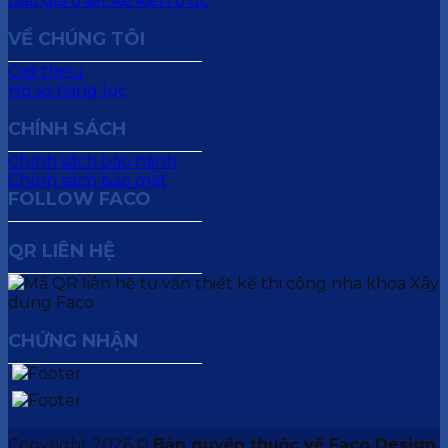
Báo giá thiết kế kiến trúc
VỀ CHÚNG TÔI
Giới thiệu
Hồ sơ năng lực
CHÍNH SÁCH
Chính sách bảo hành
Chính sách bảo mật
FOLLOW FACO
QR LIÊN HỆ
CHỨNG NHẬN
Copyright 2026 ©
Bản quyền thuộc về Faco Design