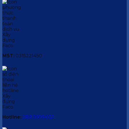
MST:
0315221450
Hotline:
088.9999.032