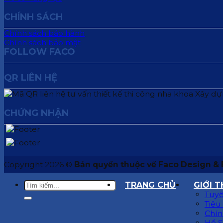
CHÍNH SÁCH
Chính sách bảo hành
Chính sách bảo mật
FOLLOW FACO
QR LIÊN HỆ
CHỨNG NHẬN
Copyright 2026 ©
Bản quyền thuộc về Faco Design & 
TRANG CHỦ
GIỚI T
Tuyê
Tiêu
Chín
Hồ S