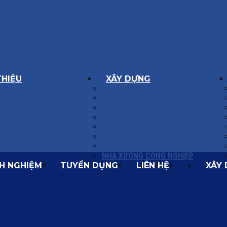
THIỆU
XÂY DỰNG
GÔN GIÁ TRỊ
BIỆT THỰ XÂY DỰNG
Í HOẠT ĐỘNG
NHÀ PHỐ
SÁCH CHẤT LƯỢNG
NỘI THẤT CĂN HỘ
ĂNG LỰC
NHA KHOA
HÀNH TRÌNH 10 NĂM
CẢI TẠO, SỬA CHỮA
SPA, THẨM MỸ VIỆN
QUÁN ĂN, CAFE
NHÀ XƯỞNG CÔNG NGHIỆP
NH NGHIỆM
TUYỂN DỤNG
LIÊN HỆ
XÂY