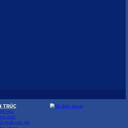
N TRÚC
iệt thự
hà phố
ội thất căn hộ
ha khoa