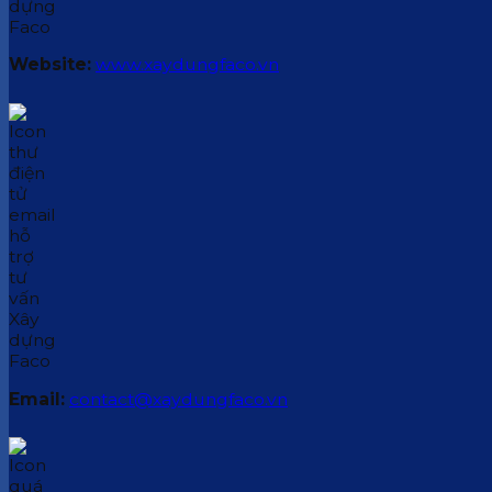
Website:
www.xaydungfaco.vn
Email:
contact@xaydungfaco.vn