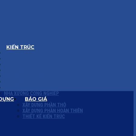
KIẾN TRÚC
BIỆT THỰ
NHÀ PHỐ
NỘI THẤT CĂN HỘ
NHA KHOA
CẢI TẠO, SỬA CHỮA
SPA, THẨM MỸ VIỆN
QUÁN ĂN, CAFE
NHÀ XƯỞNG CÔNG NGHIỆP
 DỰNG
BÁO GIÁ
XÂY DỰNG PHẦN THÔ
XÂY DỰNG PHẦN HOÀN THIỆN
THIẾT KẾ KIẾN TRÚC