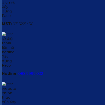
MST:
0315221450
Hotline:
088.9999.032