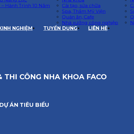
 – Hành Trình 10 Năm
Cải tạo, sửa chữa
C
Spa, Thẩm Mỹ Viện
S
Quán ăn, Cafe
Q
Nhà xưởng công nghiệp
N
 KINH NGHIỆM
TUYỂN DỤNG
LIÊN HỆ
 & THI CÔNG NHA KHOA FACO
DỰ ÁN TIÊU BIỂU