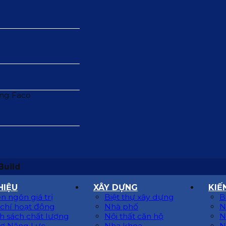
Build
HIỆU
XÂY DỰNG
KIẾ
n ngôn giá trị
Biệt thự xây dựng
B
 chí hoạt động
Nhà phố
N
h sách chất lượng
Nội thất căn hộ
N
ơ Năng Lực
Nha khoa
N