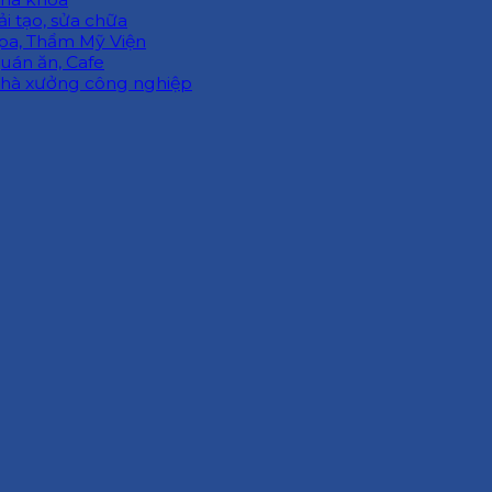
ải tạo, sửa chữa
pa, Thẩm Mỹ Viện
uán ăn, Cafe
hà xưởng công nghiệp