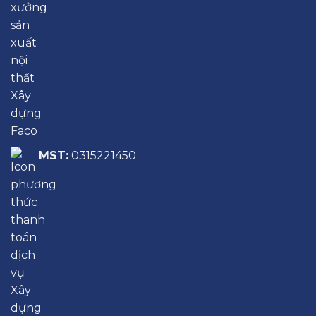
MST:
0315221450