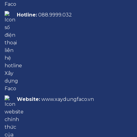
Hotline:
088.9999.032
Website:
www.xaydungfaco.vn