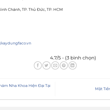
p Bình Chánh, TP. Thủ Đức, TP. HCM
/xaydungfaco.vn
4.7/5 - (3 bình chọn)
hám Nha Khoa Hiện Đại Tại
Mặt Tiề