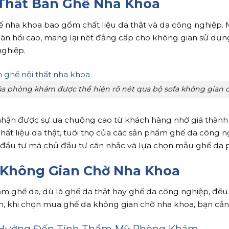
 Thất Bàn Ghế Nha Khoa
ế nha khoa bao gồm chất liệu da thật và da công nghiệp. 
đàn hồi cao, mang lại nét đẳng cấp cho không gian sử dụng.
nghiệp.
ủa phòng khám được thể hiện rõ nét qua bộ sofa không gian 
 nhận được sự ưa chuộng cao từ khách hàng nhờ giá thành 
 chất liệu da thật, tuổi thọ của các sản phẩm ghế da công 
 đầu tư mà chủ đầu tư cân nhắc và lựa chọn mẫu ghế da 
 Không Gian Chờ Nha Khoa
m ghế da, dù là ghế da thật hay ghế da công nghiệp, đều 
, khi chọn mua ghế da không gian chờ nha khoa, bạn cần 
h Hưởng Đến Tính Thẩm Mỹ Phòng Khám