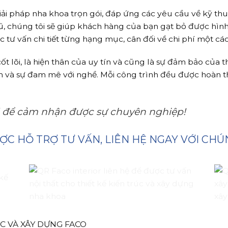
iải pháp nha khoa trọn gói, đáp ứng các yêu cầu về kỹ th
 cũ, chúng tôi sẽ giúp khách hàng của bạn gạt bỏ được hìn
 tư vấn chi tiết từng hạng mục, cân đối về chi phí một các
ốt lõi, là hiện thân của uy tín và cũng là sự đảm bảo của 
âm và sự đam mê với nghề. Mỗi công trình đều được hoàn 
d để cảm nhận được sự chuyên nghiệp!
ỢC HỖ TRỢ TƯ VẤN, LIÊN HỆ NGAY VỚI CHÚN
ÚC VÀ XÂY DỰNG FACO