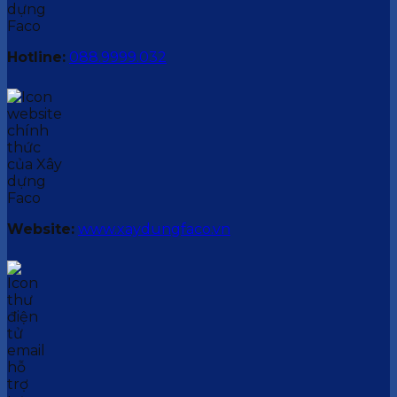
Hotline:
088.9999.032
Website:
www.xaydungfaco.vn