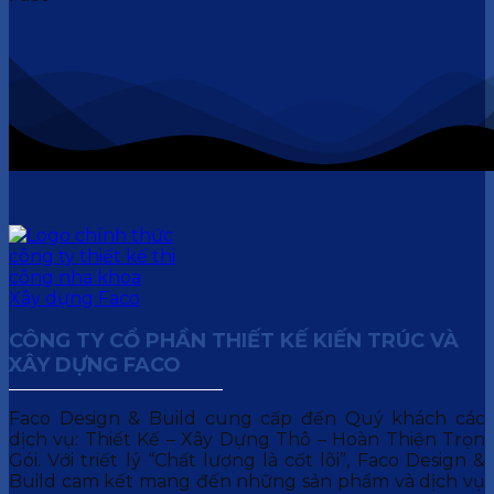
CÔNG TY CỔ PHẦN THIẾT KẾ KIẾN TRÚC VÀ
XÂY DỰNG FACO
Faco Design & Build cung cấp đến Quý khách các
dịch vụ: Thiết Kế – Xây Dựng Thô – Hoàn Thiện Trọn
Gói. Với triết lý “Chất lượng là cốt lõi”, Faco Design &
Build cam kết mang đến những sản phẩm và dịch vụ