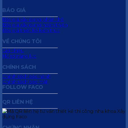
BÁO GIÁ
Báo giá xây dựng phần thô
Báo giá xây dựng hoàn thiện
Báo giá thiết kế kiến trúc
VỀ CHÚNG TÔI
Giới thiệu
Hồ sơ năng lực
CHÍNH SÁCH
Chính sách bảo hành
Chính sách bảo mật
FOLLOW FACO
QR LIÊN HỆ
CHỨNG NHẬN