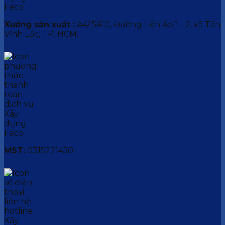
Xưởng sản xuất :
A4/ 5A10, Đường Liên Ấp 1 - 2, xã Tân
Vĩnh Lộc, TP. HCM.
MST:
0315221450