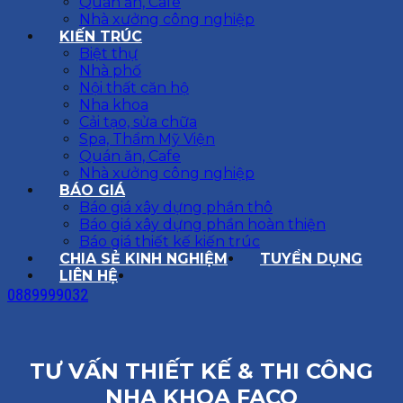
Quán ăn, Cafe
Nhà xưởng công nghiệp
KIẾN TRÚC
Biệt thự
Nhà phố
Nội thất căn hộ
Nha khoa
Cải tạo, sửa chữa
Spa, Thẩm Mỹ Viện
Quán ăn, Cafe
Nhà xưởng công nghiệp
BÁO GIÁ
Báo giá xây dựng phần thô
Báo giá xây dựng phần hoàn thiện
Báo giá thiết kế kiến trúc
CHIA SẺ KINH NGHIỆM
TUYỂN DỤNG
LIÊN HỆ
0889999032
TƯ VẤN THIẾT KẾ & THI CÔNG
NHA KHOA FACO