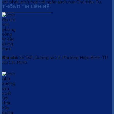
tốt nhất, phù hợp với ngân sách của Chủ Đầu Tư.
THÔNG TIN LIÊN HỆ
Địa chỉ:
Số 75/1, Đường số 23, Phường Hiệp Bình, TP.
Hồ Chí Minh