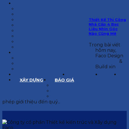
KIẾN TRÚC
BIỆT THỰ
NHÀ PHỐ
NỘI THẤT CĂN HỘ
Thiết Kế Thi Công
Nhà Cấp 4 Bạc
NHA KHOA
Liêu Nhìn Góc
CẢI TẠO, SỬA CHỮA
Nào Cũng Mê
SPA, THẨM MỸ VIỆN
QUÁN ĂN, CAFE
Trong bài viết
NHÀ XƯỞNG CÔNG NGHIỆP
hôm nay,
BÁO GIÁ
Faco Design
BÁO GIÁ XÂY DỰNG PHẦN THÔ
&
BÁO GIÁ XÂY DỰNG PHẦN HOÀN THIỆN
Build xin
BÁO GIÁ THIẾT KẾ KIẾN TRÚC
CHIA SẺ KINH NGHIỆM
TUYỂN DỤNG
LIÊN HỆ
XÂY DỰNG
BÁO GIÁ
XÂY DỰNG PHẦN THÔ
XÂY DỰNG PHẦN HOÀN THIỆN
THIẾT KẾ KIẾN TRÚC
phép giới thiệu đến quý...