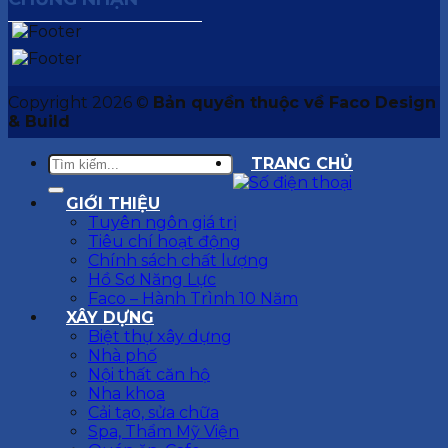
Copyright 2026 ©
Bản quyền thuộc về Faco Design
& Build
TRANG CHỦ
GIỚI THIỆU
Tuyên ngôn giá trị
Tiêu chí hoạt động
Chính sách chất lượng
Hồ Sơ Năng Lực
Faco – Hành Trình 10 Năm
XÂY DỰNG
Biệt thự xây dựng
Nhà phố
Nội thất căn hộ
Nha khoa
Cải tạo, sửa chữa
Spa, Thẩm Mỹ Viện