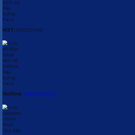
MST:
0315221450
Hotline:
088.9999.032