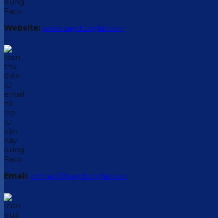
Website:
www.xaydungfaco.vn
Email:
contact@xaydungfaco.vn