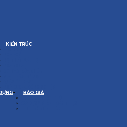
KIẾN TRÚC
BIỆT THỰ
NHÀ PHỐ
NỘI THẤT CĂN HỘ
NHA KHOA
CẢI TẠO, SỬA CHỮA
SPA, THẨM MỸ VIỆN
QUÁN ĂN, CAFE
NHÀ XƯỞNG CÔNG NGHIỆP
 DỰNG
BÁO GIÁ
XÂY DỰNG PHẦN THÔ
XÂY DỰNG PHẦN HOÀN THIỆN
THIẾT KẾ KIẾN TRÚC