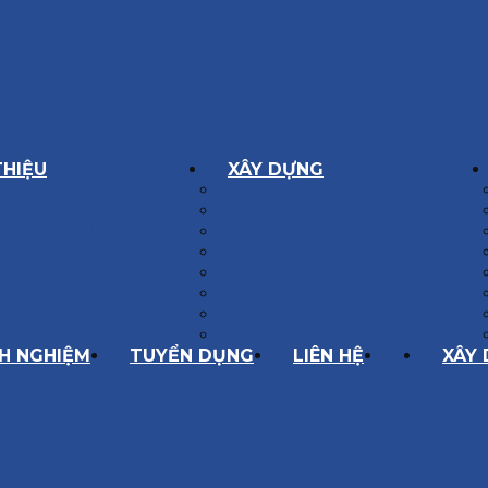
THIỆU
XÂY DỰNG
GÔN GIÁ TRỊ
BIỆT THỰ XÂY DỰNG
Í HOẠT ĐỘNG
NHÀ PHỐ
SÁCH CHẤT LƯỢNG
NỘI THẤT CĂN HỘ
ĂNG LỰC
NHA KHOA
HÀNH TRÌNH 10 NĂM
CẢI TẠO, SỬA CHỮA
SPA, THẨM MỸ VIỆN
QUÁN ĂN, CAFE
NHÀ XƯỞNG CÔNG NGHIỆP
NH NGHIỆM
TUYỂN DỤNG
LIÊN HỆ
XÂY