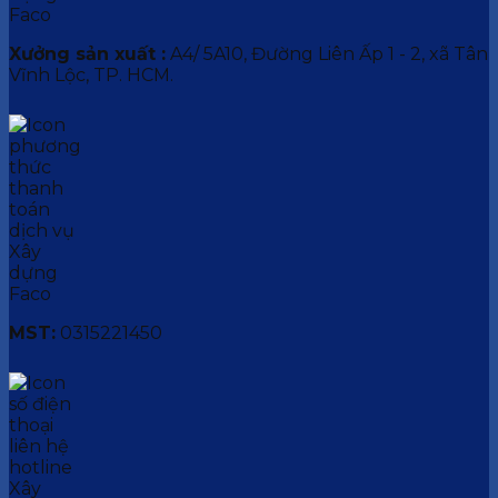
Xưởng sản xuất :
A4/ 5A10, Đường Liên Ấp 1 - 2, xã Tân
Vĩnh Lộc, TP. HCM.
MST:
0315221450