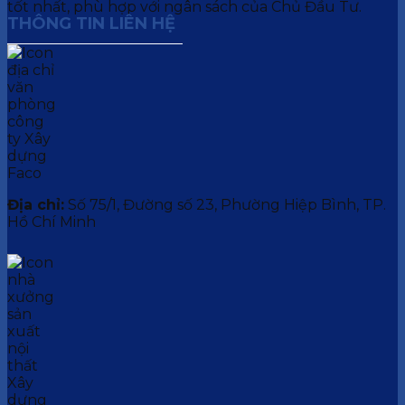
tốt nhất, phù hợp với ngân sách của Chủ Đầu Tư.
THÔNG TIN LIÊN HỆ
Địa chỉ:
Số 75/1, Đường số 23, Phường Hiệp Bình, TP.
Hồ Chí Minh