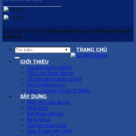
Copyright 2026 ©
Bản quyền thuộc về Faco Design
& Build
TRANG CHỦ
GIỚI THIỆU
Tuyên ngôn giá trị
Tiêu chí hoạt động
Chính sách chất lượng
Hồ Sơ Năng Lực
Faco – Hành Trình 10 Năm
XÂY DỰNG
Biệt thự xây dựng
Nhà phố
Nội thất căn hộ
Nha khoa
Cải tạo, sửa chữa
Spa, Thẩm Mỹ Viện