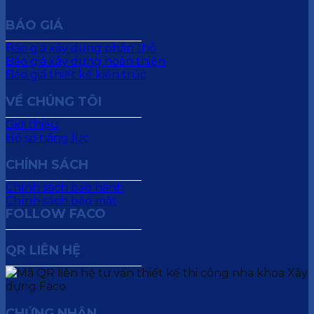
BÁO GIÁ
Báo giá xây dựng phần thô
Báo giá xây dựng hoàn thiện
Báo giá thiết kế kiến trúc
VỀ CHÚNG TÔI
Giới thiệu
Hồ sơ năng lực
CHÍNH SÁCH
Chính sách bảo hành
Chính sách bảo mật
FOLLOW FACO
QR LIÊN HỆ
CHỨNG NHẬN