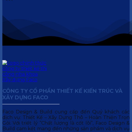
CÔNG TY CỔ PHẦN THIẾT KẾ KIẾN TRÚC VÀ
XÂY DỰNG FACO
Faco Design & Build cung cấp đến Quý khách các
dịch vụ: Thiết Kế – Xây Dựng Thô – Hoàn Thiện Trọn
Gói. Với triết lý “Chất lượng là cốt lõi”, Faco Design &
Build cam kết mang đến những sản phẩm và dịch vụ