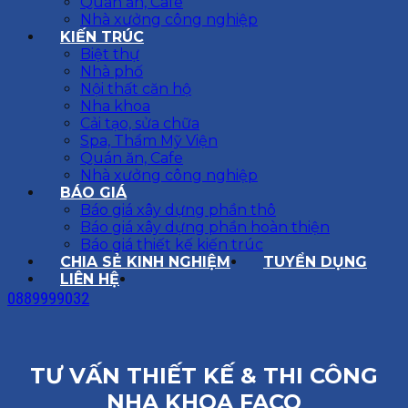
Quán ăn, Cafe
Nhà xưởng công nghiệp
KIẾN TRÚC
Biệt thự
Nhà phố
Nội thất căn hộ
Nha khoa
Cải tạo, sửa chữa
Spa, Thẩm Mỹ Viện
Quán ăn, Cafe
Nhà xưởng công nghiệp
BÁO GIÁ
Báo giá xây dựng phần thô
Báo giá xây dựng phần hoàn thiện
Báo giá thiết kế kiến trúc
CHIA SẺ KINH NGHIỆM
TUYỂN DỤNG
LIÊN HỆ
0889999032
TƯ VẤN THIẾT KẾ & THI CÔNG
NHA KHOA FACO