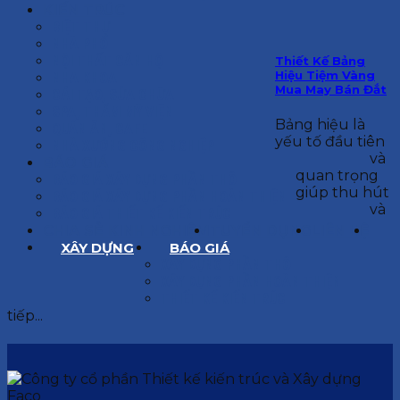
KIẾN TRÚC
BIỆT THỰ
NHÀ PHỐ
NỘI THẤT CĂN HỘ
Thiết Kế Bảng
Hiệu Tiệm Vàng
NHA KHOA
Mua May Bán Đắt
CẢI TẠO, SỬA CHỮA
SPA, THẨM MỸ VIỆN
Bảng hiệu là
QUÁN ĂN, CAFE
yếu tố đầu tiên
NHÀ XƯỞNG CÔNG NGHIỆP
và
BÁO GIÁ
quan trọng
BÁO GIÁ XÂY DỰNG PHẦN THÔ
giúp thu hút
BÁO GIÁ XÂY DỰNG PHẦN HOÀN THIỆN
và
BÁO GIÁ THIẾT KẾ KIẾN TRÚC
CHIA SẺ KINH NGHIỆM
TUYỂN DỤNG
LIÊN HỆ
XÂY DỰNG
BÁO GIÁ
XÂY DỰNG PHẦN THÔ
XÂY DỰNG PHẦN HOÀN THIỆN
THIẾT KẾ KIẾN TRÚC
tiếp...