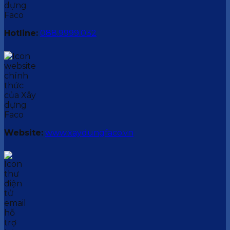
Hotline:
088.9999.032
Website:
www.xaydungfaco.vn