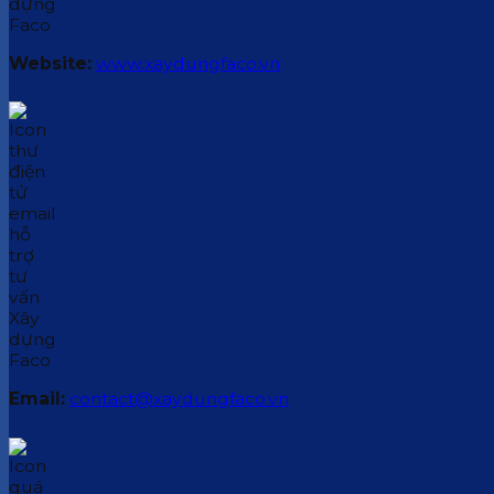
Website:
www.xaydungfaco.vn
Email:
contact@xaydungfaco.vn