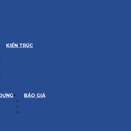
KIẾN TRÚC
BIỆT THỰ
NHÀ PHỐ
NỘI THẤT CĂN HỘ
NHA KHOA
CẢI TẠO, SỬA CHỮA
SPA, THẨM MỸ VIỆN
QUÁN ĂN, CAFE
NHÀ XƯỞNG CÔNG NGHIỆP
 DỰNG
BÁO GIÁ
XÂY DỰNG PHẦN THÔ
XÂY DỰNG PHẦN HOÀN THIỆN
THIẾT KẾ KIẾN TRÚC