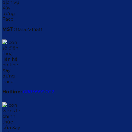
MST:
0315221450
Hotline:
088.9999.032