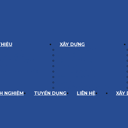
THIỆU
XÂY DỰNG
GÔN GIÁ TRỊ
BIỆT THỰ XÂY DỰNG
Í HOẠT ĐỘNG
NHÀ PHỐ
SÁCH CHẤT LƯỢNG
NỘI THẤT CĂN HỘ
ĂNG LỰC
NHA KHOA
HÀNH TRÌNH 10 NĂM
CẢI TẠO, SỬA CHỮA
SPA, THẨM MỸ VIỆN
QUÁN ĂN, CAFE
NHÀ XƯỞNG CÔNG NGHIỆP
NH NGHIỆM
TUYỂN DỤNG
LIÊN HỆ
XÂY