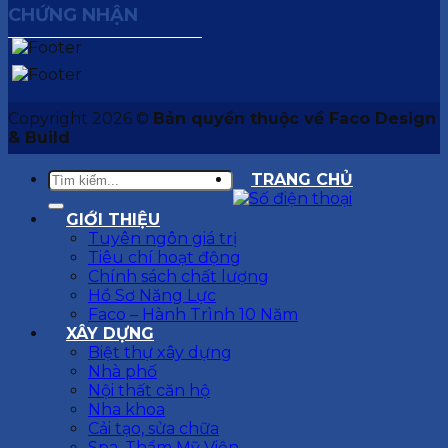
CHỨNG NHẬN
Copyright 2026 ©
Bản quyền thuộc về Faco Design
& Build
TRANG CHỦ
GIỚI THIỆU
Tuyên ngôn giá trị
Tiêu chí hoạt động
Chính sách chất lượng
Hồ Sơ Năng Lực
Faco – Hành Trình 10 Năm
XÂY DỰNG
Biệt thự xây dựng
Nhà phố
Nội thất căn hộ
Nha khoa
Cải tạo, sửa chữa
Spa, Thẩm Mỹ Viện