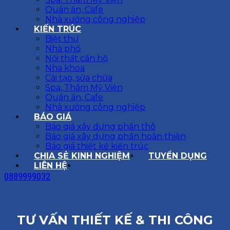
Quán ăn, Cafe
Nhà xưởng công nghiệp
KIẾN TRÚC
Biệt thự
Nhà phố
Nội thất căn hộ
Nha khoa
Cải tạo, sửa chữa
Spa, Thẩm Mỹ Viện
Quán ăn, Cafe
Nhà xưởng công nghiệp
BÁO GIÁ
Báo giá xây dựng phần thô
Báo giá xây dựng phần hoàn thiện
Báo giá thiết kế kiến trúc
CHIA SẺ KINH NGHIỆM
TUYỂN DỤNG
LIÊN HỆ
0889999032
TƯ VẤN THIẾT KẾ & THI CÔNG