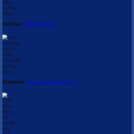
Hotline:
088.9999.032
Website:
www.xaydungfaco.vn