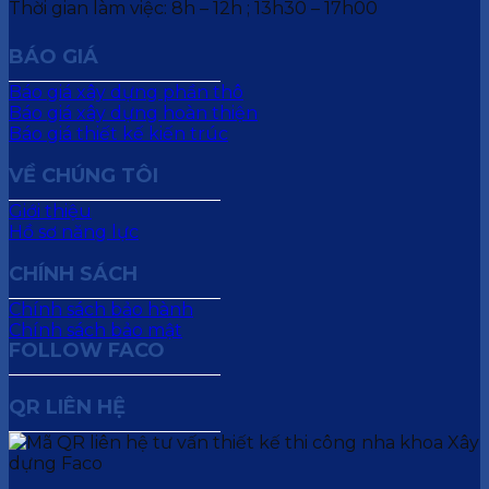
Thời gian làm việc: 8h – 12h ; 13h30 – 17h00
BÁO GIÁ
Báo giá xây dựng phần thô
Báo giá xây dựng hoàn thiện
Báo giá thiết kế kiến trúc
VỀ CHÚNG TÔI
Giới thiệu
Hồ sơ năng lực
CHÍNH SÁCH
Chính sách bảo hành
Chính sách bảo mật
FOLLOW FACO
QR LIÊN HỆ