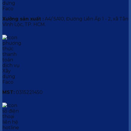
Xưởng sản xuất :
A4/ 5A10, Đường Liên Ấp 1 - 2, xã Tân
Vĩnh Lộc, TP. HCM.
MST:
0315221450