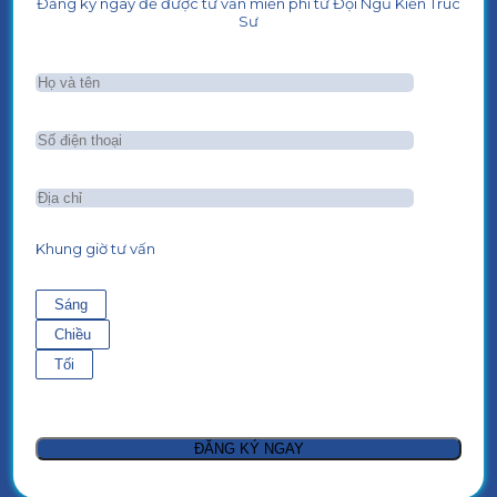
Đăng ký ngay để được tư vấn miễn phí từ Đội Ngũ Kiến Trúc
Sư
Khung giờ tư vấn
Sáng
Chiều
Tối