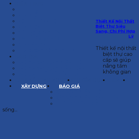
KIẾN TRÚC
BIỆT THỰ
NHÀ PHỐ
NỘI THẤT CĂN HỘ
Thiết Kế Nội Thất
Biệt Thự Siêu
NHA KHOA
Sang, Chi Phí Hợp
CẢI TẠO, SỬA CHỮA
Lý
SPA, THẨM MỸ VIỆN
QUÁN ĂN, CAFE
Thiết kế nội thất
NHÀ XƯỞNG CÔNG NGHIỆP
biệt thự cao
BÁO GIÁ
cấp sẽ giúp
BÁO GIÁ XÂY DỰNG PHẦN THÔ
nâng tầm
BÁO GIÁ XÂY DỰNG PHẦN HOÀN THIỆN
không gian
BÁO GIÁ THIẾT KẾ KIẾN TRÚC
CHIA SẺ KINH NGHIỆM
TUYỂN DỤNG
LIÊN HỆ
XÂY DỰNG
BÁO GIÁ
XÂY DỰNG PHẦN THÔ
XÂY DỰNG PHẦN HOÀN THIỆN
THIẾT KẾ KIẾN TRÚC
sống...