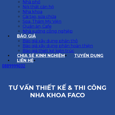
Nhà phố
Nội thất căn hộ
Nha khoa
Cải tạo, sửa chữa
Spa, Thẩm Mỹ Viện
Quán ăn, Cafe
Nhà xưởng công nghiệp
BÁO GIÁ
Báo giá xây dựng phần thô
Báo giá xây dựng phần hoàn thiện
Báo giá thiết kế kiến trúc
CHIA SẺ KINH NGHIỆM
TUYỂN DỤNG
LIÊN HỆ
0889999032
TƯ VẤN THIẾT KẾ & THI CÔNG
NHA KHOA FACO