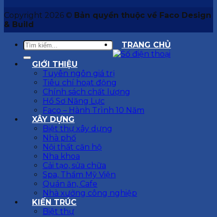
Copyright 2026 ©
Bản quyền thuộc về Faco Design
& Build
TRANG CHỦ
GIỚI THIỆU
Tuyên ngôn giá trị
Tiêu chí hoạt động
Chính sách chất lượng
Hồ Sơ Năng Lực
Faco – Hành Trình 10 Năm
XÂY DỰNG
Biệt thự xây dựng
Nhà phố
Nội thất căn hộ
Nha khoa
Cải tạo, sửa chữa
Spa, Thẩm Mỹ Viện
Quán ăn, Cafe
Nhà xưởng công nghiệp
KIẾN TRÚC
Biệt thự