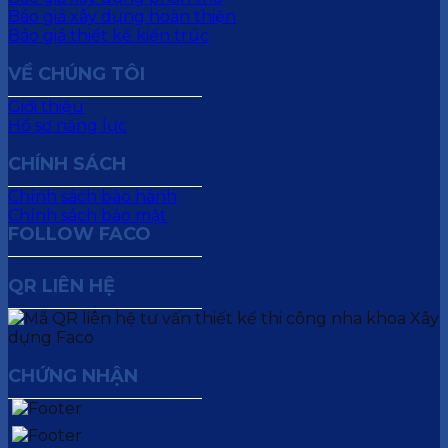
Báo giá xây dựng hoàn thiện
Báo giá thiết kế kiến trúc
VỀ CHÚNG TÔI
Giới thiệu
Hồ sơ năng lực
CHÍNH SÁCH
Chính sách bảo hành
Chính sách bảo mật
FOLLOW FACO
QR LIÊN HỆ
CHỨNG NHẬN