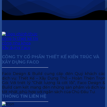
CÔNG TY CỔ PHẦN THIẾT KẾ KIẾN TRÚC VÀ
XÂY DỰNG FACO
Faco Design & Build cung cấp đến Quý khách các
dịch vụ: Thiết Kế – Xây Dựng Thô – Hoàn Thiện Trọn
Gói. Với triết lý “Chất lượng là cốt lõi”, Faco Design &
Build cam kết mang đến những sản phẩm và dịch vụ
tốt nhất, phù hợp với ngân sách của Chủ Đầu Tư.
THÔNG TIN LIÊN HỆ