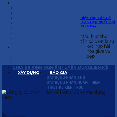
KIẾN TRÚC
BIỆT THỰ
NHÀ PHỐ
NỘI THẤT CĂN HỘ
Biệt Thự Tân Cổ
Điển Đẹp Nhất Mọi
NHA KHOA
Thời Đại
CẢI TẠO, SỬA CHỮA
SPA, THẨM MỸ VIỆN
Mẫu biệt thự
QUÁN ĂN, CAFE
tân cổ điển là sự
NHÀ XƯỞNG CÔNG NGHIỆP
kết hợp hài
BÁO GIÁ
hòa giữa vẻ
BÁO GIÁ XÂY DỰNG PHẦN THÔ
đẹp...
BÁO GIÁ XÂY DỰNG PHẦN HOÀN THIỆN
BÁO GIÁ THIẾT KẾ KIẾN TRÚC
CHIA SẺ KINH NGHIỆM
TUYỂN DỤNG
LIÊN HỆ
XÂY DỰNG
BÁO GIÁ
XÂY DỰNG PHẦN THÔ
XÂY DỰNG PHẦN HOÀN THIỆN
THIẾT KẾ KIẾN TRÚC