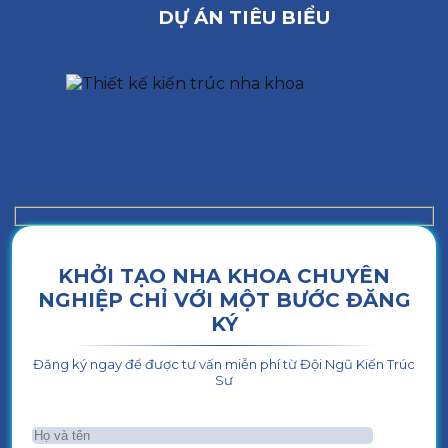
DỰ ÁN TIÊU BIỂU
KHỞI TẠO NHA KHOA CHUYÊN
NGHIỆP CHỈ VỚI MỘT BƯỚC ĐĂNG
KÝ
Đăng ký ngay để được tư vấn miễn phí từ Đội Ngũ Kiến Trúc
Sư