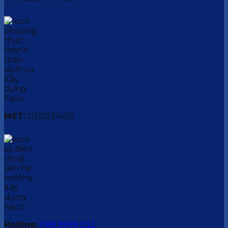
MST:
0315221450
Hotline:
088.9999.032