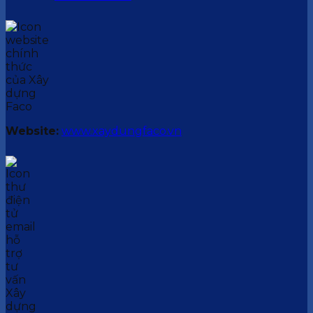
Website:
www.xaydungfaco.vn