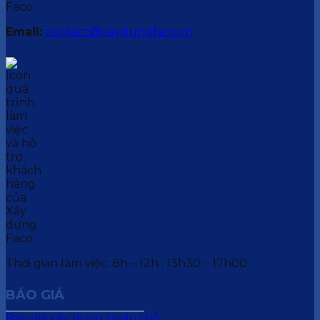
Email:
contact@xaydungfaco.vn
Thời gian làm việc: 8h – 12h ; 13h30 – 17h00
BÁO GIÁ
Báo giá xây dựng phần thô