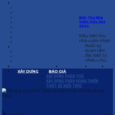
KIẾN TRÚC
BIỆT THỰ
NHÀ PHỐ
NỘI THẤT CĂN HỘ
Biệt Thự Nhà
Vườn Siêu Hot
NHA KHOA
2024
CẢI TẠO, SỬA CHỮA
SPA, THẨM MỸ VIỆN
Mẫu biệt thự
QUÁN ĂN, CAFE
nhà vườn nhận
NHÀ XƯỞNG CÔNG NGHIỆP
được sự
BÁO GIÁ
quan tâm
BÁO GIÁ XÂY DỰNG PHẦN THÔ
đặc biệt từ
BÁO GIÁ XÂY DỰNG PHẦN HOÀN THIỆN
nhiều chủ...
BÁO GIÁ THIẾT KẾ KIẾN TRÚC
CHIA SẺ KINH NGHIỆM
TUYỂN DỤNG
LIÊN HỆ
XÂY DỰNG
BÁO GIÁ
XÂY DỰNG PHẦN THÔ
XÂY DỰNG PHẦN HOÀN THIỆN
THIẾT KẾ KIẾN TRÚC