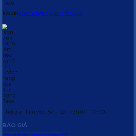
Email:
contact@xaydungfaco.vn
Thời gian làm việc: 8h – 12h ; 13h30 – 17h00
BÁO GIÁ
Báo giá xây dựng phần thô