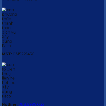
MST:
0315221450
Hotline:
088.9999.032