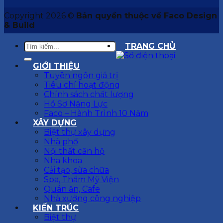
Copyright 2026 ©
Bản quyền thuộc về Faco Design
& Build
TRANG CHỦ
GIỚI THIỆU
Tuyên ngôn giá trị
Tiêu chí hoạt động
Chính sách chất lượng
Hồ Sơ Năng Lực
Faco – Hành Trình 10 Năm
XÂY DỰNG
Biệt thự xây dựng
Nhà phố
Nội thất căn hộ
Nha khoa
Cải tạo, sửa chữa
Spa, Thẩm Mỹ Viện
Quán ăn, Cafe
Nhà xưởng công nghiệp
KIẾN TRÚC
Biệt thự