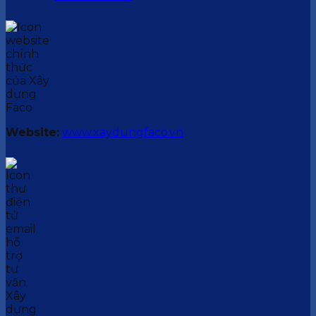
Website:
www.xaydungfaco.vn