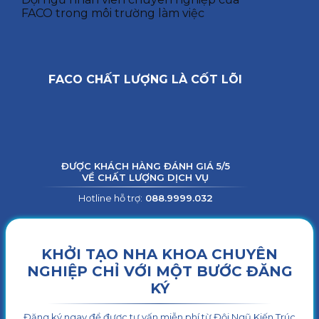
FACO trong môi trường làm việc
FACO CHẤT LƯỢNG LÀ CỐT LÕI
ĐƯỢC KHÁCH HÀNG ĐÁNH GIÁ 5/5
VỀ CHẤT LƯỢNG DỊCH VỤ
Hotline hỗ trợ:
088.9999.032
KHỞI TẠO NHA KHOA CHUYÊN
NGHIỆP CHỈ VỚI MỘT BƯỚC ĐĂNG
KÝ
Đăng ký ngay để được tư vấn miễn phí từ Đội Ngũ Kiến Trúc