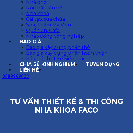
Nhà phố
Nội thất căn hộ
Nha khoa
Cải tạo, sửa chữa
Spa, Thẩm Mỹ Viện
Quán ăn, Cafe
Nhà xưởng công nghiệp
BÁO GIÁ
Báo giá xây dựng phần thô
Báo giá xây dựng phần hoàn thiện
Báo giá thiết kế kiến trúc
CHIA SẺ KINH NGHIỆM
TUYỂN DỤNG
LIÊN HỆ
0889999032
TƯ VẤN THIẾT KẾ & THI CÔNG
NHA KHOA FACO