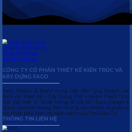
CÔNG TY CỔ PHẦN THIẾT KẾ KIẾN TRÚC VÀ
XÂY DỰNG FACO
Faco Design & Build cung cấp đến Quý khách các
dịch vụ: Thiết Kế – Xây Dựng Thô – Hoàn Thiện Trọn
Gói. Với triết lý “Chất lượng là cốt lõi”, Faco Design &
Build cam kết mang đến những sản phẩm và dịch vụ
tốt nhất, phù hợp với ngân sách của Chủ Đầu Tư.
THÔNG TIN LIÊN HỆ