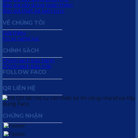
Báo giá xây dựng hoàn thiện
Báo giá thiết kế kiến trúc
VỀ CHÚNG TÔI
Giới thiệu
Hồ sơ năng lực
CHÍNH SÁCH
Chính sách bảo hành
Chính sách bảo mật
FOLLOW FACO
QR LIÊN HỆ
CHỨNG NHẬN