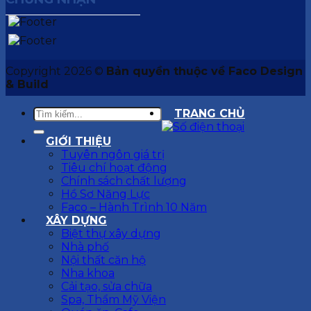
Copyright 2026 ©
Bản quyền thuộc về Faco Design
& Build
TRANG CHỦ
GIỚI THIỆU
Tuyên ngôn giá trị
Tiêu chí hoạt động
Chính sách chất lượng
Hồ Sơ Năng Lực
Faco – Hành Trình 10 Năm
XÂY DỰNG
Biệt thự xây dựng
Nhà phố
Nội thất căn hộ
Nha khoa
Cải tạo, sửa chữa
Spa, Thẩm Mỹ Viện