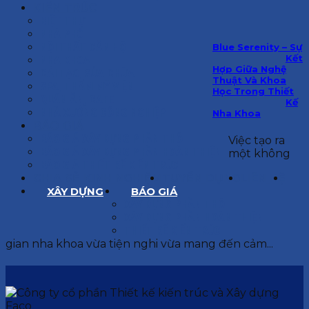
KIẾN TRÚC
BIỆT THỰ
NHÀ PHỐ
NỘI THẤT CĂN HỘ
Blue Serenity – Sự
Kết
NHA KHOA
Hợp Giữa Nghệ
CẢI TẠO, SỬA CHỮA
Thuật Và Khoa
SPA, THẨM MỸ VIỆN
Học Trong Thiết
QUÁN ĂN, CAFE
Kế
NHÀ XƯỞNG CÔNG NGHIỆP
Nha Khoa
BÁO GIÁ
BÁO GIÁ XÂY DỰNG PHẦN THÔ
Việc tạo ra
BÁO GIÁ XÂY DỰNG PHẦN HOÀN THIỆN
một không
BÁO GIÁ THIẾT KẾ KIẾN TRÚC
CHIA SẺ KINH NGHIỆM
TUYỂN DỤNG
LIÊN HỆ
XÂY DỰNG
BÁO GIÁ
XÂY DỰNG PHẦN THÔ
XÂY DỰNG PHẦN HOÀN THIỆN
THIẾT KẾ KIẾN TRÚC
gian nha khoa vừa tiện nghi vừa mang đến cảm...