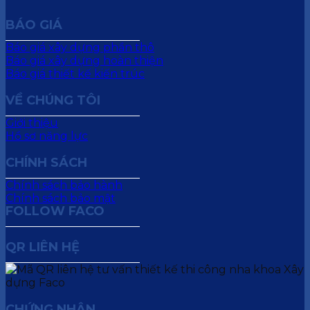
BÁO GIÁ
Báo giá xây dựng phần thô
Báo giá xây dựng hoàn thiện
Báo giá thiết kế kiến trúc
VỀ CHÚNG TÔI
Giới thiệu
Hồ sơ năng lực
CHÍNH SÁCH
Chính sách bảo hành
Chính sách bảo mật
FOLLOW FACO
QR LIÊN HỆ
CHỨNG NHẬN