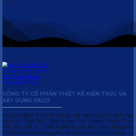
CÔNG TY CỔ PHẦN THIẾT KẾ KIẾN TRÚC VÀ
XÂY DỰNG FACO
Faco Design & Build cung cấp đến Quý khách các
dịch vụ: Thiết Kế – Xây Dựng Thô – Hoàn Thiện Trọn
Gói. Với triết lý “Chất lượng là cốt lõi”, Faco Design &
Build cam kết mang đến những sản phẩm và dịch vụ