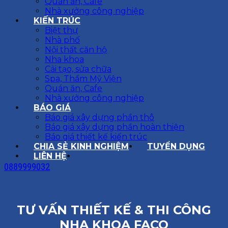
Quán ăn, Cafe
Nhà xưởng công nghiệp
KIẾN TRÚC
Biệt thự
Nhà phố
Nội thất căn hộ
Nha khoa
Cải tạo, sửa chữa
Spa, Thẩm Mỹ Viện
Quán ăn, Cafe
Nhà xưởng công nghiệp
BÁO GIÁ
Báo giá xây dựng phần thô
Báo giá xây dựng phần hoàn thiện
Báo giá thiết kế kiến trúc
CHIA SẺ KINH NGHIỆM
TUYỂN DỤNG
LIÊN HỆ
0889999032
TƯ VẤN THIẾT KẾ & THI CÔNG
NHA KHOA FACO