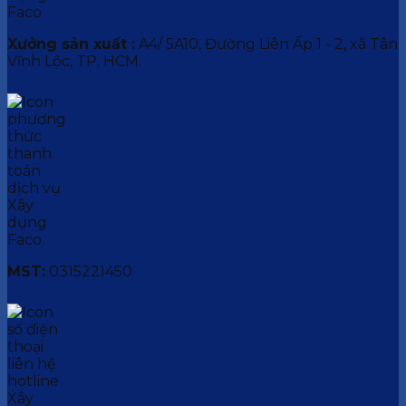
Xưởng sản xuất :
A4/ 5A10, Đường Liên Ấp 1 - 2, xã Tân
Vĩnh Lộc, TP. HCM.
MST:
0315221450