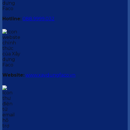
Hotline:
088.9999.032
Website:
www.xaydungfaco.vn