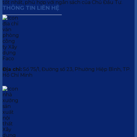
tốt nhất, phù hợp với ngân sách của Chủ Đầu Tư.
THÔNG TIN LIÊN HỆ
Địa chỉ:
Số 75/1, Đường số 23, Phường Hiệp Bình, TP.
Hồ Chí Minh