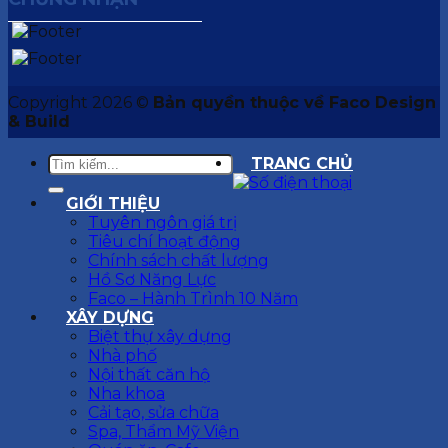
Copyright 2026 ©
Bản quyền thuộc về Faco Design
& Build
TRANG CHỦ
GIỚI THIỆU
Tuyên ngôn giá trị
Tiêu chí hoạt động
Chính sách chất lượng
Hồ Sơ Năng Lực
Faco – Hành Trình 10 Năm
XÂY DỰNG
Biệt thự xây dựng
Nhà phố
Nội thất căn hộ
Nha khoa
Cải tạo, sửa chữa
Spa, Thẩm Mỹ Viện