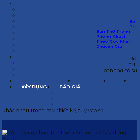
KIẾN TRÚC
BIỆT THỰ
NHÀ PHỐ
NỘI THẤT CĂN HỘ
Bố
Trí
NHA KHOA
Bàn Thờ Trong
CẢI TẠO, SỬA CHỮA
Phòng Khách
SPA, THẨM MỸ VIỆN
Theo Góc Nhìn
QUÁN ĂN, CAFE
Chuyên Gia
NHÀ XƯỞNG CÔNG NGHIỆP
BÁO GIÁ
Bố
BÁO GIÁ XÂY DỰNG PHẦN THÔ
trí
BÁO GIÁ XÂY DỰNG PHẦN HOÀN THIỆN
bàn thờ có sự
BÁO GIÁ THIẾT KẾ KIẾN TRÚC
CHIA SẺ KINH NGHIỆM
TUYỂN DỤNG
LIÊN HỆ
XÂY DỰNG
BÁO GIÁ
XÂY DỰNG PHẦN THÔ
XÂY DỰNG PHẦN HOÀN THIỆN
THIẾT KẾ KIẾN TRÚC
khác nhau trong mỗi thiết kế, tùy vào sở...