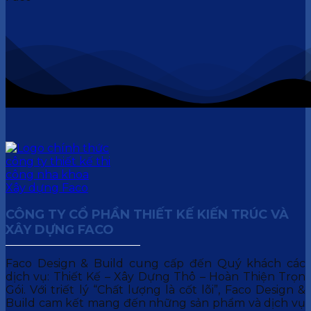
CÔNG TY CỔ PHẦN THIẾT KẾ KIẾN TRÚC VÀ
XÂY DỰNG FACO
Faco Design & Build cung cấp đến Quý khách các
dịch vụ: Thiết Kế – Xây Dựng Thô – Hoàn Thiện Trọn
Gói. Với triết lý “Chất lượng là cốt lõi”, Faco Design &
Build cam kết mang đến những sản phẩm và dịch vụ