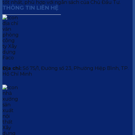
tốt nhất, phù hợp với ngân sách của Chủ Đầu Tư.
THÔNG TIN LIÊN HỆ
Địa chỉ:
Số 75/1, Đường số 23, Phường Hiệp Bình, TP.
Hồ Chí Minh