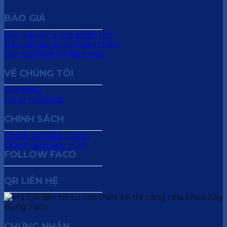
BÁO GIÁ
Báo giá xây dựng phần thô
Báo giá xây dựng hoàn thiện
Báo giá thiết kế kiến trúc
VỀ CHÚNG TÔI
Giới thiệu
Hồ sơ năng lực
CHÍNH SÁCH
Chính sách bảo hành
Chính sách bảo mật
FOLLOW FACO
QR LIÊN HỆ
CHỨNG NHẬN