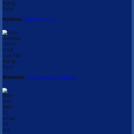
Hotline:
088.9999.032
Website:
www.xaydungfaco.vn