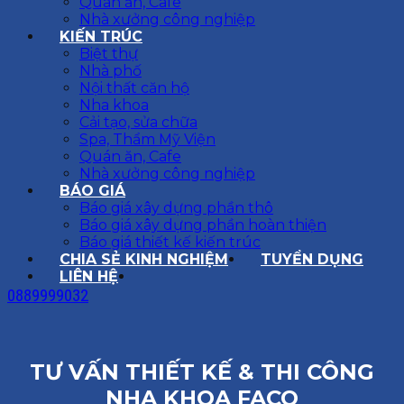
Quán ăn, Cafe
Nhà xưởng công nghiệp
KIẾN TRÚC
Biệt thự
Nhà phố
Nội thất căn hộ
Nha khoa
Cải tạo, sửa chữa
Spa, Thẩm Mỹ Viện
Quán ăn, Cafe
Nhà xưởng công nghiệp
BÁO GIÁ
Báo giá xây dựng phần thô
Báo giá xây dựng phần hoàn thiện
Báo giá thiết kế kiến trúc
CHIA SẺ KINH NGHIỆM
TUYỂN DỤNG
LIÊN HỆ
0889999032
TƯ VẤN THIẾT KẾ & THI CÔNG
NHA KHOA FACO