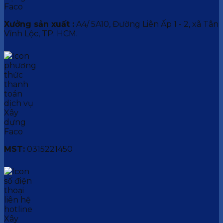
Xưởng sản xuất :
A4/ 5A10, Đường Liên Ấp 1 - 2, xã Tân
Vĩnh Lộc, TP. HCM.
MST:
0315221450