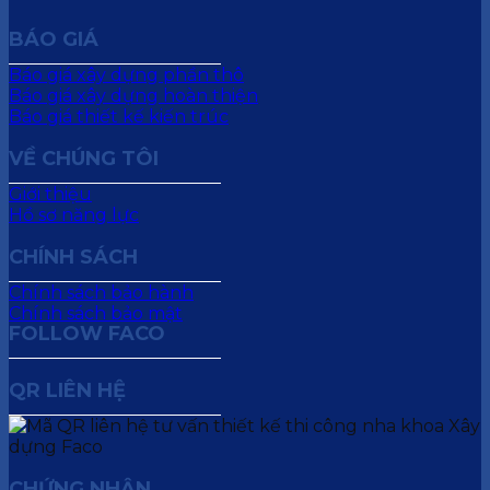
BÁO GIÁ
Báo giá xây dựng phần thô
Báo giá xây dựng hoàn thiện
Báo giá thiết kế kiến trúc
VỀ CHÚNG TÔI
Giới thiệu
Hồ sơ năng lực
CHÍNH SÁCH
Chính sách bảo hành
Chính sách bảo mật
FOLLOW FACO
QR LIÊN HỆ
CHỨNG NHẬN