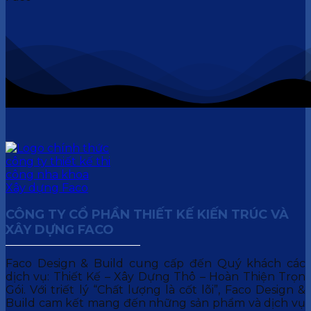
CÔNG TY CỔ PHẦN THIẾT KẾ KIẾN TRÚC VÀ
XÂY DỰNG FACO
Faco Design & Build cung cấp đến Quý khách các
dịch vụ: Thiết Kế – Xây Dựng Thô – Hoàn Thiện Trọn
Gói. Với triết lý “Chất lượng là cốt lõi”, Faco Design &
Build cam kết mang đến những sản phẩm và dịch vụ