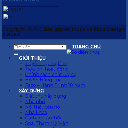
Copyright 2026 ©
Bản quyền thuộc về Faco Design
& Build
TRANG CHỦ
GIỚI THIỆU
Tuyên ngôn giá trị
Tiêu chí hoạt động
Chính sách chất lượng
Hồ Sơ Năng Lực
Faco – Hành Trình 10 Năm
XÂY DỰNG
Biệt thự xây dựng
Nhà phố
Nội thất căn hộ
Nha khoa
Cải tạo, sửa chữa
Spa, Thẩm Mỹ Viện