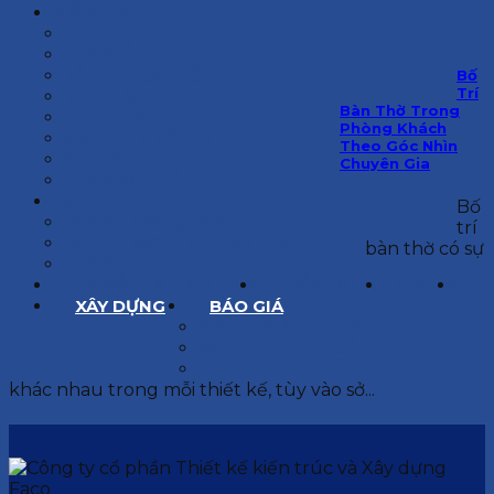
KIẾN TRÚC
BIỆT THỰ
NHÀ PHỐ
NỘI THẤT CĂN HỘ
Bố
Trí
NHA KHOA
Bàn Thờ Trong
CẢI TẠO, SỬA CHỮA
Phòng Khách
SPA, THẨM MỸ VIỆN
Theo Góc Nhìn
QUÁN ĂN, CAFE
Chuyên Gia
NHÀ XƯỞNG CÔNG NGHIỆP
BÁO GIÁ
Bố
BÁO GIÁ XÂY DỰNG PHẦN THÔ
trí
BÁO GIÁ XÂY DỰNG PHẦN HOÀN THIỆN
bàn thờ có sự
BÁO GIÁ THIẾT KẾ KIẾN TRÚC
CHIA SẺ KINH NGHIỆM
TUYỂN DỤNG
LIÊN HỆ
XÂY DỰNG
BÁO GIÁ
XÂY DỰNG PHẦN THÔ
XÂY DỰNG PHẦN HOÀN THIỆN
THIẾT KẾ KIẾN TRÚC
khác nhau trong mỗi thiết kế, tùy vào sở...