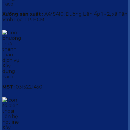
Xưởng sản xuất :
A4/ 5A10, Đường Liên Ấp 1 - 2, xã Tân
Vĩnh Lộc, TP. HCM.
MST:
0315221450