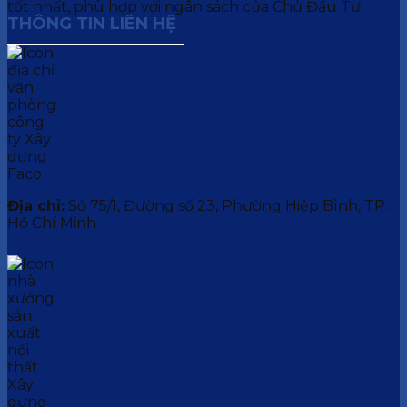
tốt nhất, phù hợp với ngân sách của Chủ Đầu Tư.
THÔNG TIN LIÊN HỆ
Địa chỉ:
Số 75/1, Đường số 23, Phường Hiệp Bình, TP.
Hồ Chí Minh