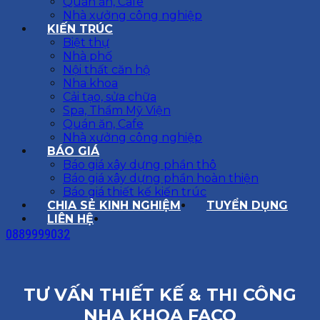
Quán ăn, Cafe
Nhà xưởng công nghiệp
KIẾN TRÚC
Biệt thự
Nhà phố
Nội thất căn hộ
Nha khoa
Cải tạo, sửa chữa
Spa, Thẩm Mỹ Viện
Quán ăn, Cafe
Nhà xưởng công nghiệp
BÁO GIÁ
Báo giá xây dựng phần thô
Báo giá xây dựng phần hoàn thiện
Báo giá thiết kế kiến trúc
CHIA SẺ KINH NGHIỆM
TUYỂN DỤNG
LIÊN HỆ
0889999032
TƯ VẤN THIẾT KẾ & THI CÔNG
NHA KHOA FACO