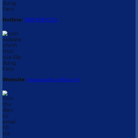
Hotline:
088.9999.032
Website:
www.xaydungfaco.vn