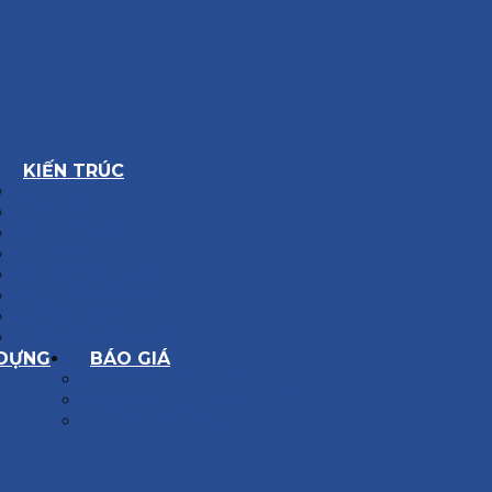
KIẾN TRÚC
BIỆT THỰ
NHÀ PHỐ
NỘI THẤT CĂN HỘ
NHA KHOA
CẢI TẠO, SỬA CHỮA
SPA, THẨM MỸ VIỆN
QUÁN ĂN, CAFE
NHÀ XƯỞNG CÔNG NGHIỆP
 DỰNG
BÁO GIÁ
XÂY DỰNG PHẦN THÔ
XÂY DỰNG PHẦN HOÀN THIỆN
THIẾT KẾ KIẾN TRÚC