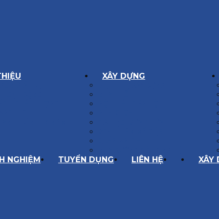
THIỆU
XÂY DỰNG
GÔN GIÁ TRỊ
BIỆT THỰ XÂY DỰNG
Í HOẠT ĐỘNG
NHÀ PHỐ
SÁCH CHẤT LƯỢNG
NỘI THẤT CĂN HỘ
ĂNG LỰC
NHA KHOA
HÀNH TRÌNH 10 NĂM
CẢI TẠO, SỬA CHỮA
SPA, THẨM MỸ VIỆN
QUÁN ĂN, CAFE
NHÀ XƯỞNG CÔNG NGHIỆP
NH NGHIỆM
TUYỂN DỤNG
LIÊN HỆ
XÂY