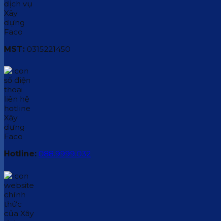
MST:
0315221450
Hotline:
088.9999.032