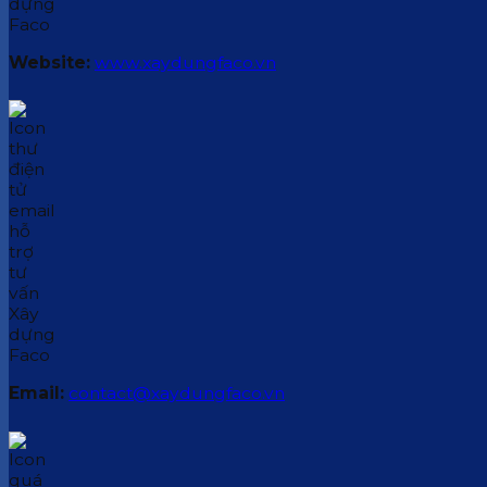
Website:
www.xaydungfaco.vn
Email:
contact@xaydungfaco.vn