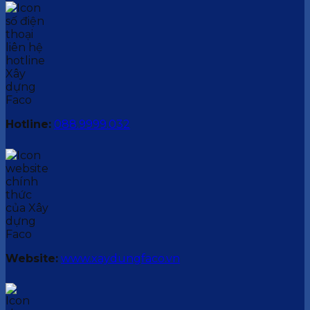
Hotline:
088.9999.032
Website:
www.xaydungfaco.vn