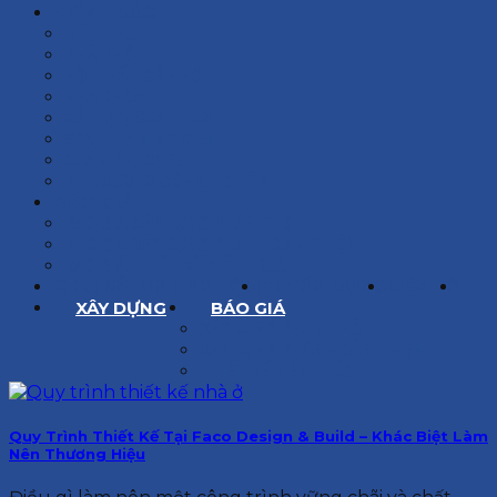
KIẾN TRÚC
BIỆT THỰ
NHÀ PHỐ
NỘI THẤT CĂN HỘ
NHA KHOA
CẢI TẠO, SỬA CHỮA
SPA, THẨM MỸ VIỆN
QUÁN ĂN, CAFE
NHÀ XƯỞNG CÔNG NGHIỆP
BÁO GIÁ
BÁO GIÁ XÂY DỰNG PHẦN THÔ
BÁO GIÁ XÂY DỰNG PHẦN HOÀN THIỆN
BÁO GIÁ THIẾT KẾ KIẾN TRÚC
CHIA SẺ KINH NGHIỆM
TUYỂN DỤNG
LIÊN HỆ
XÂY DỰNG
BÁO GIÁ
XÂY DỰNG PHẦN THÔ
XÂY DỰNG PHẦN HOÀN THIỆN
THIẾT KẾ KIẾN TRÚC
Quy Trình Thiết Kế Tại Faco Design & Build – Khác Biệt Làm
Nên Thương Hiệu