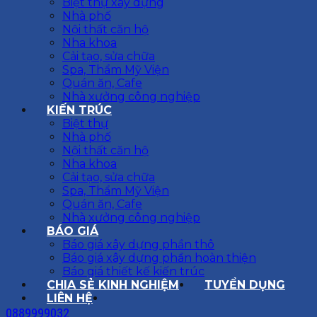
Biệt thự xây dựng
Nhà phố
Nội thất căn hộ
Nha khoa
Cải tạo, sửa chữa
Spa, Thẩm Mỹ Viện
Quán ăn, Cafe
Nhà xưởng công nghiệp
KIẾN TRÚC
Biệt thự
Nhà phố
Nội thất căn hộ
Nha khoa
Cải tạo, sửa chữa
Spa, Thẩm Mỹ Viện
Quán ăn, Cafe
Nhà xưởng công nghiệp
BÁO GIÁ
Báo giá xây dựng phần thô
Báo giá xây dựng phần hoàn thiện
Báo giá thiết kế kiến trúc
CHIA SẺ KINH NGHIỆM
TUYỂN DỤNG
LIÊN HỆ
0889999032