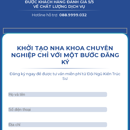
ĐƯỢC KHÁCH HÀNG ĐÁNH GIÁ 5/5
VỀ CHẤT LƯỢNG DỊCH VỤ
Hotline hỗ trợ:
088.9999.032
KHỞI TẠO NHA KHOA CHUYÊN
NGHIỆP CHỈ VỚI MỘT BƯỚC ĐĂNG
KÝ
Đăng ký ngay để được tư vấn miễn phí từ Đội Ngũ Kiến Trúc
Sư