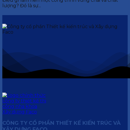
Điều gì làm nên một công trình vững chãi và chất
lượng? Đó là sự...
CÔNG TY CỔ PHẦN THIẾT KẾ KIẾN TRÚC VÀ
XÂY DỰNG FACO