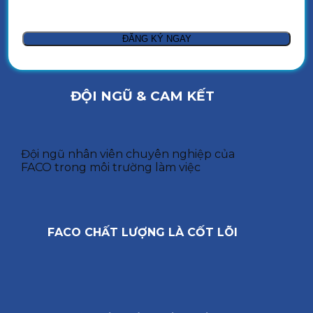
ĐỘI NGŨ & CAM KẾT
Đội ngũ nhân viên chuyên nghiệp của
FACO trong môi trường làm việc
FACO CHẤT LƯỢNG LÀ CỐT LÕI