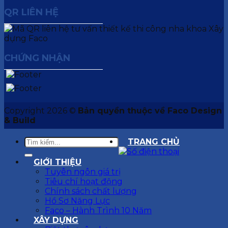
QR LIÊN HỆ
CHỨNG NHẬN
Copyright 2026 ©
Bản quyền thuộc về Faco Design
& Build
TRANG CHỦ
GIỚI THIỆU
Tuyên ngôn giá trị
Tiêu chí hoạt động
Chính sách chất lượng
Hồ Sơ Năng Lực
Faco – Hành Trình 10 Năm
XÂY DỰNG