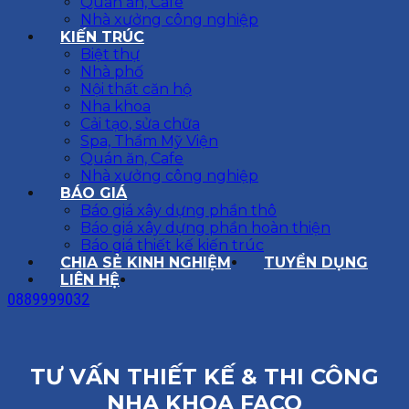
Quán ăn, Cafe
Nhà xưởng công nghiệp
KIẾN TRÚC
Biệt thự
Nhà phố
Nội thất căn hộ
Nha khoa
Cải tạo, sửa chữa
Spa, Thẩm Mỹ Viện
Quán ăn, Cafe
Nhà xưởng công nghiệp
BÁO GIÁ
Báo giá xây dựng phần thô
Báo giá xây dựng phần hoàn thiện
Báo giá thiết kế kiến trúc
CHIA SẺ KINH NGHIỆM
TUYỂN DỤNG
LIÊN HỆ
0889999032
TƯ VẤN THIẾT KẾ & THI CÔNG
NHA KHOA FACO