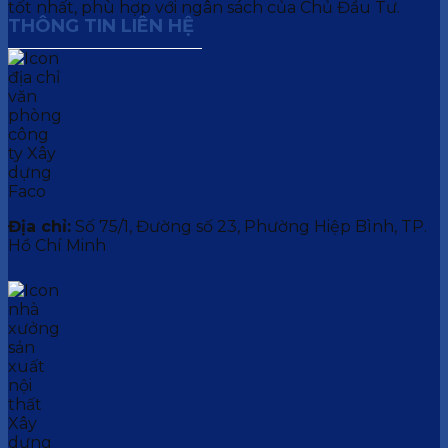
tốt nhất, phù hợp với ngân sách của Chủ Đầu Tư.
THÔNG TIN LIÊN HỆ
Địa chỉ:
Số 75/1, Đường số 23, Phường Hiệp Bình, TP.
Hồ Chí Minh