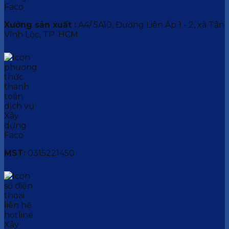
Xưởng sản xuất :
A4/ 5A10, Đường Liên Ấp 1 - 2, xã Tân
Vĩnh Lộc, TP. HCM.
MST:
0315221450