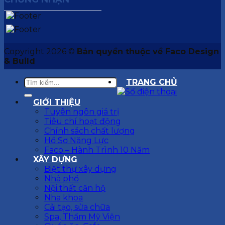
Copyright 2026 ©
Bản quyền thuộc về Faco Design
& Build
TRANG CHỦ
GIỚI THIỆU
Tuyên ngôn giá trị
Tiêu chí hoạt động
Chính sách chất lượng
Hồ Sơ Năng Lực
Faco – Hành Trình 10 Năm
XÂY DỰNG
Biệt thự xây dựng
Nhà phố
Nội thất căn hộ
Nha khoa
Cải tạo, sửa chữa
Spa, Thẩm Mỹ Viện