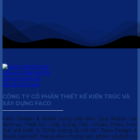
CÔNG TY CỔ PHẦN THIẾT KẾ KIẾN TRÚC VÀ
XÂY DỰNG FACO
Faco Design & Build cung cấp đến Quý khách các
dịch vụ: Thiết Kế – Xây Dựng Thô – Hoàn Thiện Trọn
Gói. Với triết lý “Chất lượng là cốt lõi”, Faco Design &
Build cam kết mang đến những sản phẩm và dịch vụ