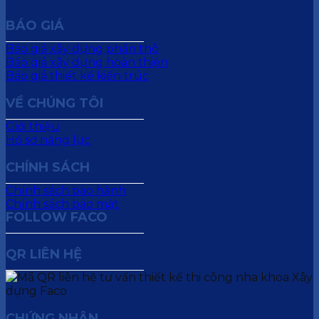
BÁO GIÁ
Báo giá xây dựng phần thô
Báo giá xây dựng hoàn thiện
Báo giá thiết kế kiến trúc
VỀ CHÚNG TÔI
Giới thiệu
Hồ sơ năng lực
CHÍNH SÁCH
Chính sách bảo hành
Chính sách bảo mật
FOLLOW FACO
QR LIÊN HỆ
CHỨNG NHẬN