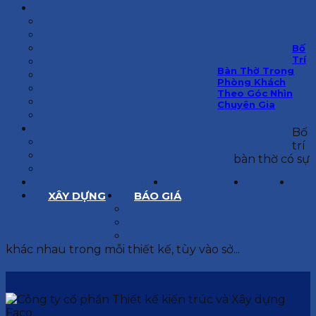
KIẾN TRÚC
BIỆT THỰ
NHÀ PHỐ
NỘI THẤT CĂN HỘ
Bố
Trí
NHA KHOA
Bàn Thờ Trong
CẢI TẠO, SỬA CHỮA
Phòng Khách
SPA, THẨM MỸ VIỆN
Theo Góc Nhìn
QUÁN ĂN, CAFE
Chuyên Gia
NHÀ XƯỞNG CÔNG NGHIỆP
BÁO GIÁ
Bố
BÁO GIÁ XÂY DỰNG PHẦN THÔ
trí
BÁO GIÁ XÂY DỰNG PHẦN HOÀN THIỆN
bàn thờ có sự
BÁO GIÁ THIẾT KẾ KIẾN TRÚC
CHIA SẺ KINH NGHIỆM
TUYỂN DỤNG
LIÊN HỆ
XÂY DỰNG
BÁO GIÁ
XÂY DỰNG PHẦN THÔ
XÂY DỰNG PHẦN HOÀN THIỆN
THIẾT KẾ KIẾN TRÚC
khác nhau trong mỗi thiết kế, tùy vào sở...