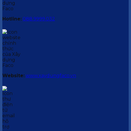
Hotline:
088.9999.032
Website:
www.xaydungfaco.vn