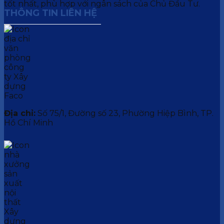
tốt nhất, phù hợp với ngân sách của Chủ Đầu Tư.
THÔNG TIN LIÊN HỆ
Địa chỉ:
Số 75/1, Đường số 23, Phường Hiệp Bình, TP.
Hồ Chí Minh