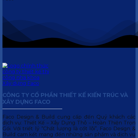
CÔNG TY CỔ PHẦN THIẾT KẾ KIẾN TRÚC VÀ
XÂY DỰNG FACO
Faco Design & Build cung cấp đến Quý khách các
dịch vụ: Thiết Kế – Xây Dựng Thô – Hoàn Thiện Trọn
Gói. Với triết lý “Chất lượng là cốt lõi”, Faco Design &
Build cam kết mang đến những sản phẩm và dịch vụ