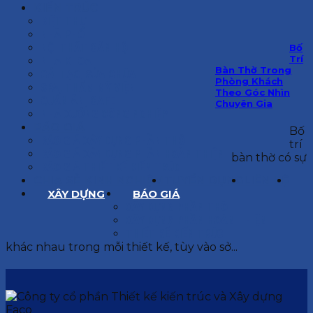
KIẾN TRÚC
BIỆT THỰ
NHÀ PHỐ
NỘI THẤT CĂN HỘ
Bố
Trí
NHA KHOA
Bàn Thờ Trong
CẢI TẠO, SỬA CHỮA
Phòng Khách
SPA, THẨM MỸ VIỆN
Theo Góc Nhìn
QUÁN ĂN, CAFE
Chuyên Gia
NHÀ XƯỞNG CÔNG NGHIỆP
BÁO GIÁ
Bố
BÁO GIÁ XÂY DỰNG PHẦN THÔ
trí
BÁO GIÁ XÂY DỰNG PHẦN HOÀN THIỆN
bàn thờ có sự
BÁO GIÁ THIẾT KẾ KIẾN TRÚC
CHIA SẺ KINH NGHIỆM
TUYỂN DỤNG
LIÊN HỆ
XÂY DỰNG
BÁO GIÁ
XÂY DỰNG PHẦN THÔ
XÂY DỰNG PHẦN HOÀN THIỆN
THIẾT KẾ KIẾN TRÚC
khác nhau trong mỗi thiết kế, tùy vào sở...