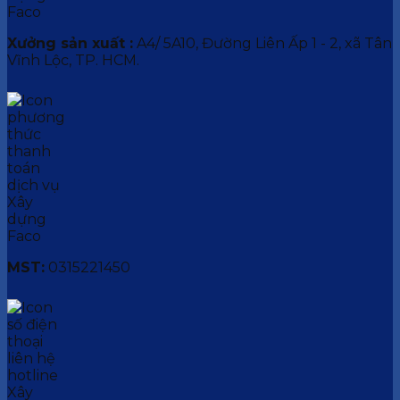
Xưởng sản xuất :
A4/ 5A10, Đường Liên Ấp 1 - 2, xã Tân
Vĩnh Lộc, TP. HCM.
MST:
0315221450