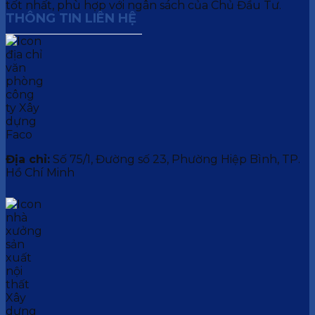
tốt nhất, phù hợp với ngân sách của Chủ Đầu Tư.
THÔNG TIN LIÊN HỆ
Địa chỉ:
Số 75/1, Đường số 23, Phường Hiệp Bình, TP.
Hồ Chí Minh