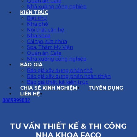
Quán ăn, Cafe
Nhà xưởng công nghiệp
KIẾN TRÚC
Biệt thự
Nhà phố
Nội thất căn hộ
Nha khoa
Cải tạo, sửa chữa
Spa, Thẩm Mỹ Viện
Quán ăn, Cafe
Nhà xưởng công nghiệp
BÁO GIÁ
Báo giá xây dựng phần thô
Báo giá xây dựng phần hoàn thiện
Báo giá thiết kế kiến trúc
CHIA SẺ KINH NGHIỆM
TUYỂN DỤNG
LIÊN HỆ
0889999032
TƯ VẤN THIẾT KẾ & THI CÔNG
NHA KHOA FACO