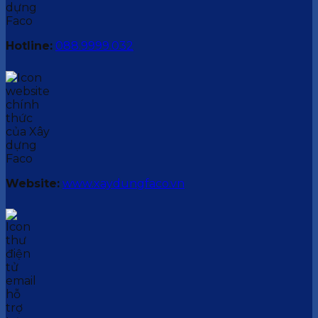
Hotline:
088.9999.032
Website:
www.xaydungfaco.vn