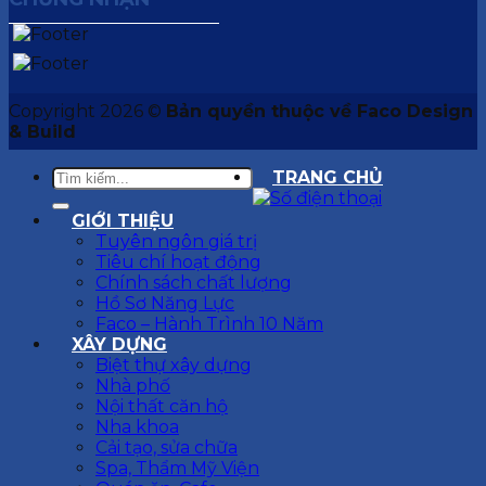
Copyright 2026 ©
Bản quyền thuộc về Faco Design
& Build
TRANG CHỦ
GIỚI THIỆU
Tuyên ngôn giá trị
Tiêu chí hoạt động
Chính sách chất lượng
Hồ Sơ Năng Lực
Faco – Hành Trình 10 Năm
XÂY DỰNG
Biệt thự xây dựng
Nhà phố
Nội thất căn hộ
Nha khoa
Cải tạo, sửa chữa
Spa, Thẩm Mỹ Viện