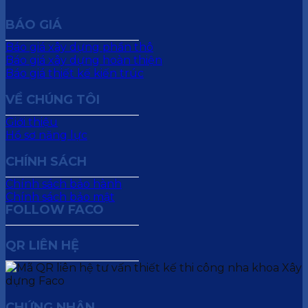
BÁO GIÁ
Báo giá xây dựng phần thô
Báo giá xây dựng hoàn thiện
Báo giá thiết kế kiến trúc
VỀ CHÚNG TÔI
Giới thiệu
Hồ sơ năng lực
CHÍNH SÁCH
Chính sách bảo hành
Chính sách bảo mật
FOLLOW FACO
QR LIÊN HỆ
CHỨNG NHẬN