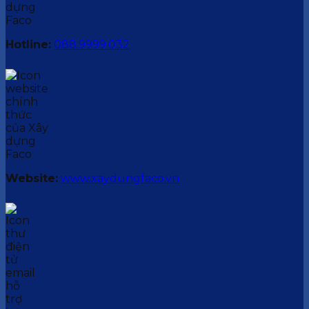
Hotline:
088.9999.032
Website:
www.xaydungfaco.vn