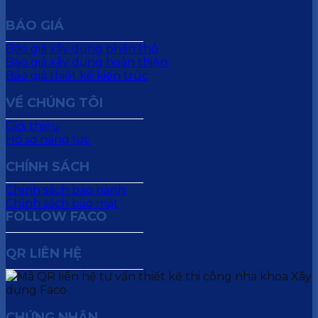
BÁO GIÁ
Báo giá xây dựng phần thô
Báo giá xây dựng hoàn thiện
Báo giá thiết kế kiến trúc
VỀ CHÚNG TÔI
Giới thiệu
Hồ sơ năng lực
CHÍNH SÁCH
Chính sách bảo hành
Chính sách bảo mật
FOLLOW FACO
QR LIÊN HỆ
CHỨNG NHẬN