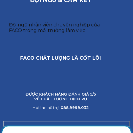
ĐỘI NGŨ & CAM KẾT
Đội ngũ nhân viên chuyên nghiệp của
FACO trong môi trường làm việc
FACO CHẤT LƯỢNG LÀ CỐT LÕI
ĐƯỢC KHÁCH HÀNG ĐÁNH GIÁ 5/5
VỀ CHẤT LƯỢNG DỊCH VỤ
Hotline hỗ trợ:
088.9999.032