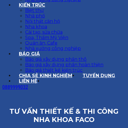
KIẾN TRÚC
Biệt thự
Nhà phố
Nội thất căn hộ
Nha khoa
Cải tạo, sửa chữa
Spa, Thẩm Mỹ Viện
Quán ăn, Cafe
Nhà xưởng công nghiệp
BÁO GIÁ
Báo giá xây dựng phần thô
Báo giá xây dựng phần hoàn thiện
Báo giá thiết kế kiến trúc
CHIA SẺ KINH NGHIỆM
TUYỂN DỤNG
LIÊN HỆ
0889999032
TƯ VẤN THIẾT KẾ & THI CÔNG
NHA KHOA FACO