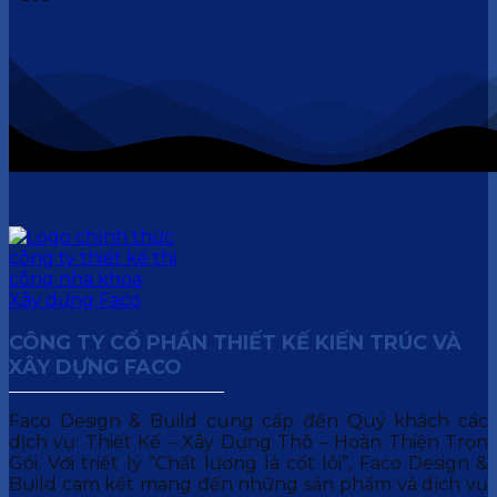
CÔNG TY CỔ PHẦN THIẾT KẾ KIẾN TRÚC VÀ
XÂY DỰNG FACO
Faco Design & Build cung cấp đến Quý khách các
dịch vụ: Thiết Kế – Xây Dựng Thô – Hoàn Thiện Trọn
Gói. Với triết lý “Chất lượng là cốt lõi”, Faco Design &
Build cam kết mang đến những sản phẩm và dịch vụ