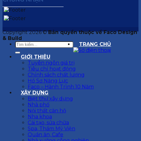
Copyright 2026 ©
Bản quyền thuộc về Faco Design
& Build
TRANG CHỦ
GIỚI THIỆU
Tuyên ngôn giá trị
Tiêu chí hoạt động
Chính sách chất lượng
Hồ Sơ Năng Lực
Faco – Hành Trình 10 Năm
XÂY DỰNG
Biệt thự xây dựng
Nhà phố
Nội thất căn hộ
Nha khoa
Cải tạo, sửa chữa
Spa, Thẩm Mỹ Viện
Quán ăn, Cafe
Nhà xưởng công nghiệp