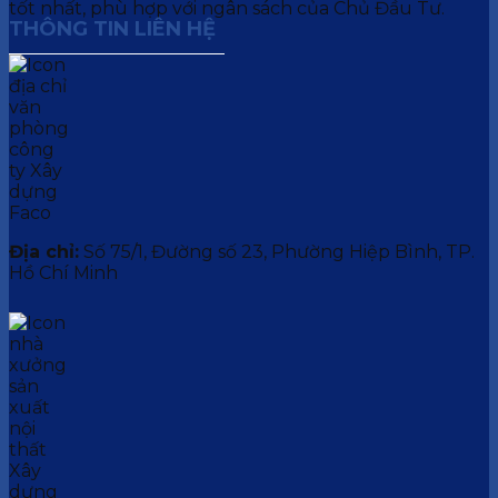
tốt nhất, phù hợp với ngân sách của Chủ Đầu Tư.
THÔNG TIN LIÊN HỆ
Địa chỉ:
Số 75/1, Đường số 23, Phường Hiệp Bình, TP.
Hồ Chí Minh