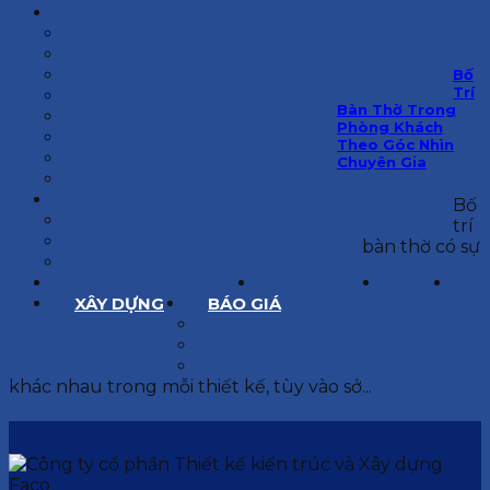
KIẾN TRÚC
BIỆT THỰ
NHÀ PHỐ
NỘI THẤT CĂN HỘ
Bố
Trí
NHA KHOA
Bàn Thờ Trong
CẢI TẠO, SỬA CHỮA
Phòng Khách
SPA, THẨM MỸ VIỆN
Theo Góc Nhìn
QUÁN ĂN, CAFE
Chuyên Gia
NHÀ XƯỞNG CÔNG NGHIỆP
BÁO GIÁ
Bố
BÁO GIÁ XÂY DỰNG PHẦN THÔ
trí
BÁO GIÁ XÂY DỰNG PHẦN HOÀN THIỆN
bàn thờ có sự
BÁO GIÁ THIẾT KẾ KIẾN TRÚC
CHIA SẺ KINH NGHIỆM
TUYỂN DỤNG
LIÊN HỆ
XÂY DỰNG
BÁO GIÁ
XÂY DỰNG PHẦN THÔ
XÂY DỰNG PHẦN HOÀN THIỆN
THIẾT KẾ KIẾN TRÚC
khác nhau trong mỗi thiết kế, tùy vào sở...