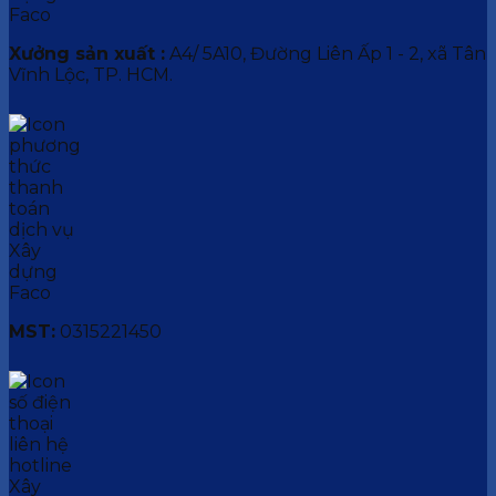
Xưởng sản xuất :
A4/ 5A10, Đường Liên Ấp 1 - 2, xã Tân
Vĩnh Lộc, TP. HCM.
MST:
0315221450