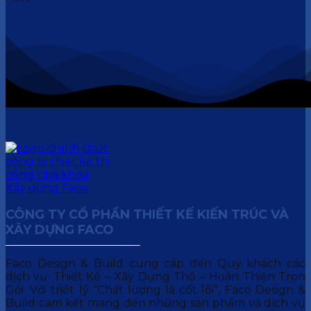
CÔNG TY CỔ PHẦN THIẾT KẾ KIẾN TRÚC VÀ
XÂY DỰNG FACO
Faco Design & Build cung cấp đến Quý khách các
dịch vụ: Thiết Kế – Xây Dựng Thô – Hoàn Thiện Trọn
Gói. Với triết lý “Chất lượng là cốt lõi”, Faco Design &
Build cam kết mang đến những sản phẩm và dịch vụ