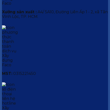
Xưởng sản xuất :
A4/ 5A10, Đường Liên Ấp 1 - 2, xã Tân
Vĩnh Lộc, TP. HCM.
MST:
0315221450