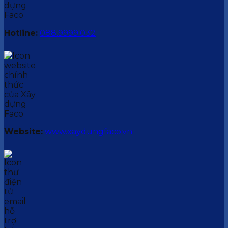
Hotline:
088.9999.032
Website:
www.xaydungfaco.vn