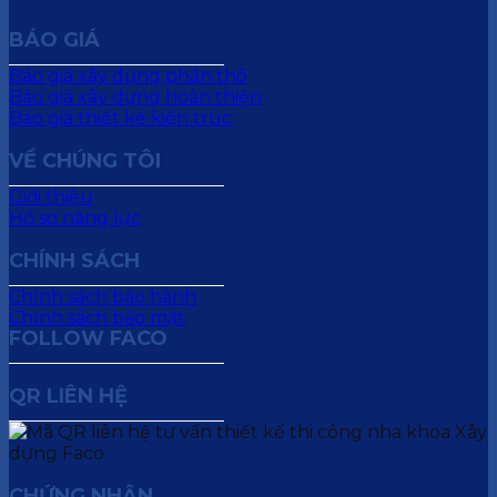
BÁO GIÁ
Báo giá xây dựng phần thô
Báo giá xây dựng hoàn thiện
Báo giá thiết kế kiến trúc
VỀ CHÚNG TÔI
Giới thiệu
Hồ sơ năng lực
CHÍNH SÁCH
Chính sách bảo hành
Chính sách bảo mật
FOLLOW FACO
QR LIÊN HỆ
CHỨNG NHẬN