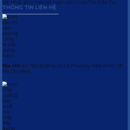
tốt nhất, phù hợp với ngân sách của Chủ Đầu Tư.
THÔNG TIN LIÊN HỆ
Địa chỉ:
Số 75/1, Đường số 23, Phường Hiệp Bình, TP.
Hồ Chí Minh