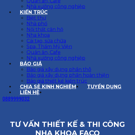
Quán ăn, Cafe
Nhà xưởng công nghiệp
KIẾN TRÚC
Biệt thự
Nhà phố
Nội thất căn hộ
Nha khoa
Cải tạo, sửa chữa
Spa, Thẩm Mỹ Viện
Quán ăn, Cafe
Nhà xưởng công nghiệp
BÁO GIÁ
Báo giá xây dựng phần thô
Báo giá xây dựng phần hoàn thiện
Báo giá thiết kế kiến trúc
CHIA SẺ KINH NGHIỆM
TUYỂN DỤNG
LIÊN HỆ
0889999032
TƯ VẤN THIẾT KẾ & THI CÔNG
NHA KHOA FACO