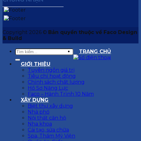
Copyright 2026 ©
Bản quyền thuộc về Faco Design
& Build
TRANG CHỦ
GIỚI THIỆU
Tuyên ngôn giá trị
Tiêu chí hoạt động
Chính sách chất lượng
Hồ Sơ Năng Lực
Faco – Hành Trình 10 Năm
XÂY DỰNG
Biệt thự xây dựng
Nhà phố
Nội thất căn hộ
Nha khoa
Cải tạo, sửa chữa
Spa, Thẩm Mỹ Viện