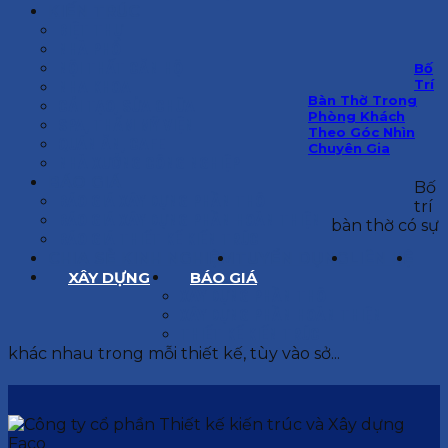
KIẾN TRÚC
BIỆT THỰ
NHÀ PHỐ
NỘI THẤT CĂN HỘ
Bố
Trí
NHA KHOA
Bàn Thờ Trong
CẢI TẠO, SỬA CHỮA
Phòng Khách
SPA, THẨM MỸ VIỆN
Theo Góc Nhìn
QUÁN ĂN, CAFE
Chuyên Gia
NHÀ XƯỞNG CÔNG NGHIỆP
BÁO GIÁ
Bố
BÁO GIÁ XÂY DỰNG PHẦN THÔ
trí
BÁO GIÁ XÂY DỰNG PHẦN HOÀN THIỆN
bàn thờ có sự
BÁO GIÁ THIẾT KẾ KIẾN TRÚC
CHIA SẺ KINH NGHIỆM
TUYỂN DỤNG
LIÊN HỆ
XÂY DỰNG
BÁO GIÁ
XÂY DỰNG PHẦN THÔ
XÂY DỰNG PHẦN HOÀN THIỆN
THIẾT KẾ KIẾN TRÚC
khác nhau trong mỗi thiết kế, tùy vào sở...