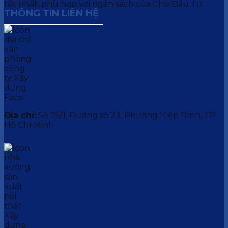
tốt nhất, phù hợp với ngân sách của Chủ Đầu Tư.
THÔNG TIN LIÊN HỆ
Địa chỉ:
Số 75/1, Đường số 23, Phường Hiệp Bình, TP.
Hồ Chí Minh