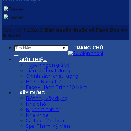
Copyright 2026 ©
Bản quyền thuộc về Faco Design
& Build
TRANG CHỦ
GIỚI THIỆU
Tuyên ngôn giá trị
Tiêu chí hoạt động
Chính sách chất lượng
Hồ Sơ Năng Lực
Faco – Hành Trình 10 Năm
XÂY DỰNG
Biệt thự xây dựng
Nhà phố
Nội thất căn hộ
Nha khoa
Cải tạo, sửa chữa
Spa, Thẩm Mỹ Viện