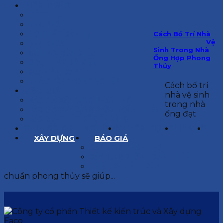
KIẾN TRÚC
BIỆT THỰ
NHÀ PHỐ
NỘI THẤT CĂN HỘ
Cách Bố Trí Nhà
Vệ
NHA KHOA
Sinh Trong Nhà
CẢI TẠO, SỬA CHỮA
Ống Hợp Phong
SPA, THẨM MỸ VIỆN
Thủy
QUÁN ĂN, CAFE
NHÀ XƯỞNG CÔNG NGHIỆP
Cách bố trí
BÁO GIÁ
nhà vệ sinh
BÁO GIÁ XÂY DỰNG PHẦN THÔ
trong nhà
BÁO GIÁ XÂY DỰNG PHẦN HOÀN THIỆN
ống đạt
BÁO GIÁ THIẾT KẾ KIẾN TRÚC
CHIA SẺ KINH NGHIỆM
TUYỂN DỤNG
LIÊN HỆ
XÂY DỰNG
BÁO GIÁ
XÂY DỰNG PHẦN THÔ
XÂY DỰNG PHẦN HOÀN THIỆN
THIẾT KẾ KIẾN TRÚC
chuẩn phong thủy sẽ giúp...