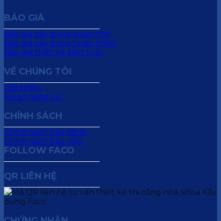
BÁO GIÁ
Báo giá xây dựng phần thô
Báo giá xây dựng hoàn thiện
Báo giá thiết kế kiến trúc
VỀ CHÚNG TÔI
Giới thiệu
Hồ sơ năng lực
CHÍNH SÁCH
Chính sách bảo hành
Chính sách bảo mật
FOLLOW FACO
QR LIÊN HỆ
CHỨNG NHẬN