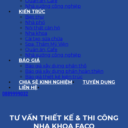
Quán ăn, Cafe
Nhà xưởng công nghiệp
KIẾN TRÚC
Biệt thự
Nhà phố
Nội thất căn hộ
Nha khoa
Cải tạo, sửa chữa
Spa, Thẩm Mỹ Viện
Quán ăn, Cafe
Nhà xưởng công nghiệp
BÁO GIÁ
Báo giá xây dựng phần thô
Báo giá xây dựng phần hoàn thiện
Báo giá thiết kế kiến trúc
CHIA SẺ KINH NGHIỆM
TUYỂN DỤNG
LIÊN HỆ
0889999032
TƯ VẤN THIẾT KẾ & THI CÔNG
NHA KHOA FACO