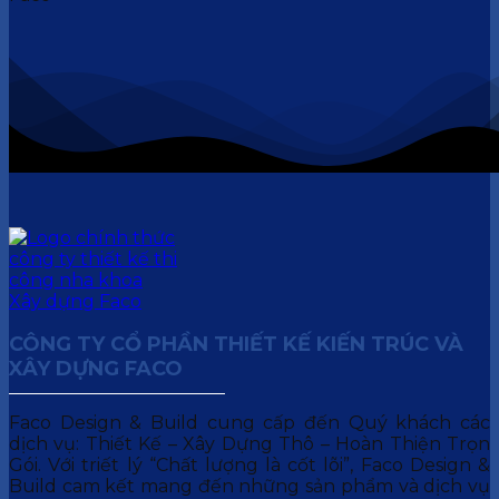
CÔNG TY CỔ PHẦN THIẾT KẾ KIẾN TRÚC VÀ
XÂY DỰNG FACO
Faco Design & Build cung cấp đến Quý khách các
dịch vụ: Thiết Kế – Xây Dựng Thô – Hoàn Thiện Trọn
Gói. Với triết lý “Chất lượng là cốt lõi”, Faco Design &
Build cam kết mang đến những sản phẩm và dịch vụ