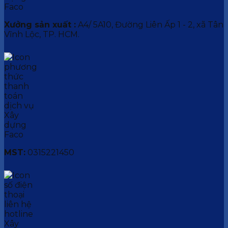
Xưởng sản xuất :
A4/ 5A10, Đường Liên Ấp 1 - 2, xã Tân
Vĩnh Lộc, TP. HCM.
MST:
0315221450