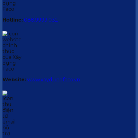
Hotline:
088.9999.032
Website:
www.xaydungfaco.vn