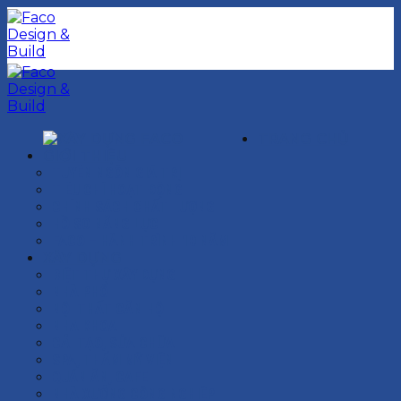
Chuyển
đến
nội
dung
TRANG CHỦ
GIỚI THIỆU
TUYÊN NGÔN GIÁ TRỊ
TIÊU CHÍ HOẠT ĐỘNG
CHÍNH SÁCH CHẤT LƯỢNG
HỒ SƠ NĂNG LỰC
FACO – HÀNH TRÌNH 10 NĂM
XÂY DỰNG
BIỆT THỰ XÂY DỰNG
NHÀ PHỐ
NỘI THẤT CĂN HỘ
NHA KHOA
CẢI TẠO, SỬA CHỮA
SPA, THẨM MỸ VIỆN
QUÁN ĂN, CAFE
NHÀ XƯỞNG CÔNG NGHIỆP