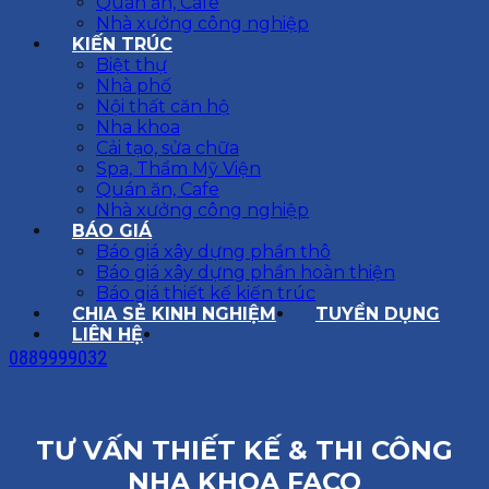
Quán ăn, Cafe
Nhà xưởng công nghiệp
KIẾN TRÚC
Biệt thự
Nhà phố
Nội thất căn hộ
Nha khoa
Cải tạo, sửa chữa
Spa, Thẩm Mỹ Viện
Quán ăn, Cafe
Nhà xưởng công nghiệp
BÁO GIÁ
Báo giá xây dựng phần thô
Báo giá xây dựng phần hoàn thiện
Báo giá thiết kế kiến trúc
CHIA SẺ KINH NGHIỆM
TUYỂN DỤNG
LIÊN HỆ
0889999032
TƯ VẤN THIẾT KẾ & THI CÔNG
NHA KHOA FACO