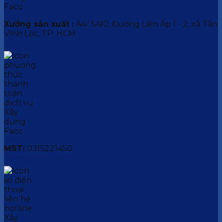
Xưởng sản xuất :
A4/ 5A10, Đường Liên Ấp 1 - 2, xã Tân
Vĩnh Lộc, TP. HCM.
MST:
0315221450