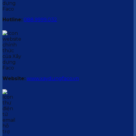
Hotline:
088.9999.032
Website:
www.xaydungfaco.vn