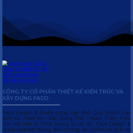
CÔNG TY CỔ PHẦN THIẾT KẾ KIẾN TRÚC VÀ
XÂY DỰNG FACO
Faco Design & Build cung cấp đến Quý khách các
dịch vụ: Thiết Kế – Xây Dựng Thô – Hoàn Thiện Trọn
Gói. Với triết lý “Chất lượng là cốt lõi”, Faco Design &
Build cam kết mang đến những sản phẩm và dịch vụ