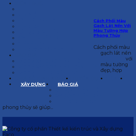
KIẾN TRÚC
BIỆT THỰ
NHÀ PHỐ
NỘI THẤT CĂN HỘ
Cách Phối Màu
Gạch Lát Nền Với
NHA KHOA
Màu Tường Hợp
CẢI TẠO, SỬA CHỮA
Phong Thủy
SPA, THẨM MỸ VIỆN
QUÁN ĂN, CAFE
Cách phối màu
NHÀ XƯỞNG CÔNG NGHIỆP
gạch lát nền
BÁO GIÁ
với
BÁO GIÁ XÂY DỰNG PHẦN THÔ
màu tường
BÁO GIÁ XÂY DỰNG PHẦN HOÀN THIỆN
đẹp, hợp
BÁO GIÁ THIẾT KẾ KIẾN TRÚC
CHIA SẺ KINH NGHIỆM
TUYỂN DỤNG
LIÊN HỆ
XÂY DỰNG
BÁO GIÁ
XÂY DỰNG PHẦN THÔ
XÂY DỰNG PHẦN HOÀN THIỆN
THIẾT KẾ KIẾN TRÚC
phong thủy sẽ giúp...