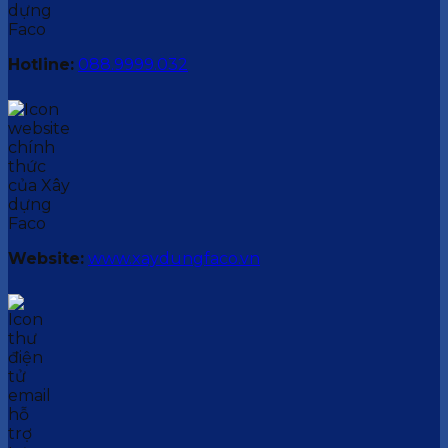
Hotline:
088.9999.032
Website:
www.xaydungfaco.vn