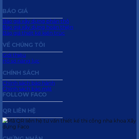
BÁO GIÁ
Báo giá xây dựng phần thô
Báo giá xây dựng hoàn thiện
Báo giá thiết kế kiến trúc
VỀ CHÚNG TÔI
Giới thiệu
Hồ sơ năng lực
CHÍNH SÁCH
Chính sách bảo hành
Chính sách bảo mật
FOLLOW FACO
QR LIÊN HỆ
CHỨNG NHẬN