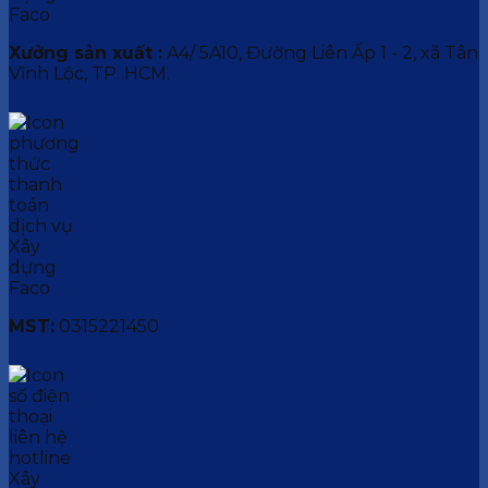
Xưởng sản xuất :
A4/ 5A10, Đường Liên Ấp 1 - 2, xã Tân
Vĩnh Lộc, TP. HCM.
MST:
0315221450