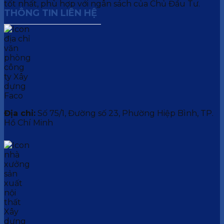
tốt nhất, phù hợp với ngân sách của Chủ Đầu Tư.
THÔNG TIN LIÊN HỆ
Địa chỉ:
Số 75/1, Đường số 23, Phường Hiệp Bình, TP.
Hồ Chí Minh