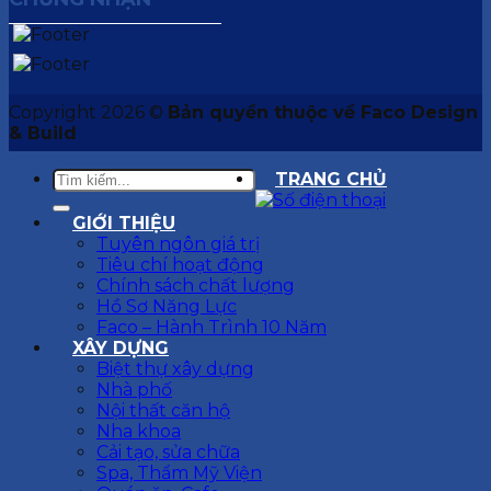
Copyright 2026 ©
Bản quyền thuộc về Faco Design
& Build
TRANG CHỦ
GIỚI THIỆU
Tuyên ngôn giá trị
Tiêu chí hoạt động
Chính sách chất lượng
Hồ Sơ Năng Lực
Faco – Hành Trình 10 Năm
XÂY DỰNG
Biệt thự xây dựng
Nhà phố
Nội thất căn hộ
Nha khoa
Cải tạo, sửa chữa
Spa, Thẩm Mỹ Viện