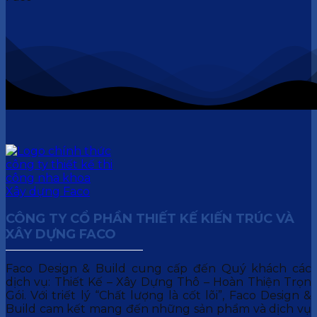
CÔNG TY CỔ PHẦN THIẾT KẾ KIẾN TRÚC VÀ
XÂY DỰNG FACO
Faco Design & Build cung cấp đến Quý khách các
dịch vụ: Thiết Kế – Xây Dựng Thô – Hoàn Thiện Trọn
Gói. Với triết lý “Chất lượng là cốt lõi”, Faco Design &
Build cam kết mang đến những sản phẩm và dịch vụ