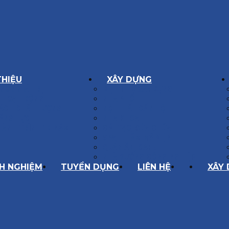
THIỆU
XÂY DỰNG
GÔN GIÁ TRỊ
BIỆT THỰ XÂY DỰNG
Í HOẠT ĐỘNG
NHÀ PHỐ
SÁCH CHẤT LƯỢNG
NỘI THẤT CĂN HỘ
ĂNG LỰC
NHA KHOA
HÀNH TRÌNH 10 NĂM
CẢI TẠO, SỬA CHỮA
SPA, THẨM MỸ VIỆN
QUÁN ĂN, CAFE
NHÀ XƯỞNG CÔNG NGHIỆP
NH NGHIỆM
TUYỂN DỤNG
LIÊN HỆ
XÂY