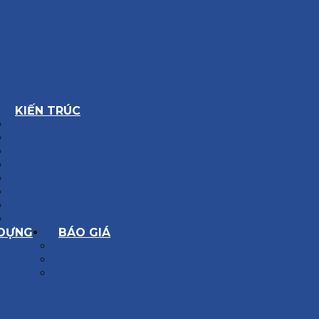
KIẾN TRÚC
BIỆT THỰ
NHÀ PHỐ
NỘI THẤT CĂN HỘ
NHA KHOA
CẢI TẠO, SỬA CHỮA
SPA, THẨM MỸ VIỆN
QUÁN ĂN, CAFE
NHÀ XƯỞNG CÔNG NGHIỆP
 DỰNG
BÁO GIÁ
XÂY DỰNG PHẦN THÔ
XÂY DỰNG PHẦN HOÀN THIỆN
THIẾT KẾ KIẾN TRÚC