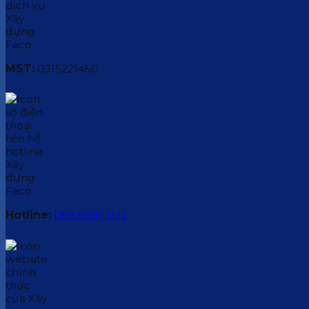
MST:
0315221450
Hotline:
088.9999.032