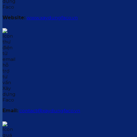
Website:
www.xaydungfaco.vn
Email:
contact@xaydungfaco.vn