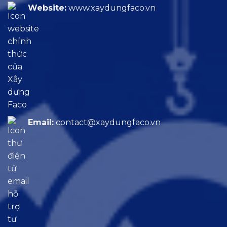
Website:
www.xaydungfaco.vn
Email:
contact@xaydungfaco.vn