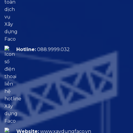
Hotline:
088.9999.032
Website:
www.xaydungfaco.vn