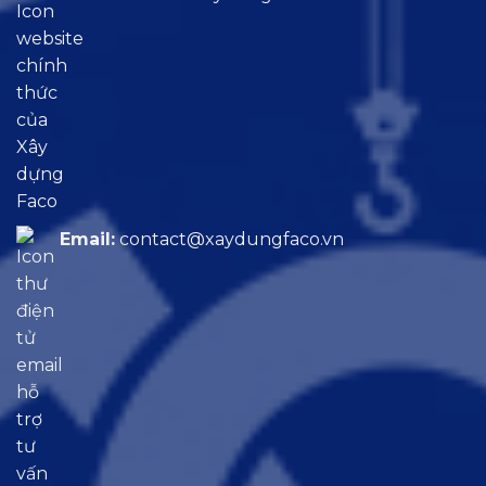
Email:
contact@xaydungfaco.vn