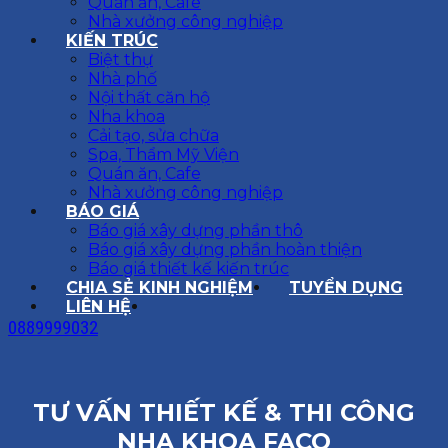
Quán ăn, Cafe
Nhà xưởng công nghiệp
KIẾN TRÚC
Biệt thự
Nhà phố
Nội thất căn hộ
Nha khoa
Cải tạo, sửa chữa
Spa, Thẩm Mỹ Viện
Quán ăn, Cafe
Nhà xưởng công nghiệp
BÁO GIÁ
Báo giá xây dựng phần thô
Báo giá xây dựng phần hoàn thiện
Báo giá thiết kế kiến trúc
CHIA SẺ KINH NGHIỆM
TUYỂN DỤNG
LIÊN HỆ
0889999032
TƯ VẤN THIẾT KẾ & THI CÔNG
NHA KHOA FACO