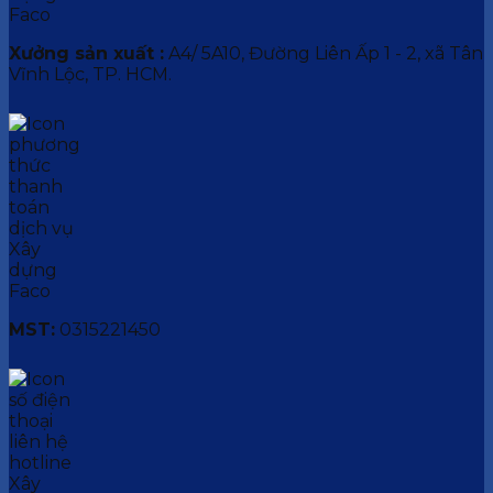
Xưởng sản xuất :
A4/ 5A10, Đường Liên Ấp 1 - 2, xã Tân
Vĩnh Lộc, TP. HCM.
MST:
0315221450