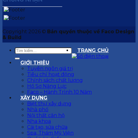
Copyright 2026 ©
Bản quyền thuộc về Faco Design
& Build
TRANG CHỦ
GIỚI THIỆU
Tuyên ngôn giá trị
Tiêu chí hoạt động
Chính sách chất lượng
Hồ Sơ Năng Lực
Faco – Hành Trình 10 Năm
XÂY DỰNG
Biệt thự xây dựng
Nhà phố
Nội thất căn hộ
Nha khoa
Cải tạo, sửa chữa
Spa, Thẩm Mỹ Viện