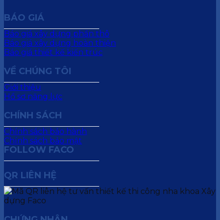
BÁO GIÁ
Báo giá xây dựng phần thô
Báo giá xây dựng hoàn thiện
Báo giá thiết kế kiến trúc
VỀ CHÚNG TÔI
Giới thiệu
Hồ sơ năng lực
CHÍNH SÁCH
Chính sách bảo hành
Chính sách bảo mật
FOLLOW FACO
QR LIÊN HỆ
CHỨNG NHẬN