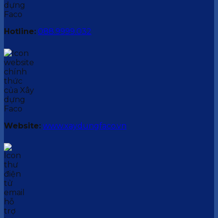
Hotline:
088.9999.032
Website:
www.xaydungfaco.vn