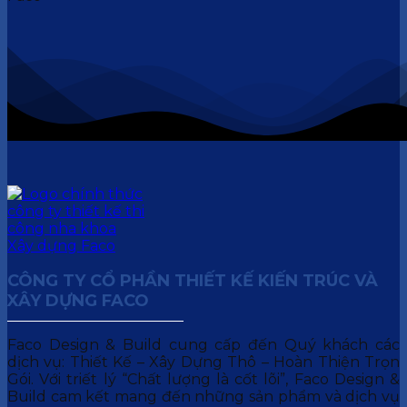
CÔNG TY CỔ PHẦN THIẾT KẾ KIẾN TRÚC VÀ
XÂY DỰNG FACO
Faco Design & Build cung cấp đến Quý khách các
dịch vụ: Thiết Kế – Xây Dựng Thô – Hoàn Thiện Trọn
Gói. Với triết lý “Chất lượng là cốt lõi”, Faco Design &
Build cam kết mang đến những sản phẩm và dịch vụ