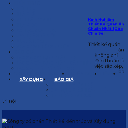
KIẾN TRÚC
BIỆT THỰ
NHÀ PHỐ
NỘI THẤT CĂN HỘ
Kinh Nghiệm
Thiết Kế Quán Ăn
NHA KHOA
Chuẩn Nhất [Góc
CẢI TẠO, SỬA CHỮA
Chia Sẻ]
SPA, THẨM MỸ VIỆN
QUÁN ĂN, CAFE
Thiết kế quán
NHÀ XƯỞNG CÔNG NGHIỆP
ăn
BÁO GIÁ
không chỉ
BÁO GIÁ XÂY DỰNG PHẦN THÔ
đơn thuần là
BÁO GIÁ XÂY DỰNG PHẦN HOÀN THIỆN
việc sắp xếp,
BÁO GIÁ THIẾT KẾ KIẾN TRÚC
bố
CHIA SẺ KINH NGHIỆM
TUYỂN DỤNG
LIÊN HỆ
XÂY DỰNG
BÁO GIÁ
XÂY DỰNG PHẦN THÔ
XÂY DỰNG PHẦN HOÀN THIỆN
THIẾT KẾ KIẾN TRÚC
trí nội...