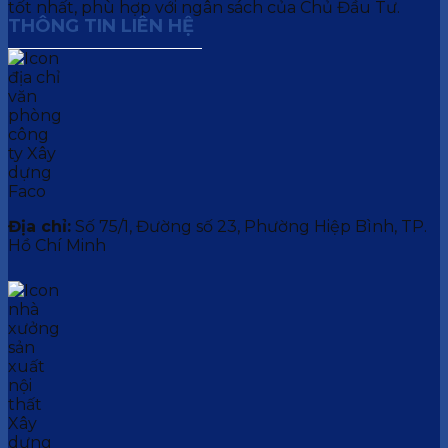
tốt nhất, phù hợp với ngân sách của Chủ Đầu Tư.
THÔNG TIN LIÊN HỆ
Địa chỉ:
Số 75/1, Đường số 23, Phường Hiệp Bình, TP.
Hồ Chí Minh