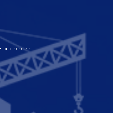
e:
088.9999.032