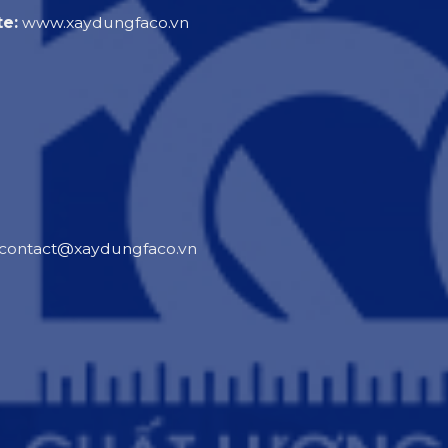
e:
www.xaydungfaco.vn
contact@xaydungfaco.vn