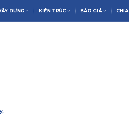
XÂY DỰNG
KIẾN TRÚC
BÁO GIÁ
CHIA
y,