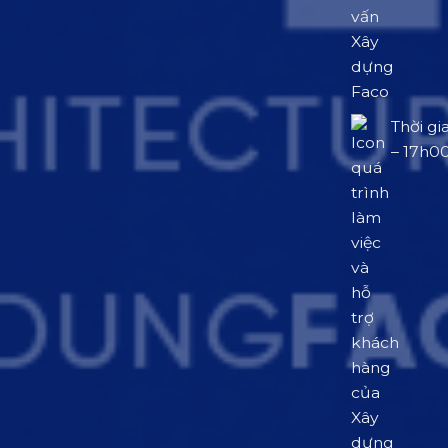
Thời gi
– 17h0