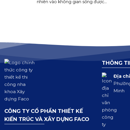
nhiên vào không gian sống được...
THÔNG TI
Địa chỉ
Phường
Minh
CÔNG TY CỔ PHẦN THIẾT KẾ
KIẾN TRÚC VÀ XÂY DỰNG FACO