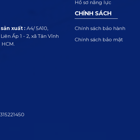
Hồ sơ năng lực
CHÍNH SÁCH
Chính sách bảo hành
sản xuất :
A4/ 5A10,
iên Ấp 1 - 2, xã Tân Vĩnh
Chính sách bảo mật
. HCM.
315221450