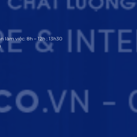
an làm việc: 8h – 12h ; 13h30
0