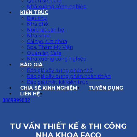
Quán ăn, Cafe
Nhà xưởng công nghiệp
KIẾN TRÚC
Biệt thự
Nhà phố
Nội thất căn hộ
Nha khoa
Cải tạo, sửa chữa
Spa, Thẩm Mỹ Viện
Quán ăn, Cafe
Nhà xưởng công nghiệp
BÁO GIÁ
Báo giá xây dựng phần thô
Báo giá xây dựng phần hoàn thiện
Báo giá thiết kế kiến trúc
CHIA SẺ KINH NGHIỆM
TUYỂN DỤNG
LIÊN HỆ
0889999032
TƯ VẤN THIẾT KẾ & THI CÔNG
NHA KHOA FACO