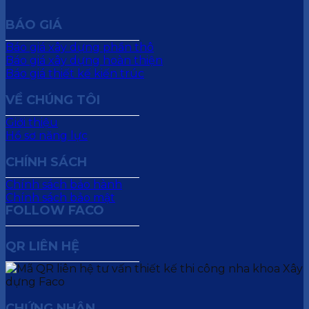
BÁO GIÁ
Báo giá xây dựng phần thô
Báo giá xây dựng hoàn thiện
Báo giá thiết kế kiến trúc
VỀ CHÚNG TÔI
Giới thiệu
Hồ sơ năng lực
CHÍNH SÁCH
Chính sách bảo hành
Chính sách bảo mật
FOLLOW FACO
QR LIÊN HỆ
CHỨNG NHẬN