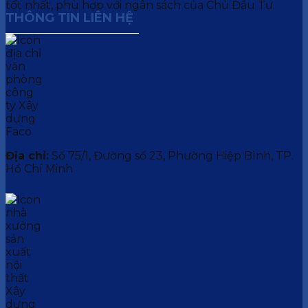
tốt nhất, phù hợp với ngân sách của Chủ Đầu Tư.
THÔNG TIN LIÊN HỆ
Địa chỉ:
Số 75/1, Đường số 23, Phường Hiệp Bình, TP.
Hồ Chí Minh