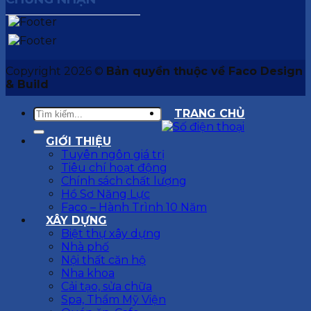
Copyright 2026 ©
Bản quyền thuộc về Faco Design
& Build
TRANG CHỦ
GIỚI THIỆU
Tuyên ngôn giá trị
Tiêu chí hoạt động
Chính sách chất lượng
Hồ Sơ Năng Lực
Faco – Hành Trình 10 Năm
XÂY DỰNG
Biệt thự xây dựng
Nhà phố
Nội thất căn hộ
Nha khoa
Cải tạo, sửa chữa
Spa, Thẩm Mỹ Viện