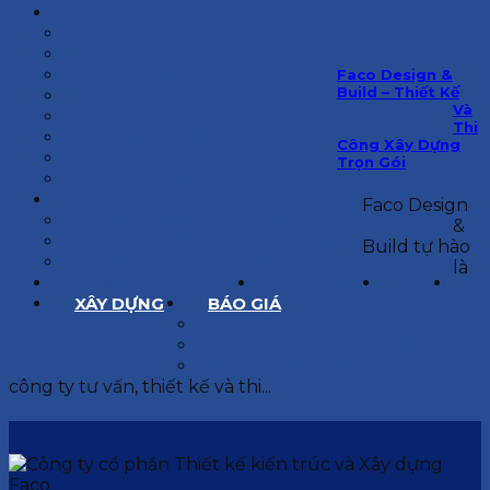
KIẾN TRÚC
BIỆT THỰ
NHÀ PHỐ
NỘI THẤT CĂN HỘ
Faco Design &
Build – Thiết Kế
NHA KHOA
Và
CẢI TẠO, SỬA CHỮA
Thi
SPA, THẨM MỸ VIỆN
Công Xây Dựng
QUÁN ĂN, CAFE
Trọn Gói
NHÀ XƯỞNG CÔNG NGHIỆP
BÁO GIÁ
Faco Design
BÁO GIÁ XÂY DỰNG PHẦN THÔ
&
BÁO GIÁ XÂY DỰNG PHẦN HOÀN THIỆN
Build tự hào
BÁO GIÁ THIẾT KẾ KIẾN TRÚC
là
CHIA SẺ KINH NGHIỆM
TUYỂN DỤNG
LIÊN HỆ
XÂY DỰNG
BÁO GIÁ
XÂY DỰNG PHẦN THÔ
XÂY DỰNG PHẦN HOÀN THIỆN
THIẾT KẾ KIẾN TRÚC
công ty tư vấn, thiết kế và thi...