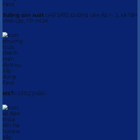
Xưởng sản xuất :
A4/ 5A10, Đường Liên Ấp 1 - 2, xã Tân
Vĩnh Lộc, TP. HCM.
MST:
0315221450