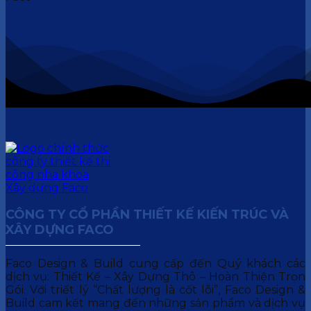
CÔNG TY CỔ PHẦN THIẾT KẾ KIẾN TRÚC VÀ
XÂY DỰNG FACO
Faco Design & Build cung cấp đến Quý khách các
dịch vụ: Thiết Kế – Xây Dựng Thô – Hoàn Thiện Trọn
Gói. Với triết lý “Chất lượng là cốt lõi”, Faco Design &
Build cam kết mang đến những sản phẩm và dịch vụ