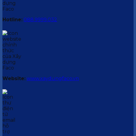
Hotline:
088.9999.032
Website:
www.xaydungfaco.vn