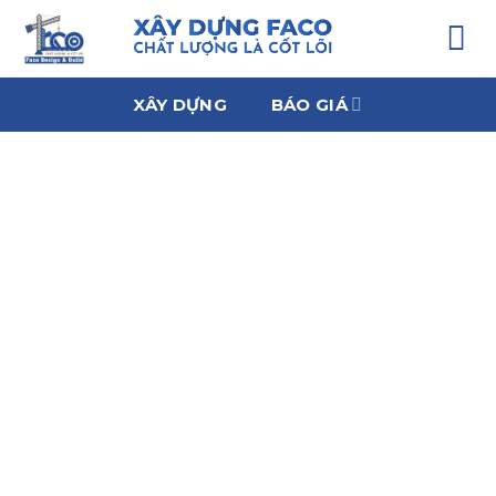
Chuyển
đến
nội
dung
XÂY DỰNG
BÁO GIÁ