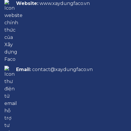
Website:
www.xaydungfaco.vn
Email:
contact@xaydungfaco.vn