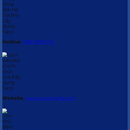
Hotline:
088.9999.032
Website:
www.xaydungfaco.vn