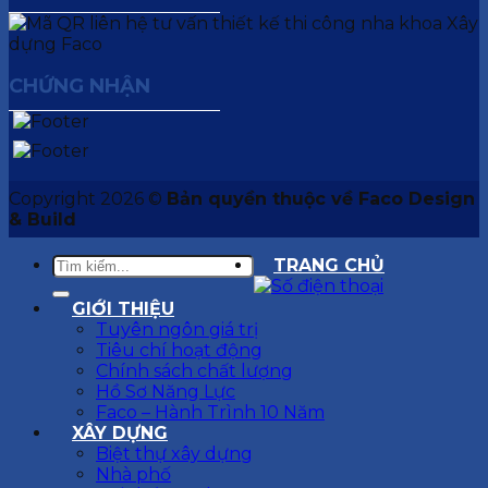
CHỨNG NHẬN
Copyright 2026 ©
Bản quyền thuộc về Faco Design
& Build
TRANG CHỦ
GIỚI THIỆU
Tuyên ngôn giá trị
Tiêu chí hoạt động
Chính sách chất lượng
Hồ Sơ Năng Lực
Faco – Hành Trình 10 Năm
XÂY DỰNG
Biệt thự xây dựng
Nhà phố