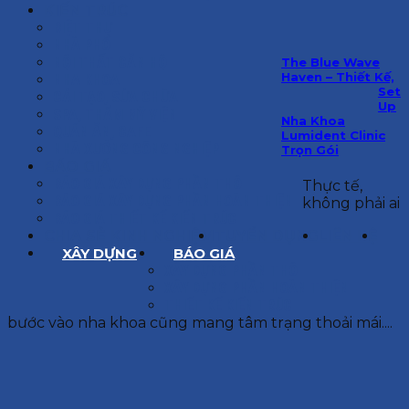
KIẾN TRÚC
BIỆT THỰ
NHÀ PHỐ
NỘI THẤT CĂN HỘ
The Blue Wave
Haven – Thiết Kế,
NHA KHOA
Set
CẢI TẠO, SỬA CHỮA
Up
SPA, THẨM MỸ VIỆN
Nha Khoa
QUÁN ĂN, CAFE
Lumident Clinic
NHÀ XƯỞNG CÔNG NGHIỆP
Trọn Gói
BÁO GIÁ
BÁO GIÁ XÂY DỰNG PHẦN THÔ
Thực tế,
BÁO GIÁ XÂY DỰNG PHẦN HOÀN THIỆN
không phải ai
BÁO GIÁ THIẾT KẾ KIẾN TRÚC
CHIA SẺ KINH NGHIỆM
TUYỂN DỤNG
LIÊN HỆ
XÂY DỰNG
BÁO GIÁ
XÂY DỰNG PHẦN THÔ
XÂY DỰNG PHẦN HOÀN THIỆN
THIẾT KẾ KIẾN TRÚC
bước vào nha khoa cũng mang tâm trạng thoải mái....