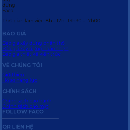
Thời gian làm việc: 8h – 12h ; 13h30 – 17h00
BÁO GIÁ
Báo giá xây dựng phần thô
Báo giá xây dựng hoàn thiện
Báo giá thiết kế kiến trúc
VỀ CHÚNG TÔI
Giới thiệu
Hồ sơ năng lực
CHÍNH SÁCH
Chính sách bảo hành
Chính sách bảo mật
FOLLOW FACO
QR LIÊN HỆ