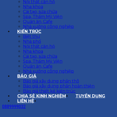
Nội thất căn hộ
Nha khoa
Cải tạo, sửa chữa
Spa, Thẩm Mỹ Viện
Quán ăn, Cafe
Nhà xưởng công nghiệp
KIẾN TRÚC
Biệt thự
Nhà phố
Nội thất căn hộ
Nha khoa
Cải tạo, sửa chữa
Spa, Thẩm Mỹ Viện
Quán ăn, Cafe
Nhà xưởng công nghiệp
BÁO GIÁ
Báo giá xây dựng phần thô
Báo giá xây dựng phần hoàn thiện
Báo giá thiết kế kiến trúc
CHIA SẺ KINH NGHIỆM
TUYỂN DỤNG
LIÊN HỆ
0889999032