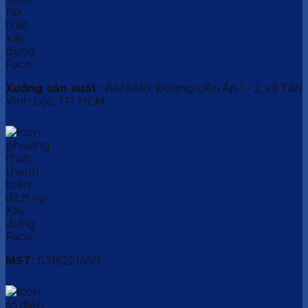
Xưởng sản xuất :
A4/ 5A10, Đường Liên Ấp 1 - 2, xã Tân
Vĩnh Lộc, TP. HCM.
MST:
0315221450