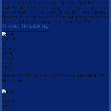
Faco Design & Build cung cấp đến Quý khách các
dịch vụ: Thiết Kế – Xây Dựng Thô – Hoàn Thiện Trọn
Gói. Với triết lý “Chất lượng là cốt lõi”, Faco Design &
Build cam kết mang đến những sản phẩm và dịch vụ
tốt nhất, phù hợp với ngân sách của Chủ Đầu Tư.
THÔNG TIN LIÊN HỆ
Địa chỉ:
Số 75/1, Đường số 23, Phường Hiệp Bình, TP.
Hồ Chí Minh