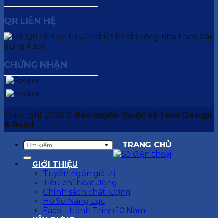
QR LIÊN HỆ
CHỨNG NHẬN
Copyright 2026 ©
Bản quyền thuộc về Faco Design
& Build
TRANG CHỦ
GIỚI THIỆU
Tuyên ngôn giá trị
Tiêu chí hoạt động
Chính sách chất lượng
Hồ Sơ Năng Lực
Faco – Hành Trình 10 Năm