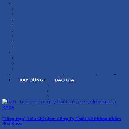
KIẾN TRÚC
BIỆT THỰ
NHÀ PHỐ
NỘI THẤT CĂN HỘ
NHA KHOA
CẢI TẠO, SỬA CHỮA
SPA, THẨM MỸ VIỆN
QUÁN ĂN, CAFE
NHÀ XƯỞNG CÔNG NGHIỆP
BÁO GIÁ
BÁO GIÁ XÂY DỰNG PHẦN THÔ
BÁO GIÁ XÂY DỰNG PHẦN HOÀN THIỆN
BÁO GIÁ THIẾT KẾ KIẾN TRÚC
CHIA SẺ KINH NGHIỆM
TUYỂN DỤNG
LIÊN HỆ
XÂY DỰNG
BÁO GIÁ
XÂY DỰNG PHẦN THÔ
XÂY DỰNG PHẦN HOÀN THIỆN
THIẾT KẾ KIẾN TRÚC
[Tổng Hợp] Tiêu Chí Chọn Công Ty Thiết Kế Phòng Khám
Nha Khoa