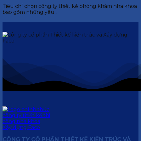
Tiêu chí chọn công ty thiết kế phòng khám nha khoa
bao gồm những yếu...
CÔNG TY CỔ PHẦN THIẾT KẾ KIẾN TRÚC VÀ