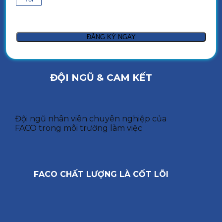
ĐỘI NGŨ & CAM KẾT
Đội ngũ nhân viên chuyên nghiệp của
FACO trong môi trường làm việc
FACO CHẤT LƯỢNG LÀ CỐT LÕI