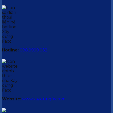
Hotline:
088.9999.032
Website:
www.xaydungfaco.vn