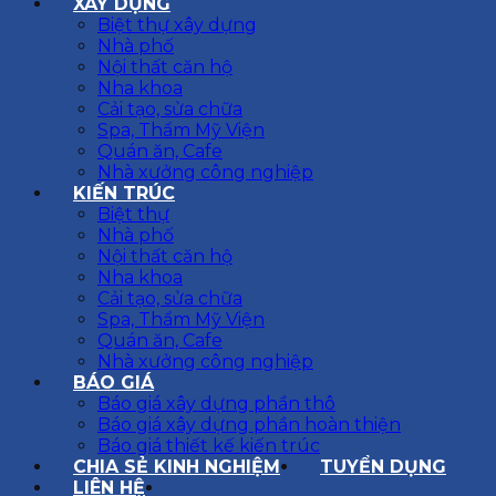
XÂY DỰNG
Biệt thự xây dựng
Nhà phố
Nội thất căn hộ
Nha khoa
Cải tạo, sửa chữa
Spa, Thẩm Mỹ Viện
Quán ăn, Cafe
Nhà xưởng công nghiệp
KIẾN TRÚC
Biệt thự
Nhà phố
Nội thất căn hộ
Nha khoa
Cải tạo, sửa chữa
Spa, Thẩm Mỹ Viện
Quán ăn, Cafe
Nhà xưởng công nghiệp
BÁO GIÁ
Báo giá xây dựng phần thô
Báo giá xây dựng phần hoàn thiện
Báo giá thiết kế kiến trúc
CHIA SẺ KINH NGHIỆM
TUYỂN DỤNG
LIÊN HỆ