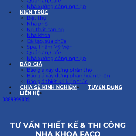
Quán ăn, Cafe
Nhà xưởng công nghiệp
KIẾN TRÚC
Biệt thự
Nhà phố
Nội thất căn hộ
Nha khoa
Cải tạo, sửa chữa
Spa, Thẩm Mỹ Viện
Quán ăn, Cafe
Nhà xưởng công nghiệp
BÁO GIÁ
Báo giá xây dựng phần thô
Báo giá xây dựng phần hoàn thiện
Báo giá thiết kế kiến trúc
CHIA SẺ KINH NGHIỆM
TUYỂN DỤNG
LIÊN HỆ
0889999032
TƯ VẤN THIẾT KẾ & THI CÔNG
NHA KHOA FACO