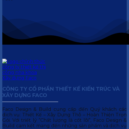
CÔNG TY CỔ PHẦN THIẾT KẾ KIẾN TRÚC VÀ
XÂY DỰNG FACO
Faco Design & Build cung cấp đến Quý khách các
dịch vụ: Thiết Kế – Xây Dựng Thô – Hoàn Thiện Trọn
Gói. Với triết lý “Chất lượng là cốt lõi”, Faco Design &
Build cam kết mang đến những sản phẩm và dịch vụ