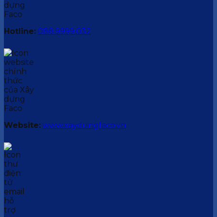
Hotline:
088.9999.032
Website:
www.xaydungfaco.vn