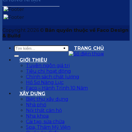
Copyright 2026 ©
Bản quyền thuộc về Faco Design
& Build
TRANG CHỦ
GIỚI THIỆU
Tuyên ngôn giá trị
Tiêu chí hoạt động
Chính sách chất lượng
Hồ Sơ Năng Lực
Faco – Hành Trình 10 Năm
XÂY DỰNG
Biệt thự xây dựng
Nhà phố
Nội thất căn hộ
Nha khoa
Cải tạo, sửa chữa
Spa, Thẩm Mỹ Viện