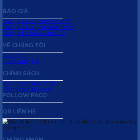
BÁO GIÁ
Báo giá xây dựng phần thô
Báo giá xây dựng hoàn thiện
Báo giá thiết kế kiến trúc
VỀ CHÚNG TÔI
Giới thiệu
Hồ sơ năng lực
CHÍNH SÁCH
Chính sách bảo hành
Chính sách bảo mật
FOLLOW FACO
QR LIÊN HỆ
CHỨNG NHẬN