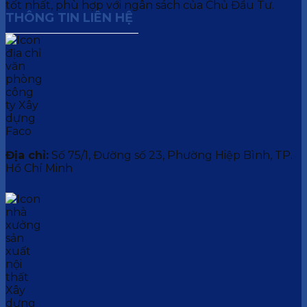
tốt nhất, phù hợp với ngân sách của Chủ Đầu Tư.
THÔNG TIN LIÊN HỆ
Địa chỉ:
Số 75/1, Đường số 23, Phường Hiệp Bình, TP.
Hồ Chí Minh