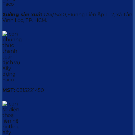
Xưởng sản xuất :
A4/ 5A10, Đường Liên Ấp 1 - 2, xã Tân
Vĩnh Lộc, TP. HCM.
MST:
0315221450