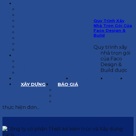
KIẾN TRÚC
BIỆT THỰ
NHÀ PHỐ
NỘI THẤT CĂN HỘ
Quy Trình Xây
Nhà Trọn Gói Của
NHA KHOA
Faco Design &
CẢI TẠO, SỬA CHỮA
Build
SPA, THẨM MỸ VIỆN
QUÁN ĂN, CAFE
Quy trình xây
NHÀ XƯỞNG CÔNG NGHIỆP
nhà trọn gói
BÁO GIÁ
của Faco
BÁO GIÁ XÂY DỰNG PHẦN THÔ
Design &
BÁO GIÁ XÂY DỰNG PHẦN HOÀN THIỆN
Build được
BÁO GIÁ THIẾT KẾ KIẾN TRÚC
CHIA SẺ KINH NGHIỆM
TUYỂN DỤNG
LIÊN HỆ
XÂY DỰNG
BÁO GIÁ
XÂY DỰNG PHẦN THÔ
XÂY DỰNG PHẦN HOÀN THIỆN
THIẾT KẾ KIẾN TRÚC
thực hiện đơn...