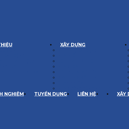
THIỆU
XÂY DỰNG
GÔN GIÁ TRỊ
BIỆT THỰ XÂY DỰNG
Í HOẠT ĐỘNG
NHÀ PHỐ
SÁCH CHẤT LƯỢNG
NỘI THẤT CĂN HỘ
ĂNG LỰC
NHA KHOA
HÀNH TRÌNH 10 NĂM
CẢI TẠO, SỬA CHỮA
SPA, THẨM MỸ VIỆN
QUÁN ĂN, CAFE
NHÀ XƯỞNG CÔNG NGHIỆP
NH NGHIỆM
TUYỂN DỤNG
LIÊN HỆ
XÂY