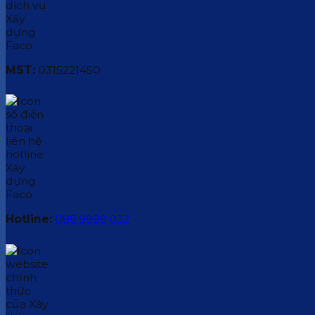
MST:
0315221450
Hotline:
088.9999.032