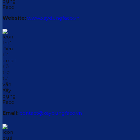
Website:
www.xaydungfaco.vn
Email:
contact@xaydungfaco.vn