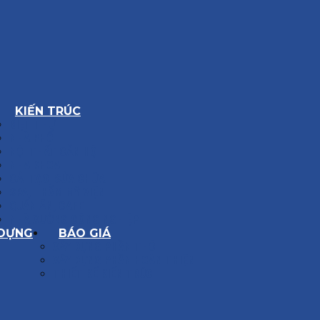
KIẾN TRÚC
BIỆT THỰ
NHÀ PHỐ
NỘI THẤT CĂN HỘ
NHA KHOA
CẢI TẠO, SỬA CHỮA
SPA, THẨM MỸ VIỆN
QUÁN ĂN, CAFE
NHÀ XƯỞNG CÔNG NGHIỆP
 DỰNG
BÁO GIÁ
XÂY DỰNG PHẦN THÔ
XÂY DỰNG PHẦN HOÀN THIỆN
THIẾT KẾ KIẾN TRÚC