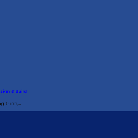
sign & Build
trình,...