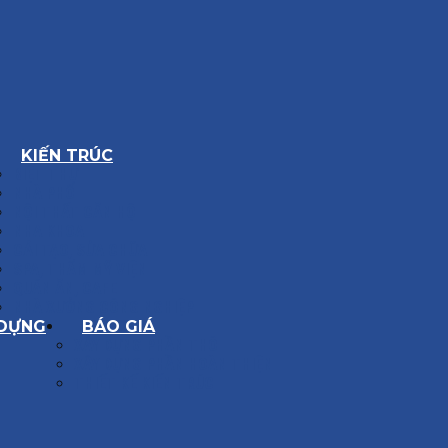
KIẾN TRÚC
BIỆT THỰ
NHÀ PHỐ
NỘI THẤT CĂN HỘ
NHA KHOA
CẢI TẠO, SỬA CHỮA
SPA, THẨM MỸ VIỆN
QUÁN ĂN, CAFE
NHÀ XƯỞNG CÔNG NGHIỆP
 DỰNG
BÁO GIÁ
XÂY DỰNG PHẦN THÔ
XÂY DỰNG PHẦN HOÀN THIỆN
THIẾT KẾ KIẾN TRÚC