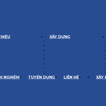
THIỆU
XÂY DỰNG
GÔN GIÁ TRỊ
BIỆT THỰ XÂY DỰNG
Í HOẠT ĐỘNG
NHÀ PHỐ
SÁCH CHẤT LƯỢNG
NỘI THẤT CĂN HỘ
ĂNG LỰC
NHA KHOA
HÀNH TRÌNH 10 NĂM
CẢI TẠO, SỬA CHỮA
SPA, THẨM MỸ VIỆN
QUÁN ĂN, CAFE
NHÀ XƯỞNG CÔNG NGHIỆP
NH NGHIỆM
TUYỂN DỤNG
LIÊN HỆ
XÂY