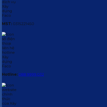
MST:
0315221450
Hotline:
088.9999.032