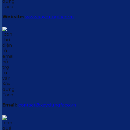
Website:
www.xaydungfaco.vn
Email:
contact@xaydungfaco.vn