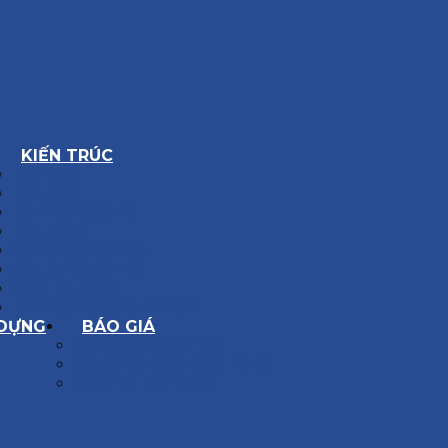
KIẾN TRÚC
BIỆT THỰ
NHÀ PHỐ
NỘI THẤT CĂN HỘ
NHA KHOA
CẢI TẠO, SỬA CHỮA
SPA, THẨM MỸ VIỆN
QUÁN ĂN, CAFE
NHÀ XƯỞNG CÔNG NGHIỆP
 DỰNG
BÁO GIÁ
XÂY DỰNG PHẦN THÔ
XÂY DỰNG PHẦN HOÀN THIỆN
THIẾT KẾ KIẾN TRÚC