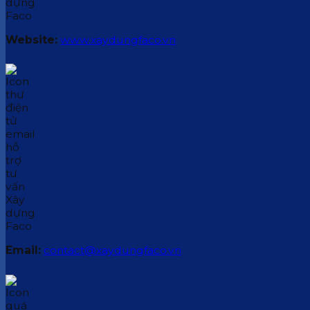
Website:
www.xaydungfaco.vn
Email:
contact@xaydungfaco.vn