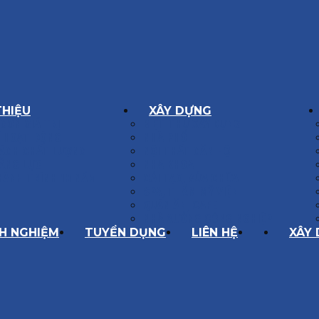
THIỆU
XÂY DỰNG
GÔN GIÁ TRỊ
BIỆT THỰ XÂY DỰNG
Í HOẠT ĐỘNG
NHÀ PHỐ
SÁCH CHẤT LƯỢNG
NỘI THẤT CĂN HỘ
ĂNG LỰC
NHA KHOA
HÀNH TRÌNH 10 NĂM
CẢI TẠO, SỬA CHỮA
SPA, THẨM MỸ VIỆN
QUÁN ĂN, CAFE
NHÀ XƯỞNG CÔNG NGHIỆP
NH NGHIỆM
TUYỂN DỤNG
LIÊN HỆ
XÂY