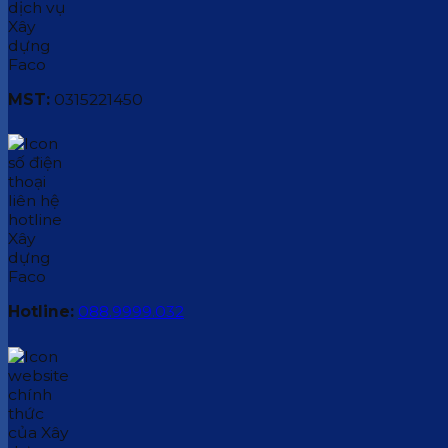
MST:
0315221450
Hotline:
088.9999.032