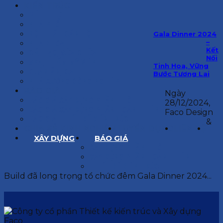
KIẾN TRÚC
BIỆT THỰ
NHÀ PHỐ
NỘI THẤT CĂN HỘ
Gala Dinner 2024
–
NHA KHOA
Kết
CẢI TẠO, SỬA CHỮA
Nối
SPA, THẨM MỸ VIỆN
Tinh Hoa, Vững
QUÁN ĂN, CAFE
Bước Tương Lai
NHÀ XƯỞNG CÔNG NGHIỆP
BÁO GIÁ
Ngày
BÁO GIÁ XÂY DỰNG PHẦN THÔ
28/12/2024,
BÁO GIÁ XÂY DỰNG PHẦN HOÀN THIỆN
Faco Design
BÁO GIÁ THIẾT KẾ KIẾN TRÚC
&
CHIA SẺ KINH NGHIỆM
TUYỂN DỤNG
LIÊN HỆ
XÂY DỰNG
BÁO GIÁ
XÂY DỰNG PHẦN THÔ
XÂY DỰNG PHẦN HOÀN THIỆN
THIẾT KẾ KIẾN TRÚC
Build đã long trọng tổ chức đêm Gala Dinner 2024...