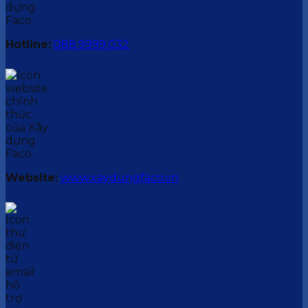
Hotline:
088.9999.032
Website:
www.xaydungfaco.vn