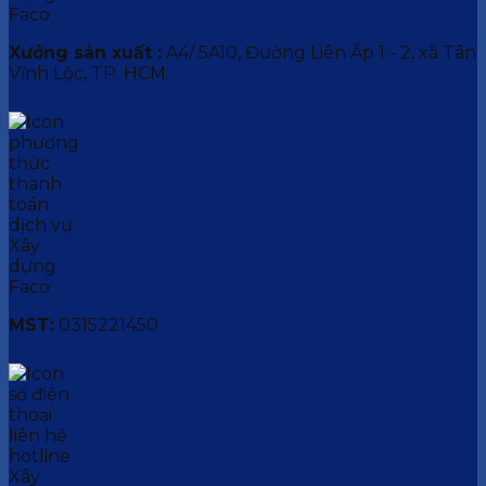
Xưởng sản xuất :
A4/ 5A10, Đường Liên Ấp 1 - 2, xã Tân
Vĩnh Lộc, TP. HCM.
MST:
0315221450