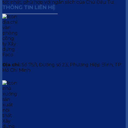
tốt nhất, phù hợp với ngân sách của Chủ Đầu Tư.
THÔNG TIN LIÊN HỆ
Địa chỉ:
Số 75/1, Đường số 23, Phường Hiệp Bình, TP.
Hồ Chí Minh