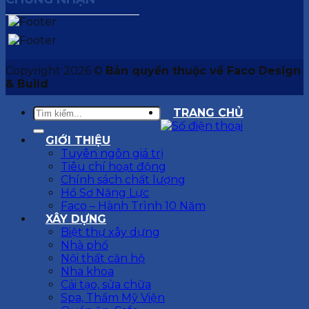
Copyright 2026 ©
Bản quyền thuộc về Faco Design
& Build
TRANG CHỦ
GIỚI THIỆU
Tuyên ngôn giá trị
Tiêu chí hoạt động
Chính sách chất lượng
Hồ Sơ Năng Lực
Faco – Hành Trình 10 Năm
XÂY DỰNG
Biệt thự xây dựng
Nhà phố
Nội thất căn hộ
Nha khoa
Cải tạo, sửa chữa
Spa, Thẩm Mỹ Viện