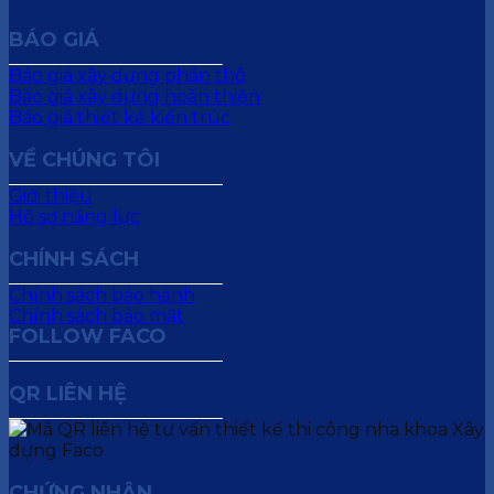
BÁO GIÁ
Báo giá xây dựng phần thô
Báo giá xây dựng hoàn thiện
Báo giá thiết kế kiến trúc
VỀ CHÚNG TÔI
Giới thiệu
Hồ sơ năng lực
CHÍNH SÁCH
Chính sách bảo hành
Chính sách bảo mật
FOLLOW FACO
QR LIÊN HỆ
CHỨNG NHẬN