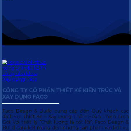
CÔNG TY CỔ PHẦN THIẾT KẾ KIẾN TRÚC VÀ
XÂY DỰNG FACO
Faco Design & Build cung cấp đến Quý khách các
dịch vụ: Thiết Kế – Xây Dựng Thô – Hoàn Thiện Trọn
Gói. Với triết lý “Chất lượng là cốt lõi”, Faco Design &
Build cam kết mang đến những sản phẩm và dịch vụ