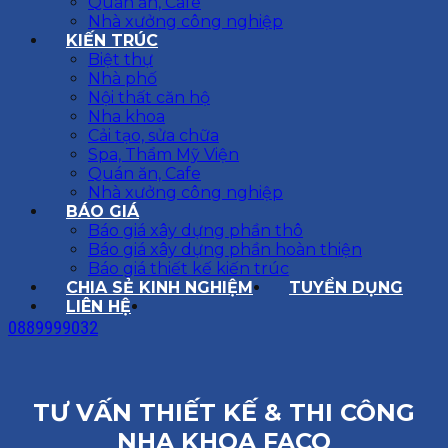
Quán ăn, Cafe
Nhà xưởng công nghiệp
KIẾN TRÚC
Biệt thự
Nhà phố
Nội thất căn hộ
Nha khoa
Cải tạo, sửa chữa
Spa, Thẩm Mỹ Viện
Quán ăn, Cafe
Nhà xưởng công nghiệp
BÁO GIÁ
Báo giá xây dựng phần thô
Báo giá xây dựng phần hoàn thiện
Báo giá thiết kế kiến trúc
CHIA SẺ KINH NGHIỆM
TUYỂN DỤNG
LIÊN HỆ
0889999032
TƯ VẤN THIẾT KẾ & THI CÔNG
NHA KHOA FACO