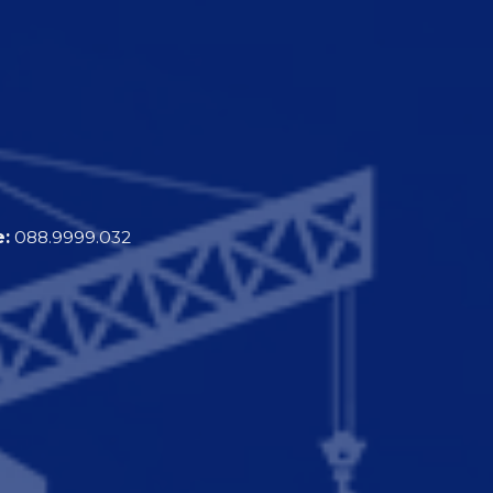
e:
088.9999.032