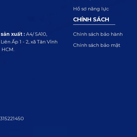
Hồ sơ năng lực
CHÍNH SÁCH
Chính sách bảo hành
sản xuất :
A4/ 5A10,
iên Ấp 1 - 2, xã Tân Vĩnh
Chính sách bảo mật
. HCM.
315221450