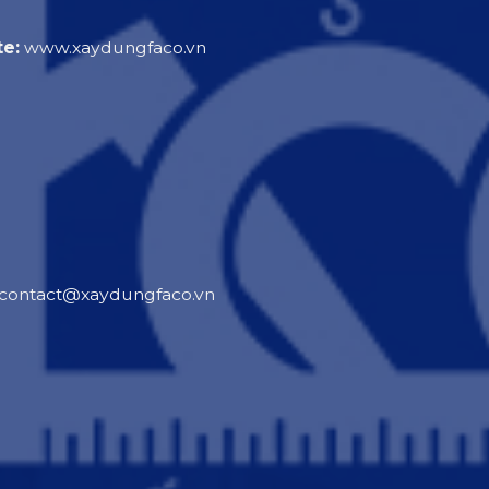
e:
www.xaydungfaco.vn
contact@xaydungfaco.vn