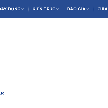
XÂY DỰNG
KIẾN TRÚC
BÁO GIÁ
CHIA
úc