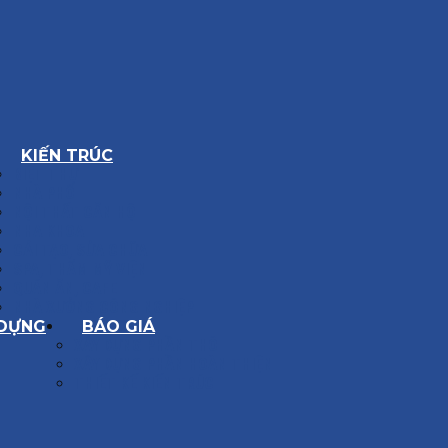
KIẾN TRÚC
BIỆT THỰ
NHÀ PHỐ
NỘI THẤT CĂN HỘ
NHA KHOA
CẢI TẠO, SỬA CHỮA
SPA, THẨM MỸ VIỆN
QUÁN ĂN, CAFE
NHÀ XƯỞNG CÔNG NGHIỆP
 DỰNG
BÁO GIÁ
XÂY DỰNG PHẦN THÔ
XÂY DỰNG PHẦN HOÀN THIỆN
THIẾT KẾ KIẾN TRÚC