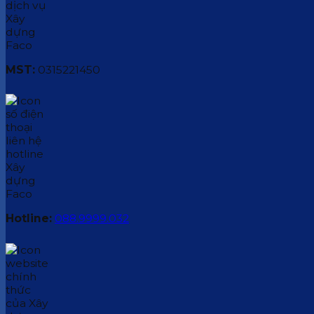
MST:
0315221450
Hotline:
088.9999.032