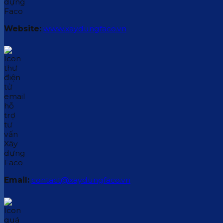
Website:
www.xaydungfaco.vn
Email:
contact@xaydungfaco.vn