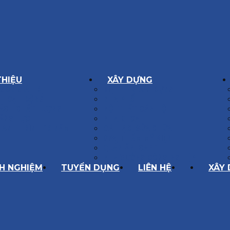
THIỆU
XÂY DỰNG
GÔN GIÁ TRỊ
BIỆT THỰ XÂY DỰNG
Í HOẠT ĐỘNG
NHÀ PHỐ
SÁCH CHẤT LƯỢNG
NỘI THẤT CĂN HỘ
ĂNG LỰC
NHA KHOA
HÀNH TRÌNH 10 NĂM
CẢI TẠO, SỬA CHỮA
SPA, THẨM MỸ VIỆN
QUÁN ĂN, CAFE
NHÀ XƯỞNG CÔNG NGHIỆP
NH NGHIỆM
TUYỂN DỤNG
LIÊN HỆ
XÂY