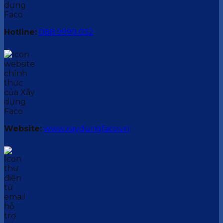
Hotline:
088.9999.032
Website:
www.xaydungfaco.vn