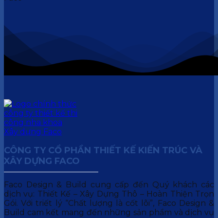
CÔNG TY CỔ PHẦN THIẾT KẾ KIẾN TRÚC VÀ
XÂY DỰNG FACO
Faco Design & Build cung cấp đến Quý khách các
dịch vụ: Thiết Kế – Xây Dựng Thô – Hoàn Thiện Trọn
Gói. Với triết lý “Chất lượng là cốt lõi”, Faco Design &
Build cam kết mang đến những sản phẩm và dịch vụ