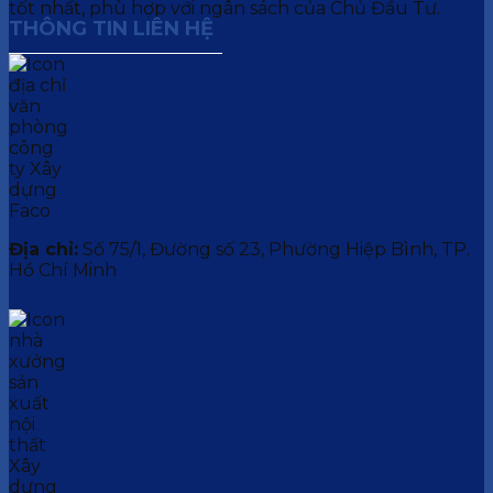
tốt nhất, phù hợp với ngân sách của Chủ Đầu Tư.
THÔNG TIN LIÊN HỆ
Địa chỉ:
Số 75/1, Đường số 23, Phường Hiệp Bình, TP.
Hồ Chí Minh