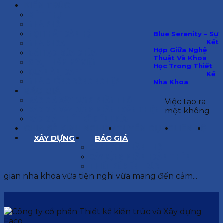
KIẾN TRÚC
BIỆT THỰ
NHÀ PHỐ
NỘI THẤT CĂN HỘ
Blue Serenity – Sự
Kết
NHA KHOA
Hợp Giữa Nghệ
CẢI TẠO, SỬA CHỮA
Thuật Và Khoa
SPA, THẨM MỸ VIỆN
Học Trong Thiết
QUÁN ĂN, CAFE
Kế
NHÀ XƯỞNG CÔNG NGHIỆP
Nha Khoa
BÁO GIÁ
BÁO GIÁ XÂY DỰNG PHẦN THÔ
Việc tạo ra
BÁO GIÁ XÂY DỰNG PHẦN HOÀN THIỆN
một không
BÁO GIÁ THIẾT KẾ KIẾN TRÚC
CHIA SẺ KINH NGHIỆM
TUYỂN DỤNG
LIÊN HỆ
XÂY DỰNG
BÁO GIÁ
XÂY DỰNG PHẦN THÔ
XÂY DỰNG PHẦN HOÀN THIỆN
THIẾT KẾ KIẾN TRÚC
gian nha khoa vừa tiện nghi vừa mang đến cảm...