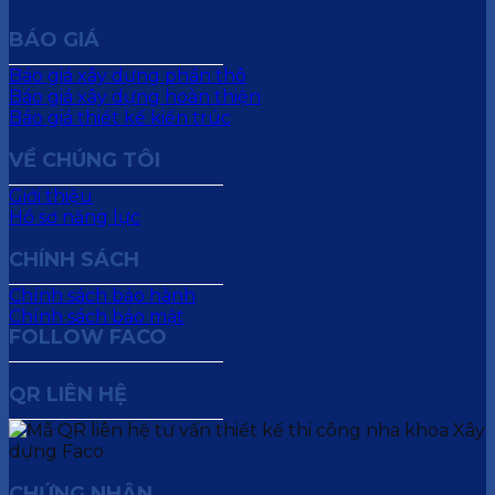
BÁO GIÁ
Báo giá xây dựng phần thô
Báo giá xây dựng hoàn thiện
Báo giá thiết kế kiến trúc
VỀ CHÚNG TÔI
Giới thiệu
Hồ sơ năng lực
CHÍNH SÁCH
Chính sách bảo hành
Chính sách bảo mật
FOLLOW FACO
QR LIÊN HỆ
CHỨNG NHẬN