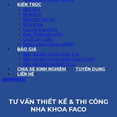
KIẾN TRÚC
Biệt thự
Nhà phố
Nội thất căn hộ
Nha khoa
Cải tạo, sửa chữa
Spa, Thẩm Mỹ Viện
Quán ăn, Cafe
Nhà xưởng công nghiệp
BÁO GIÁ
Báo giá xây dựng phần thô
Báo giá xây dựng phần hoàn thiện
Báo giá thiết kế kiến trúc
CHIA SẺ KINH NGHIỆM
TUYỂN DỤNG
LIÊN HỆ
0889999032
TƯ VẤN THIẾT KẾ & THI CÔNG
NHA KHOA FACO