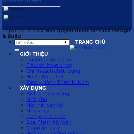
Copyright 2026 ©
Bản quyền thuộc về Faco Design
& Build
TRANG CHỦ
GIỚI THIỆU
Tuyên ngôn giá trị
Tiêu chí hoạt động
Chính sách chất lượng
Hồ Sơ Năng Lực
Faco – Hành Trình 10 Năm
XÂY DỰNG
Biệt thự xây dựng
Nhà phố
Nội thất căn hộ
Nha khoa
Cải tạo, sửa chữa
Spa, Thẩm Mỹ Viện
Quán ăn, Cafe
Nhà xưởng công nghiệp