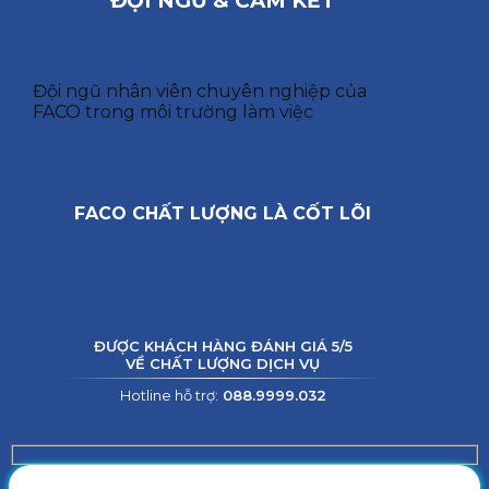
ĐỘI NGŨ & CAM KẾT
Đội ngũ nhân viên chuyên nghiệp của
FACO trong môi trường làm việc
FACO CHẤT LƯỢNG LÀ CỐT LÕI
ĐƯỢC KHÁCH HÀNG ĐÁNH GIÁ 5/5
VỀ CHẤT LƯỢNG DỊCH VỤ
Hotline hỗ trợ:
088.9999.032