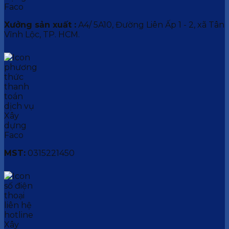
Xưởng sản xuất :
A4/ 5A10, Đường Liên Ấp 1 - 2, xã Tân
Vĩnh Lộc, TP. HCM.
MST:
0315221450