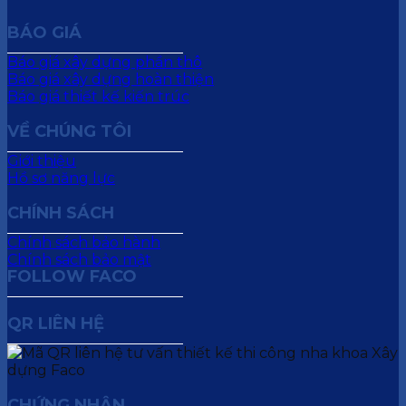
BÁO GIÁ
Báo giá xây dựng phần thô
Báo giá xây dựng hoàn thiện
Báo giá thiết kế kiến trúc
VỀ CHÚNG TÔI
Giới thiệu
Hồ sơ năng lực
CHÍNH SÁCH
Chính sách bảo hành
Chính sách bảo mật
FOLLOW FACO
QR LIÊN HỆ
CHỨNG NHẬN