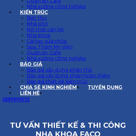
Quán ăn, Cafe
Nhà xưởng công nghiệp
KIẾN TRÚC
Biệt thự
Nhà phố
Nội thất căn hộ
Nha khoa
Cải tạo, sửa chữa
Spa, Thẩm Mỹ Viện
Quán ăn, Cafe
Nhà xưởng công nghiệp
BÁO GIÁ
Báo giá xây dựng phần thô
Báo giá xây dựng phần hoàn thiện
Báo giá thiết kế kiến trúc
CHIA SẺ KINH NGHIỆM
TUYỂN DỤNG
LIÊN HỆ
0889999032
TƯ VẤN THIẾT KẾ & THI CÔNG
NHA KHOA FACO