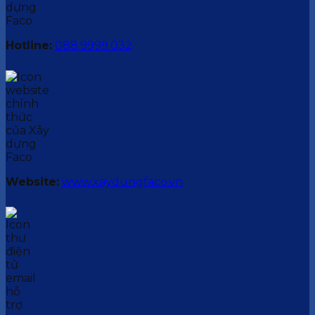
Hotline:
088.9999.032
Website:
www.xaydungfaco.vn