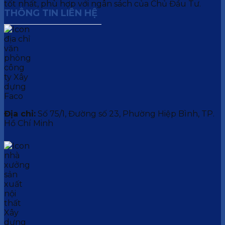
tốt nhất, phù hợp với ngân sách của Chủ Đầu Tư.
THÔNG TIN LIÊN HỆ
Địa chỉ:
Số 75/1, Đường số 23, Phường Hiệp Bình, TP.
Hồ Chí Minh