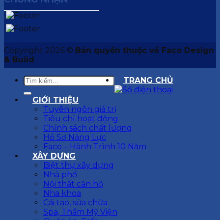
Copyright 2026 ©
Bản quyền thuộc về Faco Design
& Build
TRANG CHỦ
GIỚI THIỆU
Tuyên ngôn giá trị
Tiêu chí hoạt động
Chính sách chất lượng
Hồ Sơ Năng Lực
Faco – Hành Trình 10 Năm
XÂY DỰNG
Biệt thự xây dựng
Nhà phố
Nội thất căn hộ
Nha khoa
Cải tạo, sửa chữa
Spa, Thẩm Mỹ Viện