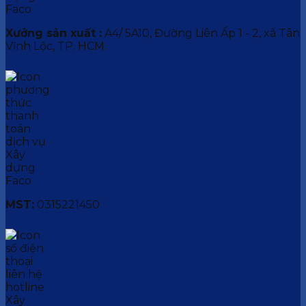
Xưởng sản xuất :
A4/ 5A10, Đường Liên Ấp 1 - 2, xã Tân
Vĩnh Lộc, TP. HCM.
MST:
0315221450