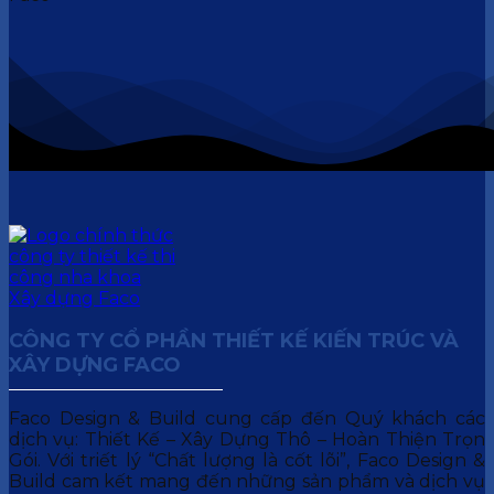
CÔNG TY CỔ PHẦN THIẾT KẾ KIẾN TRÚC VÀ
XÂY DỰNG FACO
Faco Design & Build cung cấp đến Quý khách các
dịch vụ: Thiết Kế – Xây Dựng Thô – Hoàn Thiện Trọn
Gói. Với triết lý “Chất lượng là cốt lõi”, Faco Design &
Build cam kết mang đến những sản phẩm và dịch vụ