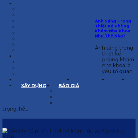
KIẾN TRÚC
BIỆT THỰ
NHÀ PHỐ
NỘI THẤT CĂN HỘ
Ánh Sáng Trong
Thiết Kế Phòng
NHA KHOA
Khám Nha Khoa
CẢI TẠO, SỬA CHỮA
Như Thế Nào?
SPA, THẨM MỸ VIỆN
QUÁN ĂN, CAFE
Ánh sáng trong
NHÀ XƯỞNG CÔNG NGHIỆP
thiết kế
BÁO GIÁ
phòng khám
BÁO GIÁ XÂY DỰNG PHẦN THÔ
nha khoa là
BÁO GIÁ XÂY DỰNG PHẦN HOÀN THIỆN
yếu tố quan
BÁO GIÁ THIẾT KẾ KIẾN TRÚC
CHIA SẺ KINH NGHIỆM
TUYỂN DỤNG
LIÊN HỆ
XÂY DỰNG
BÁO GIÁ
XÂY DỰNG PHẦN THÔ
XÂY DỰNG PHẦN HOÀN THIỆN
THIẾT KẾ KIẾN TRÚC
trọng, hỗ...