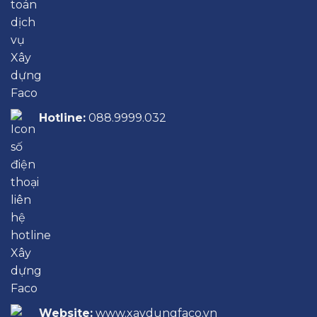
Hotline:
088.9999.032
Website:
www.xaydungfaco.vn