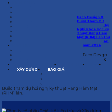
KIẾN TRÚC
BIỆT THỰ
NHÀ PHỐ
NỘI THẤT CĂN HỘ
Faco Design &
Build Tham Dự
NHA KHOA
Hội
CẢI TẠO, SỬA CHỮA
Nghị Khoa Học Kỹ
SPA, THẨM MỸ VIỆN
Thuật Răng Hàm
QUÁN ĂN, CAFE
Mặt (RHM) Lần thứ
NHÀ XƯỞNG CÔNG NGHIỆP
46
năm 2024
BÁO GIÁ
BÁO GIÁ XÂY DỰNG PHẦN THÔ
Faco Design
BÁO GIÁ XÂY DỰNG PHẦN HOÀN THIỆN
&
BÁO GIÁ THIẾT KẾ KIẾN TRÚC
CHIA SẺ KINH NGHIỆM
TUYỂN DỤNG
LIÊN HỆ
XÂY DỰNG
BÁO GIÁ
XÂY DỰNG PHẦN THÔ
XÂY DỰNG PHẦN HOÀN THIỆN
THIẾT KẾ KIẾN TRÚC
Build tham dự hội nghị kỹ thuật Răng Hàm Mặt
(RHM) lần...