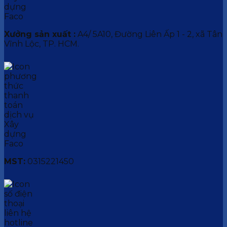
Xưởng sản xuất :
A4/ 5A10, Đường Liên Ấp 1 - 2, xã Tân
Vĩnh Lộc, TP. HCM.
MST:
0315221450