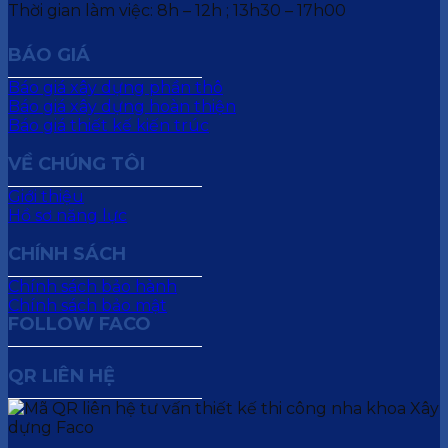
Thời gian làm việc: 8h – 12h ; 13h30 – 17h00
BÁO GIÁ
Báo giá xây dựng phần thô
Báo giá xây dựng hoàn thiện
Báo giá thiết kế kiến trúc
VỀ CHÚNG TÔI
Giới thiệu
Hồ sơ năng lực
CHÍNH SÁCH
Chính sách bảo hành
Chính sách bảo mật
FOLLOW FACO
QR LIÊN HỆ