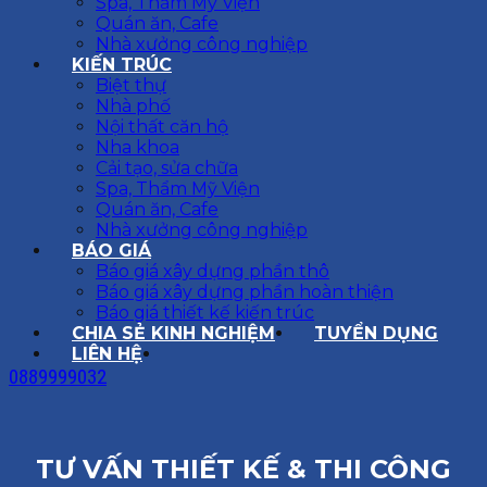
Spa, Thẩm Mỹ Viện
Quán ăn, Cafe
Nhà xưởng công nghiệp
KIẾN TRÚC
Biệt thự
Nhà phố
Nội thất căn hộ
Nha khoa
Cải tạo, sửa chữa
Spa, Thẩm Mỹ Viện
Quán ăn, Cafe
Nhà xưởng công nghiệp
BÁO GIÁ
Báo giá xây dựng phần thô
Báo giá xây dựng phần hoàn thiện
Báo giá thiết kế kiến trúc
CHIA SẺ KINH NGHIỆM
TUYỂN DỤNG
LIÊN HỆ
0889999032
TƯ VẤN THIẾT KẾ & THI CÔNG