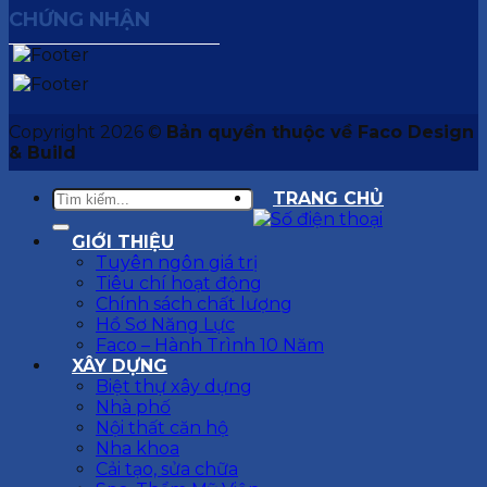
CHỨNG NHẬN
Copyright 2026 ©
Bản quyền thuộc về Faco Design
& Build
TRANG CHỦ
GIỚI THIỆU
Tuyên ngôn giá trị
Tiêu chí hoạt động
Chính sách chất lượng
Hồ Sơ Năng Lực
Faco – Hành Trình 10 Năm
XÂY DỰNG
Biệt thự xây dựng
Nhà phố
Nội thất căn hộ
Nha khoa
Cải tạo, sửa chữa