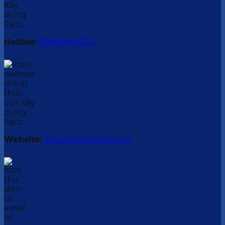
Hotline:
088.9999.032
Website:
www.xaydungfaco.vn