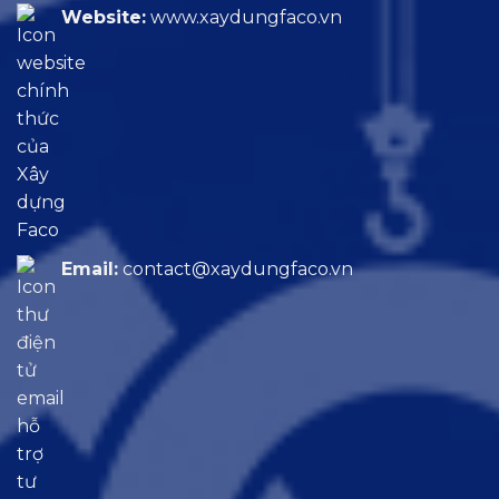
Website:
www.xaydungfaco.vn
Email:
contact@xaydungfaco.vn