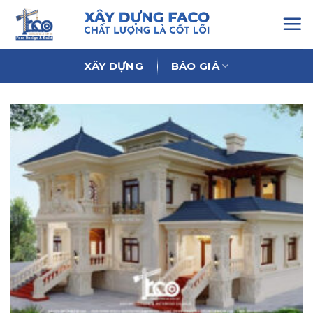
Chuyển
đến
nội
dung
XÂY DỰNG
BÁO GIÁ