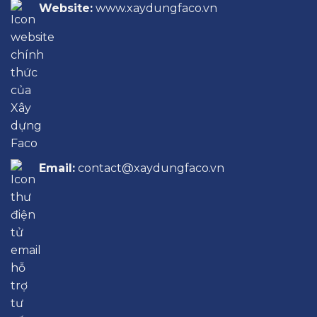
Website:
www.xaydungfaco.vn
Email:
contact@xaydungfaco.vn